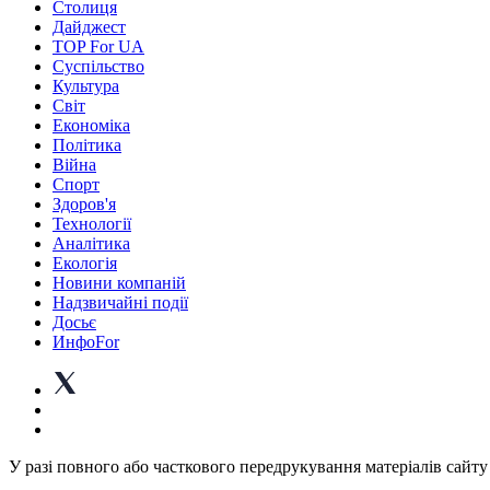
Столиця
Дайджест
TOP For UA
Суспiльство
Культура
Світ
Економіка
Політика
Війна
Спорт
Здоров'я
Технології
Аналітика
Екологія
Новини компаній
Надзвичайні події
Досьє
ИнфоFor
У разі повного або часткового передрукування матеріалів сайту 