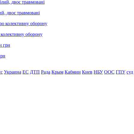
ий, двоє травмовані
о колективну оборону
грн
сс
Украина
ЕС
ДТП
Рада
Крым
Кабмин
Киев
НБУ
ООС
ГПУ
суд