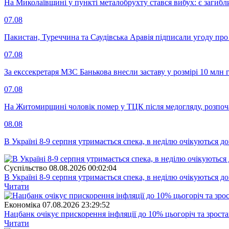
На Миколаївщині у пункті металобрухту стався вибух: є загибл
07.08
Пакистан, Туреччина та Саудівська Аравія підписали угоду пр
07.08
За екссекретаря МЗС Банькова внесли заставу у розмірі 10 млн 
07.08
На Житомирщині чоловік помер у ТЦК після медогляду, розпоч
08.08
В Україні 8-9 серпня утримається спека, в неділю очікуються до
Суспiльство
08.08.2026 00:02:04
В Україні 8-9 серпня утримається спека, в неділю очікуються до
Читати
Економіка
07.08.2026 23:29:52
Нацбанк очікує прискорення інфляції до 10% цьогоріч та зрост
Читати