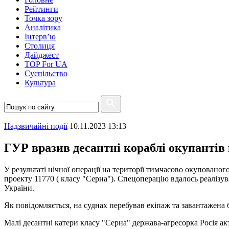
Рейтинги
Точка зору
Аналітика
Інтерв’ю
Столиця
Дайджест
TOP For UA
Суспiльство
Культура
Надзвичайні події
10.11.2023 13:13
ГУР вразив десантні кораблі окупантів
У результаті нічної операції на території тимчасово окупован
проекту 11770 ( класу "Серна"). Спецоперацію вдалось реалізу
України.
Як повідомляється, на суднах перебував екіпаж та завантажена 
Малі десантні катери класу "Серна" держава-агресорка Росія ак