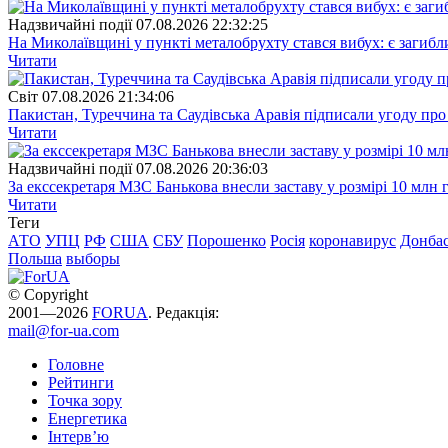
Надзвичайні події
07.08.2026 22:32:25
На Миколаївщині у пункті металобрухту стався вибух: є загибл
Читати
Свiт
07.08.2026 21:34:06
Пакистан, Туреччина та Саудівська Аравія підписали угоду пр
Читати
Надзвичайні події
07.08.2026 20:36:03
За екссекретаря МЗС Банькова внесли заставу у розмірі 10 млн 
Читати
Теги
АТО
УПЦ
РФ
США
СБУ
Порошенко
Росія
коронавирус
Донба
Польша
выборы
© Copyright
2001—2026
FORUA
. Редакція:
mail@for-ua.com
Головне
Рейтинги
Точка зору
Енергетика
Інтерв’ю