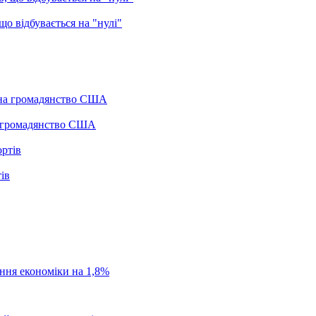
о відбувається на "нулі"
а громадянство США
ів
ання економіки на 1,8%