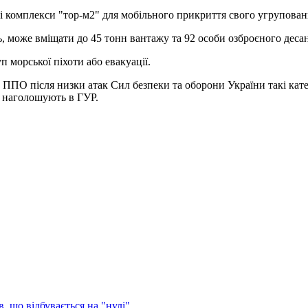
ні комплекси "тор-м2" для мобільного прикриття свого угрупован
 може вміщати до 45 тонн вантажу та 92 особи озброєного десан
 морської піхоти або евакуації.
в ППО після низки атак Сил безпеки та оборони України такі кат
 - наголошують в ГУР.