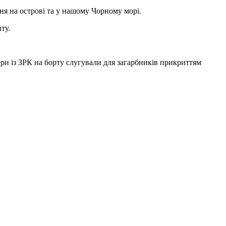
ня на острові та у нашому Чорному морі.
ту.
ери із ЗРК на борту слугували для загарбників прикриттям