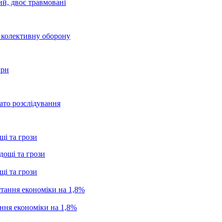
ий, двоє травмовані
о колективну оборону
грн
ато розслідування
щі та грози
щі та грози
ання економіки на 1,8%