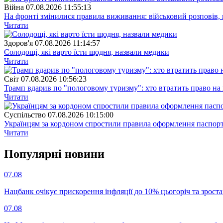
Війна
07.08.2026 11:55:13
На фронті змінилися правила виживання: військовий розповів, щ
Читати
Здоров'я
07.08.2026 11:14:57
Солодощі, які варто їсти щодня, назвали медики
Читати
Свiт
07.08.2026 10:56:23
Трамп вдарив по "пологовому туризму": хто втратить право н
Читати
Суспiльство
07.08.2026 10:15:00
Українцям за кордоном спростили правила оформлення паспорт
Читати
Популярнi новини
07.08
Нацбанк очікує прискорення інфляції до 10% цьогоріч та зрост
07.08