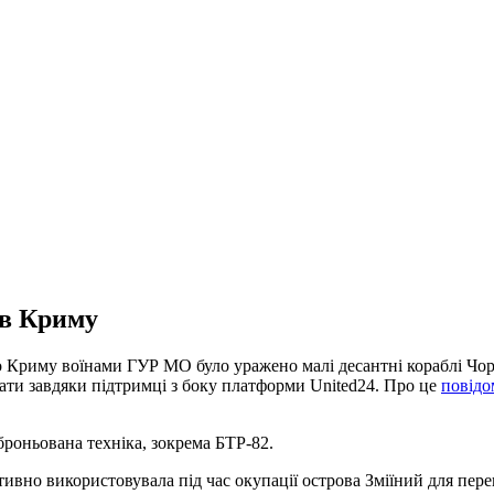
 в Криму
ого Криму воїнами ГУР МО було уражено малі десантні кораблі Ч
вати завдяки підтримці з боку платформи United24. Про це
повідо
броньована техніка, зокрема БТР-82.
тивно використовувала під час окупації острова Зміїний для перек