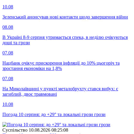
10.08
Зеленський анонсував нові контакти щодо завершення війни
08.08
В Україні 8-9 серпня утримається спека, в неділю очікуються
дощі та грози
07.08
Нацбанк очікує прискорення інфляції до 10% цьогоріч та
зростання економіки на 1,8%
07.08
На Миколаївщині у пункті металобрухту стався вибух: є
загиблий, двоє травмовані
10.08
Погода 10 серпня: до +29° та локальні грози грози
Суспiльство
10.08.2026 08:25:08