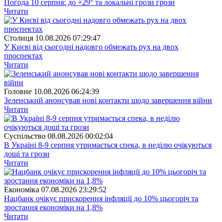
Погода 10 серпня: до +29° та локальні грози грози
Читати
Столиця
10.08.2026 07:29:47
У Києві від сьогодні надовго обмежать рух на двох
проспектах
Читати
Головне
10.08.2026 06:24:39
Зеленський анонсував нові контакти щодо завершення війни
Читати
Суспiльство
08.08.2026 00:02:04
В Україні 8-9 серпня утримається спека, в неділю очікуються
дощі та грози
Читати
Економіка
07.08.2026 23:29:52
Нацбанк очікує прискорення інфляції до 10% цьогоріч та
зростання економіки на 1,8%
Читати