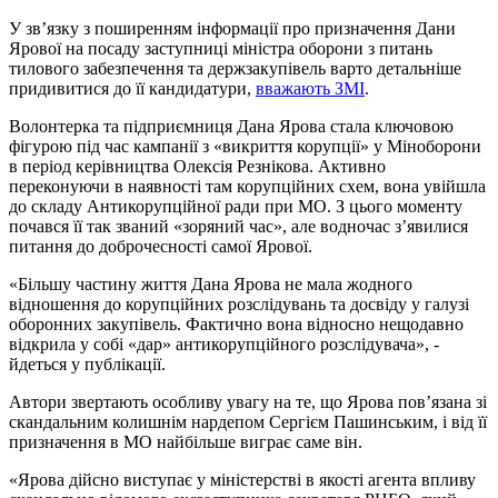
У зв’язку з поширенням інформації про призначення Дани
Ярової на посаду заступниці міністра оборони з питань
тилового забезпечення та держзакупівель варто детальніше
придивитися до її кандидатури,
вважають ЗМІ
.
Волонтерка та підприємниця Дана Ярова стала ключовою
фігурою під час кампанії з «викриття корупції» у Міноборони
в період керівництва Олексія Резнікова. Активно
переконуючи в наявності там корупційних схем, вона увійшла
до складу Антикорупційної ради при МО. З цього моменту
почався її так званий «зоряний час», але водночас з’явилися
питання до доброчесності самої Ярової.
«Більшу частину життя Дана Ярова не мала жодного
відношення до корупційних розслідувань та досвіду у галузі
оборонних закупівель. Фактично вона відносно нещодавно
відкрила у собі «дар» антикорупційного розслідувача», -
йдеться у публікації.
Автори звертають особливу увагу на те, що Ярова пов’язана зі
скандальним колишнім нардепом Сергієм Пашинським, і від її
призначення в МО найбільше виграє саме він.
«Ярова дійсно виступає у міністерстві в якості агента впливу