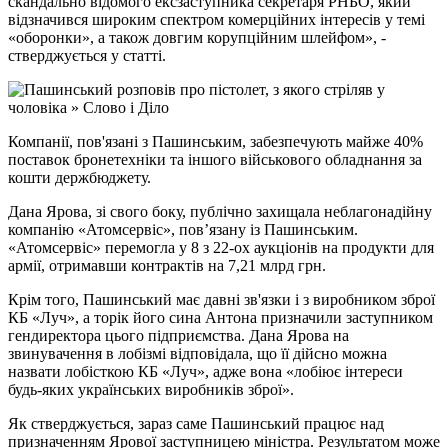
скандально відомого ексзаступника секретаря РНБО, який
відзначився широким спектром комерційних інтересів у темі
«оборонки», а також довгим корупційним шлейфом», -
стверджується у статті.
Компанії, пов'язані з Пашинським, забезпечують майже 40%
поставок бронетехніки та іншого військового обладнання за
кошти держбюджету.
Дана Ярова, зі свого боку, публічно захищала неблагонадійну
компанію «Атомсервіс», пов’язану із Пашинським.
«Атомсервіс» перемогла у 8 з 22-ох аукціонів на продукти для
армії, отримавши контрактів на 7,21 млрд грн.
Крім того, Пашинський має давні зв'язки і з виробником зброї
КБ «Луч», а торік його сина Антона призначили заступником
гендиректора цього підприємства. Дана Ярова на
звинувачення в лобізмі відповідала, що її дійсно можна
назвати лобісткою КБ «Луч», адже вона «лобіює інтереси
будь-яких українських виробників зброї».
Як стверджується, зараз саме Пашинський працює над
призначенням Ярової заступницею міністра. Результатом може