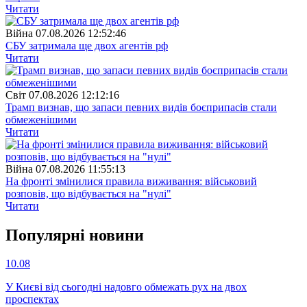
Читати
Війна
07.08.2026 12:52:46
СБУ затримала ще двох агентів рф
Читати
Свiт
07.08.2026 12:12:16
Трамп визнав, що запаси певних видів боєприпасів стали
обмеженішими
Читати
Війна
07.08.2026 11:55:13
На фронті змінилися правила виживання: військовий
розповів, що відбувається на "нулі"
Читати
Популярнi новини
10.08
У Києві від сьогодні надовго обмежать рух на двох
проспектах