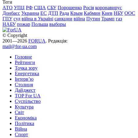
Теги
АТО
УПЦ
РФ
США
СБУ
Порошенко
Росія
коронавирус
Донбасс
Украина
ЕС
ДТП
Рада
Крым
Кабмин
Киев
НБУ
ООС
ГПУ
суд
війна в Україні
санкции
війна
Путин
Трамп
газ
НАБУ
пожар
Польша
выборы
© Copyright
2001—2026
FORUA
. Редакція:
mail@for-ua.com
Головне
Рейтинги
Точка зору
Енергетика
Інтерв’ю
Столиця
Дайджест
TOP For UA
Суспiльство
Культура
Світ
Економіка
Політика
Війна
Спорт