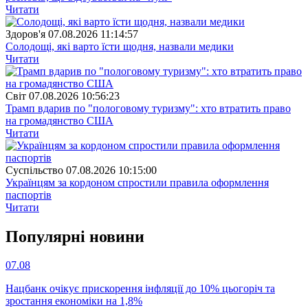
Читати
Здоров'я
07.08.2026 11:14:57
Солодощі, які варто їсти щодня, назвали медики
Читати
Свiт
07.08.2026 10:56:23
Трамп вдарив по "пологовому туризму": хто втратить право
на громадянство США
Читати
Суспiльство
07.08.2026 10:15:00
Українцям за кордоном спростили правила оформлення
паспортів
Читати
Популярнi новини
07.08
Нацбанк очікує прискорення інфляції до 10% цьогоріч та
зростання економіки на 1,8%