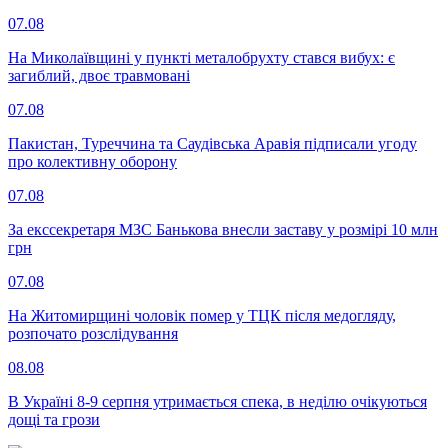
07.08
На Миколаївщині у пункті металобрухту стався вибух: є
загиблий, двоє травмовані
07.08
Пакистан, Туреччина та Саудівська Аравія підписали угоду
про колективну оборону
07.08
За екссекретаря МЗС Банькова внесли заставу у розмірі 10 млн
грн
07.08
На Житомирщині чоловік помер у ТЦК після медогляду,
розпочато розслідування
08.08
В Україні 8-9 серпня утримається спека, в неділю очікуються
дощі та грози