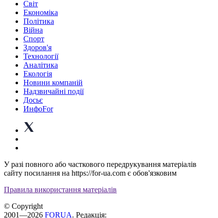
Світ
Економіка
Політика
Війна
Спорт
Здоров'я
Технології
Аналітика
Екологія
Новини компаній
Надзвичайні події
Досьє
ИнфоFor
У разі повного або часткового передрукування матеріалів
сайту посилання на https://for-ua.com є обов'язковим
Правила використання матеріалів
© Copyright
2001—2026
FORUA
. Редакція: