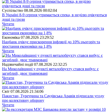
Суспiльство
08.08.2026 00:02:04
В Україні 8-9 серпня утримається спека, в неділю очікуються
дощі та грози
Читати
Економіка
07.08.2026 23:29:52
Нацбанк очікує прискорення інфляції до 10% цьогоріч та
зростання економіки на 1,8%
Читати
Надзвичайні події
07.08.2026 22:32:25
На Миколаївщині у пункті металобрухту стався вибух: є
загиблий, двоє травмовані
Читати
Свiт
07.08.2026 21:34:06
Пакистан, Туреччина та Саудівська Аравія підписали угоду
про колективну оборону
Читати