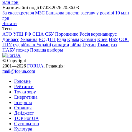
Надзвичайні події
07.08.2026 20:36:03
За екссекретаря МЗС Банькова внесли заставу у розмірі 10 млн
грн
Читати
Теги
АТО
УПЦ
РФ
США
СБУ
Порошенко
Росія
коронавирус
Донбасс
Украина
ЕС
ДТП
Рада
Крым
Кабмин
Киев
НБУ
ООС
ГПУ
суд
війна в Україні
санкции
війна
Путин
Трамп
газ
НАБУ
пожар
Польша
выборы
© Copyright
2001—2026
FORUA
. Редакція:
mail@for-ua.com
Головне
Рейтинги
Точка зору
Енергетика
Інтерв’ю
Столиця
Дайджест
TOP For UA
Суспiльство
Культура