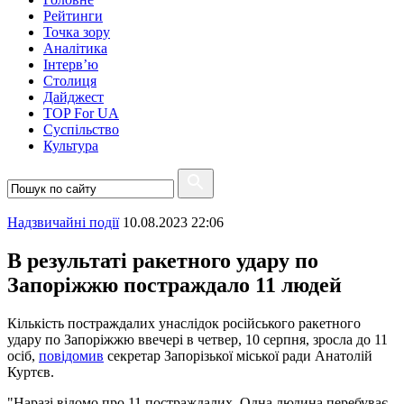
Рейтинги
Точка зору
Аналітика
Інтерв’ю
Столиця
Дайджест
TOP For UA
Суспiльство
Культура
Надзвичайні події
10.08.2023 22:06
В результаті ракетного удару по
Запоріжжю постраждало 11 людей
Кількість постраждалих унаслідок російського ракетного
удару по Запоріжжю ввечері в четвер, 10 серпня, зросла до 11
осіб,
повідомив
секретар Запорізької міської ради Анатолій
Куртєв.
"Наразі відомо про 11 постраждалих. Одна людина перебуває