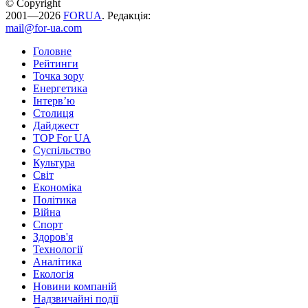
© Copyright
2001—2026
FORUA
. Редакція:
mail@for-ua.com
Головне
Рейтинги
Точка зору
Енергетика
Інтерв’ю
Столиця
Дайджест
TOP For UA
Суспiльство
Культура
Світ
Економіка
Політика
Війна
Спорт
Здоров'я
Технології
Аналітика
Екологія
Новини компаній
Надзвичайні події