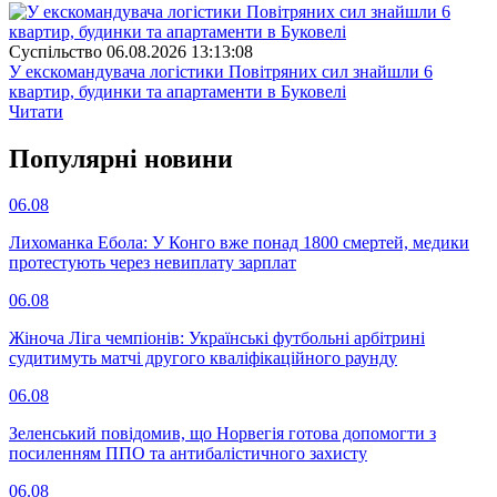
Суспiльство
06.08.2026 13:13:08
У екскомандувача логістики Повітряних сил знайшли 6
квартир, будинки та апартаменти в Буковелі
Читати
Популярнi новини
06.08
Лихоманка Ебола: У Конго вже понад 1800 смертей, медики
протестують через невиплату зарплат
06.08
Жіноча Ліга чемпіонів: Українські футбольні арбітрині
судитимуть матчі другого кваліфікаційного раунду
06.08
Зеленський повідомив, що Норвегія готова допомогти з
посиленням ППО та антибалістичного захисту
06.08