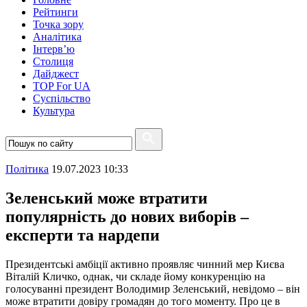
Рейтинги
Точка зору
Аналітика
Інтерв’ю
Столиця
Дайджест
TOP For UA
Суспiльство
Культура
Полiтика
19.07.2023 10:33
Зеленський може втратити
популярність до нових виборів –
експерти та нардепи
Президентські амбіції активно проявляє чинний мер Києва
Віталій Кличко, однак, чи складе йому конкуренцію на
голосуванні президент Володимир Зеленський, невідомо – він
може втратити довіру громадян до того моменту. Про це в