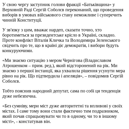
У свою чергу заступник голови фракції «Батьківщина» у
Верховній Раді Сергій Соболєв переконаний, що проведення
виборів в умовах військового стану неможливе і суперечить
чинній Конституції.
У зв'язку з цим, вважає нардеп, сказати точно, хто
боротиметься за президентське крісло в Україні, складно.
Проте конфлікт Віталія Кличка та Володимира Зеленського
свідчить про те, що в країні діє демократія, і вибори будуть
конкуруючими.
«Ми знаємо ситуацію з мером Чернігова (Владиславом
Атрошенком – прим. ред.), який відсторонений на рік. Ми
знаємо з першої інстанції, яка ухвалила рішення усунути мера
рівно на рік. Що підтвердила і апеляція», – повідомив Сергій
Соболєв.
Тобто пояснив народний депутат, сама по собі ця тенденція
дуже небезпечна.
«Без сумніву, мери міст дуже авторитетні та впливові у своїх
містах. І саме тому вони стали фактично тим подразником,
який почав спрацьовувати чи то в одному, чи то в іншому
місті», - констатував він.