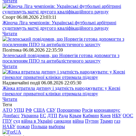
Читати
Спорт
06.08.2026 23:03:11
Жіноча Ліга чемпіонів: Українські футбольні арбітрині
судитимуть матчі другого кваліфікаційного раунду
Читати
Полiтика
06.08.2026 22:35:59
Зеленський повідомив, що Норвегія готова допомогти з
посиленням ППО та антибалістичного захисту
Читати
Надзвичайні події
06.08.2026 22:05:30
Жінка втратила дитину і здатність народжувати: у Києві
гінеколог приватної клініки отримала підозру
Читати
Теги
АТО
УПЦ
РФ
США
СБУ
Порошенко
Росія
коронавирус
Донбасс
Украина
ЕС
ДТП
Рада
Крым
Кабмин
Киев
НБУ
ООС
ГПУ
суд
війна в Україні
санкции
війна
Путин
Трамп
газ
НАБУ
пожар
Польша
выборы