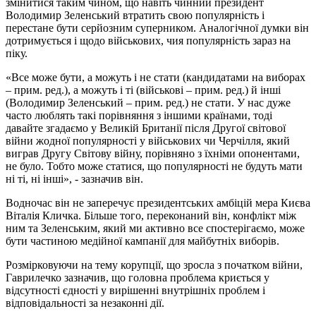
змінитися таким чином, що навіть чинний президент
Володимир Зеленський втратить свою популярність і
перестане бути серйозним суперником. Аналогічної думки він
дотримується і щодо військових, чия популярність зараз на
піку.
«Все може бути, а можуть і не стати (кандидатами на виборах
– прим. ред.), а можуть і ті (військові – прим. ред.) й інші
(Володимир Зеленський – прим. ред.) не стати. У нас дуже
часто люблять такі порівняння з іншими країнами, тоді
давайте згадаємо у Великій Британії після Другої світової
війни жодної популярності у військових чи Черчілля, який
виграв Другу Світову війну, порівняно з їхніми опонентами,
не було. Тобто може статися, що популярності не будуть мати
ні ті, ні інші», - зазначив він.
Водночас він не заперечує президентських амбіцій мера Києва
Віталія Кличка. Більше того, переконаний він, конфлікт між
ним та Зеленським, який ми активно все спостерігаємо, може
бути частиною медійної кампанії для майбутніх виборів.
Розмірковуючи на тему корупції, що зросла з початком війни,
Гаврилечко зазначив, що головна проблема криється у
відсутності єдності у вирішенні внутрішніх проблем і
відповідальності за незаконні дії.