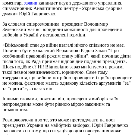
коментарі
заявив
кандидат наук з державного управління,
співзасновник Аналітичного центру «Українська фабрика
думки» Юрій Гаврилечко.
За словами співрозмовника, президент Володимир
Зеленський має всі юридичні можливості для проведення
виборів в Україні у встановлені терміни.
«Військовий стан до війни взагалі нічого спільного не має.
Повинен бути ухвалений Верховною Радою Закон "Про
особливий правовий режим стану війни", який починає діяти
після того, як Рада приймає відповідне подання президента.
Щось подібне є? Ні! Відповідно зараз ми існуємо в режимі
такої певної невизначеності, юридично. Саме тому
твердження, що вибори потрібно проводити і що їх проводити
не можна, фактично мають однакову кількість аргументів "за"
та "проти"», - сказав він.
Іншими словами, пояснив він, проведення виборів та їх
непроведення може бути рівною мірою законним та
незаконним.
Розмірковуючи про те, хто може претендувати на пост
президента України на майбутніх виборах, Юрій Гаврилечко
наголосив на тому, що ситуація до дня голосування може