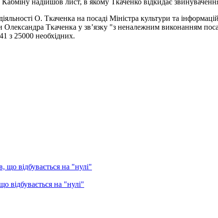
 Кабміну надійшов лист, в якому Ткаченко відкидає звинувачення
іяльності О. Ткаченка на посаді Міністра культури та інформаці
и Олександра Ткаченка у зв’язку "з неналежним виконанням поса
741 з 25000 необхідних.
о відбувається на "нулі"