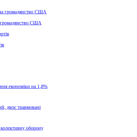
а громадянство США
ів
ання економіки на 1,8%
ий, двоє травмовані
о колективну оборону