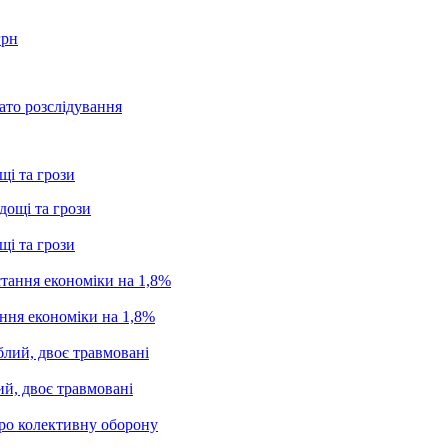
грн
ато розслідування
щі та грози
щі та грози
ання економіки на 1,8%
ий, двоє травмовані