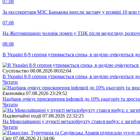
07.08
За екссекретаря МЗС Банькова внесли заставу у розмірі 10 млн 
07.08
На Житомирщині чоловік помер у ТЦК після медогляду, розпоч
08.08
В Україні 8-9 серпня утримається спека, в неділю очікуються до
Суспiльство
08.08.2026 00:02:04
В Україні 8-9 серпня утримається спека, в неділю очікуються до
Читати
Економіка
07.08.2026 23:29:52
Нацбанк очікує прискорення інфляції до 10% цьогоріч та зрост
Читати
Надзвичайні події
07.08.2026 22:32:25
На Миколаївщині у пункті металобрухту стався вибух: є загибл
Читати
Свiт
07.08.2026 21:34:06