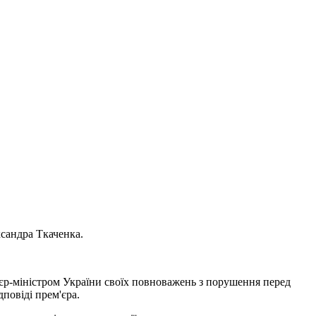
ксандра Ткаченка.
м'єр-міністром України своїх повноважень з порушення перед
повіді прем'єра.