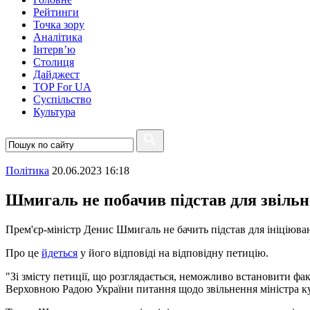
Рейтинги
Точка зору
Аналітика
Інтерв’ю
Столиця
Дайджест
TOP For UA
Суспiльство
Культура
Полiтика
20.06.2023 16:18
Шмигаль не побачив підстав для звільн
Прем'єр-міністр Денис Шмигаль не бачить підстав для ініціюва
Про це
йдеться
у його відповіді на відповідну петицію.
"Зі змісту петиції, що розглядається, неможливо встановити фа
Верховною Радою України питання щодо звільнення міністра куль