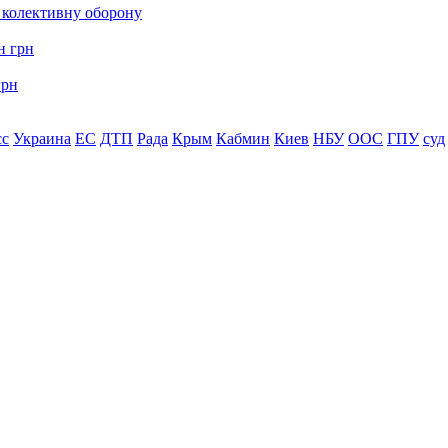
о колективну оборону
грн
сс
Украина
ЕС
ДТП
Рада
Крым
Кабмин
Киев
НБУ
ООС
ГПУ
суд