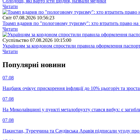
Солодощі, які варто їсти щодня, назвали медики
Читати
Свiт
07.08.2026 10:56:23
Трамп вдарив по "пологовому туризму": хто втратить право н
Читати
Суспiльство
07.08.2026 10:15:00
Українцям за кордоном спростили правила оформлення паспорт
Читати
Популярнi новини
07.08
Нацбанк очікує прискорення інфляції до 10% цьогоріч та зрост
07.08
На Миколаївщині у пункті металобрухту стався вибух: є загибл
07.08
Пакистан, Туреччина та Саудівська Аравія підписали угоду пр