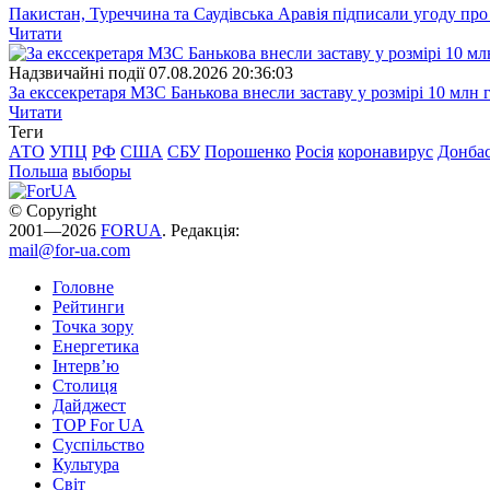
Пакистан, Туреччина та Саудівська Аравія підписали угоду пр
Читати
Надзвичайні події
07.08.2026 20:36:03
За екссекретаря МЗС Банькова внесли заставу у розмірі 10 млн 
Читати
Теги
АТО
УПЦ
РФ
США
СБУ
Порошенко
Росія
коронавирус
Донба
Польша
выборы
© Copyright
2001—2026
FORUA
. Редакція:
mail@for-ua.com
Головне
Рейтинги
Точка зору
Енергетика
Інтерв’ю
Столиця
Дайджест
TOP For UA
Суспiльство
Культура
Світ