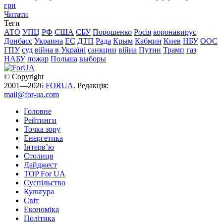
грн
Читати
Теги
АТО
УПЦ
РФ
США
СБУ
Порошенко
Росія
коронавирус
Донбасс
Украина
ЕС
ДТП
Рада
Крым
Кабмин
Киев
НБУ
ООС
ГПУ
суд
війна в Україні
санкции
війна
Путин
Трамп
газ
НАБУ
пожар
Польша
выборы
© Copyright
2001—2026
FORUA
. Редакція:
mail@for-ua.com
Головне
Рейтинги
Точка зору
Енергетика
Інтерв’ю
Столиця
Дайджест
TOP For UA
Суспiльство
Культура
Світ
Економіка
Політика