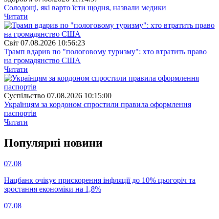
Солодощі, які варто їсти щодня, назвали медики
Читати
Свiт
07.08.2026 10:56:23
Трамп вдарив по "пологовому туризму": хто втратить право
на громадянство США
Читати
Суспiльство
07.08.2026 10:15:00
Українцям за кордоном спростили правила оформлення
паспортів
Читати
Популярнi новини
07.08
Нацбанк очікує прискорення інфляції до 10% цьогоріч та
зростання економіки на 1,8%
07.08