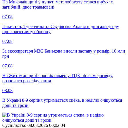
На Миколаївщині у пункті металобрухту стався вибух: є
загиблий, двоє травмовані
07.08
Пакистан, Туреччина та Саудівська Аравія підписали угоду
про колективну оборону
07.08
За екссекретаря МЗС Банькова внесли заставу у розмірі 10 млн
грн
07.08
На Житомирщині чоловік помер у ТЦК після медогляду,
розпочато розслідування
08.08
В Україні 8-9 серпня утримається спека, в неділю очікуються
дощі та грози
Суспiльство
08.08.2026 00:02:04