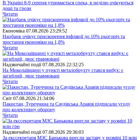
В Україні 8-9 серпня утримається спека, в неділю очікуються
дощі та грози
Читати
Економіка
07.08.2026 23:29:52
Нацбанк очікує прискорення інфляції до 10% цьогоріч та
зростання економіки на 1,8%
Читати
Надзвичайні події
07.08.2026 22:32:25
На Миколаївщині у пункті металобрухту стався вибух: є
загиблий, двоє травмовані
Читати
Свiт
07.08.2026 21:34:06
Пакистан, Туреччина та Саудівська Аравія підписали угоду
про колективну оборону
Читати
Надзвичайні події
07.08.2026 20:36:03
За екссекретаря МЗС Банькова внесли заставу у розмірі 10 млн