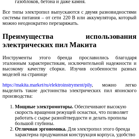
газоблоков, бетона и даже камня.
Все типы электропил выпускаются с двумя разновидностями
системы питания – от сети 220 В или аккумулятора, который
можно неоднократно перезаряжать.
Преимущества использования
электрических пил Макита
Инструменты этого бренда прославились благодаря
эталонным характеристикам, исключительной надежности и
высокому качеству сборки. Изучив особенности разных
моделей на странице
https://makita.market/ru/elektroinstryment/pily
, можно легко
выделить такие достоинства электрических пил японского
производства:
Мощные электромоторы.
Обеспечивают высокую
скорость вращения режущей оснастки,
что позволяет
работать с сырье разнойтвердости и делать пропилы
большой глубины.
Отличная эргономика.
Для электропил
этого бренда
характерна
продуманная конструкция корпуса, удобство