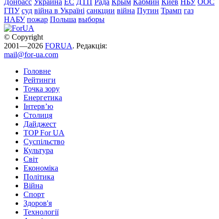
Донбасс
Украина
ЕС
ДТП
Рада
Крым
Кабмин
Киев
НБУ
ООС
ГПУ
суд
війна в Україні
санкции
війна
Путин
Трамп
газ
НАБУ
пожар
Польша
выборы
© Copyright
2001—2026
FORUA
. Редакція:
mail@for-ua.com
Головне
Рейтинги
Точка зору
Енергетика
Інтерв’ю
Столиця
Дайджест
TOP For UA
Суспiльство
Культура
Світ
Економіка
Політика
Війна
Спорт
Здоров'я
Технології