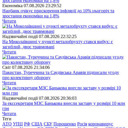
Економіка
07.08.2026 23:29:52
Нацбанк очікує прискорення інфляції до 10% цьогоріч та
зростання економіки на 1,8%
Читати
Надзвичайні події
07.08.2026 22:32:25
На Миколаївщині у пункті металобрухту стався вибух: є
загиблий, двоє травмовані
Читати
Свiт
07.08.2026 21:34:06
Пакистан, Туреччина та Саудівська Аравія підписали угоду
про колективну оборону
Читати
Надзвичайні події
07.08.2026 20:36:03
За екссекретаря МЗС Банькова внесли заставу у розмірі 10 млн
грн
Читати
Теги
АТО
УПЦ
РФ
США
СБУ
Порошенко
Росія
коронавирус