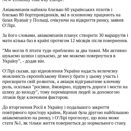
Авіакомпанія найняла близько 60 українських пілотів і
близько 80 бортпровідників, які в основному працюють на
базах Ryanair у Польщі, очікуючи на відкриття ринку, заявив
О'Лірі.
За його словами, авіакомпанія планує створити 30 маршрутів і
мати кілька баз в країні протягом 12 місяців після повернення.
"Ми могли б літати туди приблизно за два тижні. Ми активно
шукаємо шляхи і шукаємо, де ми можемо повернутися в
Україну", - додав він.
О'Лірі сказав, що відновлення України надасть величезну
можливість європейському бізнесу брати у цьому участь і
прискорити свій розвиток, а авіація відіграватиме ключову
роль, оскільки "росіяни, ймовірно, підірвуть дороги і мости на
шляху до виходу", тому переміщення людей за допомогою
літаків буде ключовим фактором.
До вторгнення Росії в Україну і подальшого закриття
повітряного простору країни, Ryanair була другою найбільшою
авіакомпанією на ринку, і О'Лірі прогнозує, що вона може
стати №1, як тільки життя повернеться до нормального стану.