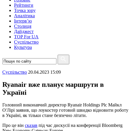
Рейтинги
Точка зору
Аналітика
Інтерв’ю
Столиця
Дайджест
TOP For UA
Суспiльство
Культура
Суспiльство
20.04.2023 15:09
Ryanair вже планує маршрути в
Україні
Головний виконавчий директор Ryanair Holdings Plc Майкл
О'Лірі заявив, що лоукостер готовий швидко відновити роботу
в Україні, як тільки стане безпечно літати.
Про це він
сказав
під час дискусії на конференції Bloomberg
New Economy Gateway Europe.