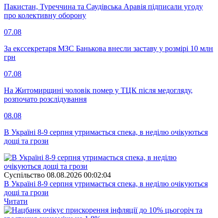
Пакистан, Туреччина та Саудівська Аравія підписали угоду
про колективну оборону
07.08
За екссекретаря МЗС Банькова внесли заставу у розмірі 10 млн
грн
07.08
На Житомирщині чоловік помер у ТЦК після медогляду,
розпочато розслідування
08.08
В Україні 8-9 серпня утримається спека, в неділю очікуються
дощі та грози
Суспiльство
08.08.2026 00:02:04
В Україні 8-9 серпня утримається спека, в неділю очікуються
дощі та грози
Читати