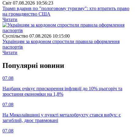
Свiт
07.08.2026 10:56:23
Трамп вдарив по "пологовому туризму": хто втратить право
на громадянство США
Читати
Суспiльство
07.08.2026 10:15:00
Українцям за кордоном спростили правила оформлення
паспортів
Читати
Популярнi новини
07.08
Нацбанк очікує прискорення інфляції до 10% цьогоріч та
зростання економіки на 1,8%
07.08
На Миколаївщині у пункті металобрухту стався вибух: є
загиблий, двоє травмовані
07.08