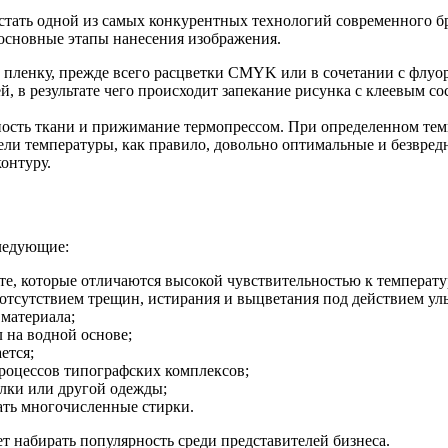
стать одной из самых конкурентных технологий современного бр
 основные этапы нанесения изображения.
пленку, прежде всего расцветки CMYK или в сочетании с флуор
 в результате чего происходит запекание рисунка с клеевым со
ность ткани и прижимание термопрессом. При определенном тем
ели температуры, как правило, довольно оптимальные и безвредн
онтуру.
ледующие:
те, которые отличаются высокой чувствительностью к температу
отсутствием трещин, истирания и выцветания под действием уль
 материала;
 на водной основе;
ется;
роцессов типографских комплексов;
олки или другой одежды;
ть многочисленные стирки.
т набирать популярность среди представителей бизнеса.