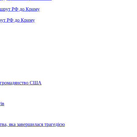
рут РФ до Криму
а громадянство США
ів
ва, яка завершилася трагедією