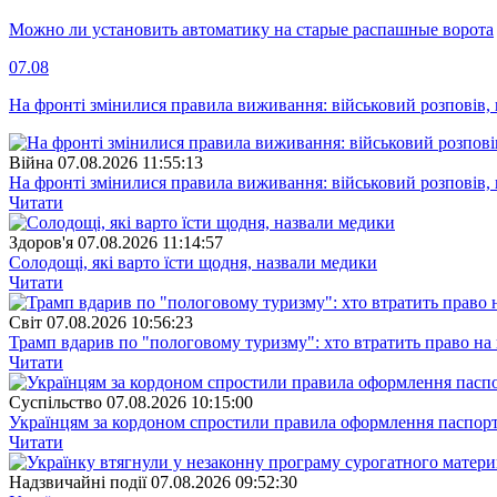
Можно ли установить автоматику на старые распашные ворота
07.08
На фронті змінилися правила виживання: військовий розповів, щ
Війна
07.08.2026 11:55:13
На фронті змінилися правила виживання: військовий розповів, щ
Читати
Здоров'я
07.08.2026 11:14:57
Солодощі, які варто їсти щодня, назвали медики
Читати
Свiт
07.08.2026 10:56:23
Трамп вдарив по "пологовому туризму": хто втратить право н
Читати
Суспiльство
07.08.2026 10:15:00
Українцям за кордоном спростили правила оформлення паспорт
Читати
Надзвичайні події
07.08.2026 09:52:30