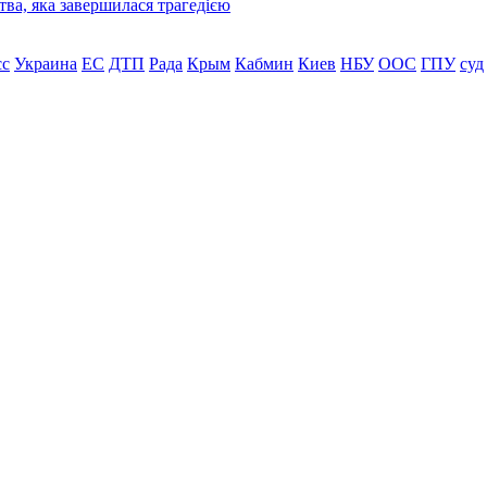
ва, яка завершилася трагедією
сс
Украина
ЕС
ДТП
Рада
Крым
Кабмин
Киев
НБУ
ООС
ГПУ
суд