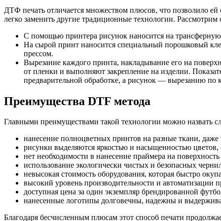
ДТФ печать отличается множеством плюсов, что позволило ей 
легко заменить другие традиционные технологии. Рассмотрим
С помощью принтера рисунок наносится на трансферную 
На сырой принт наносится специальный порошковый клей,
прессом.
Вырезание каждого принта, накладывание его на поверх
от пленки и выполняют закрепление на изделии. Показат
предварительной обработке, а рисунок — вырезанию по к
Преимущества DTF метода
Главными преимуществами такой технологии можно назвать с
нанесение полноцветных принтов на разные ткани, даже 
рисунки выделяются яркостью и насыщенностью цветов, 
нет необходимости в нанесение праймера на поверхность
использование экологически чистых и безопасных чернил
невысокая стоимость оборудования, которая быстро окупа
высокий уровень производительности и автоматизации п
доступная цена за один экземпляр брендированной футб
нанесенные логотипы долговечны, надежны и выдержива
Благодаря бесчисленным плюсам этот способ печати продолжае