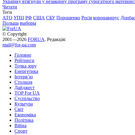
Українку втягнули у незаконну програму сурогатного материнст
Читати
Теги
АТО
УПЦ
РФ
США
СБУ
Порошенко
Росія
коронавирус
Донба
Польша
выборы
© Copyright
2001—2026
FORUA
. Редакція:
mail@for-ua.com
Головне
Рейтинги
Точка зору
Енергетика
Інтерв’ю
Столиця
Дайджест
TOP For UA
Суспiльство
Культура
Світ
Економіка
Політика
Війна
Спорт