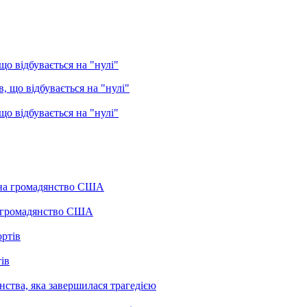
о відбувається на "нулі"
о відбувається на "нулі"
а громадянство США
ів