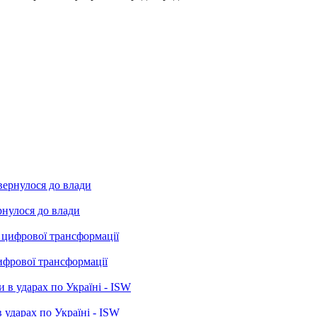
рнулося до влади
ифрової трансформації
 ударах по Україні - ISW