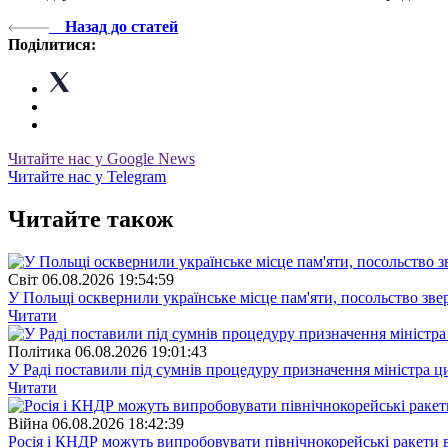
Назад до статей
Поділитися:
Читайте нас у Google News
Читайте нас у Telegram
Читайте також
Свiт
06.08.2026 19:54:59
У Польщі осквернили українське місце пам'яти, посольство зве
Читати
Полiтика
06.08.2026 19:01:43
У Раді поставили під сумнів процедуру призначення міністра ц
Читати
Війна
06.08.2026 18:42:39
Росія і КНДР можуть випробовувати північнокорейські ракети в