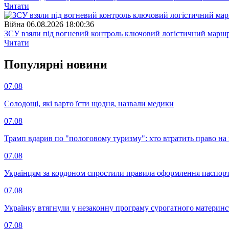
Читати
Війна
06.08.2026 18:00:36
ЗСУ взяли під вогневий контроль ключовий логістичний марш
Читати
Популярнi новини
07.08
Солодощі, які варто їсти щодня, назвали медики
07.08
Трамп вдарив по "пологовому туризму": хто втратить право н
07.08
Українцям за кордоном спростили правила оформлення паспорт
07.08
Українку втягнули у незаконну програму сурогатного материнст
07.08