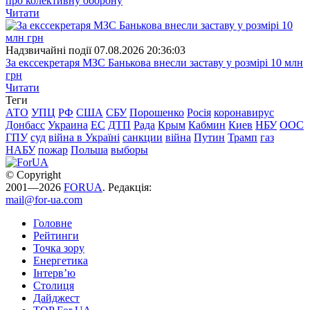
про колективну оборону
Читати
Надзвичайні події
07.08.2026 20:36:03
За екссекретаря МЗС Банькова внесли заставу у розмірі 10 млн
грн
Читати
Теги
АТО
УПЦ
РФ
США
СБУ
Порошенко
Росія
коронавирус
Донбасс
Украина
ЕС
ДТП
Рада
Крым
Кабмин
Киев
НБУ
ООС
ГПУ
суд
війна в Україні
санкции
війна
Путин
Трамп
газ
НАБУ
пожар
Польша
выборы
© Copyright
2001—2026
FORUA
. Редакція:
mail@for-ua.com
Головне
Рейтинги
Точка зору
Енергетика
Інтерв’ю
Столиця
Дайджест