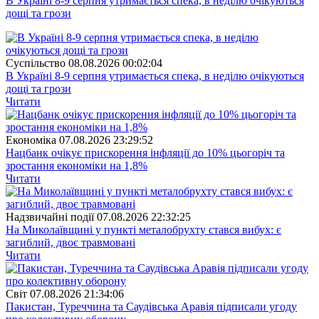
В Україні 8-9 серпня утримається спека, в неділю очікуються
дощі та грози
Суспiльство
08.08.2026 00:02:04
В Україні 8-9 серпня утримається спека, в неділю очікуються
дощі та грози
Читати
Економіка
07.08.2026 23:29:52
Нацбанк очікує прискорення інфляції до 10% цьогоріч та
зростання економіки на 1,8%
Читати
Надзвичайні події
07.08.2026 22:32:25
На Миколаївщині у пункті металобрухту стався вибух: є
загиблий, двоє травмовані
Читати
Свiт
07.08.2026 21:34:06
Пакистан, Туреччина та Саудівська Аравія підписали угоду