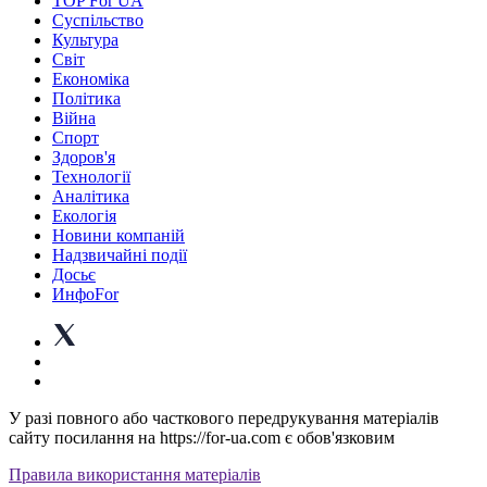
TOP For UA
Суспiльство
Культура
Світ
Економіка
Політика
Війна
Спорт
Здоров'я
Технології
Аналітика
Екологія
Новини компаній
Надзвичайні події
Досьє
ИнфоFor
У разі повного або часткового передрукування матеріалів
сайту посилання на https://for-ua.com є обов'язковим
Правила використання матеріалів