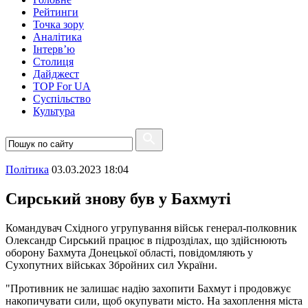
Рейтинги
Точка зору
Аналітика
Інтерв’ю
Столиця
Дайджест
TOP For UA
Суспiльство
Культура
Полiтика
03.03.2023 18:04
Сирський знову був у Бахмуті
Командувач Східного угрупування військ генерал-полковник
Олександр Сирський працює в підрозділах, що здійснюють
оборону Бахмута Донецької області, повідомляють у
Сухопутних військах Збройних сил України.
"Противник не залишає надію захопити Бахмут і продовжує
накопичувати сили, щоб окупувати місто. На захоплення міста