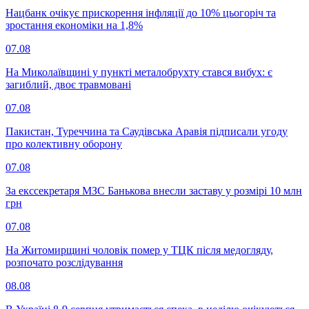
Нацбанк очікує прискорення інфляції до 10% цьогоріч та
зростання економіки на 1,8%
07.08
На Миколаївщині у пункті металобрухту стався вибух: є
загиблий, двоє травмовані
07.08
Пакистан, Туреччина та Саудівська Аравія підписали угоду
про колективну оборону
07.08
За екссекретаря МЗС Банькова внесли заставу у розмірі 10 млн
грн
07.08
На Житомирщині чоловік помер у ТЦК після медогляду,
розпочато розслідування
08.08