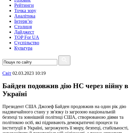
Рейтинги
Точка зору
Аналітика
Інтерв’ю
Столиця
Дайджест
TOP For UA
Суспiльство
Культура
Свiт
02.03.2023 10:19
Байден подовжив дію НС через війну в
Україні
Президент США Джозеф Байден продовжив на один рік дію
надзвичайного стану у зв'язку із загрозою національній
безпеці та зовнішній політиці США, створюваною діями та
політикою осіб, які підривають демократичні процеси та
інституції в Україні, загрожують її миру, безпеці, стабільності,