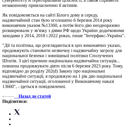
суверенітету й територіальній цілісності, а також сприяють
незаконному привласненню її активів.
Як повідомляється на сайті Білого дому в середу,
надзвичайний стан було оголошено 6 березня 2014 року
виконавчим указом №13360, а потім його дію неодноразово
розширювали у зв'язку з діями РФ щодо України додатковими
заходами у 2014, 2018 і 2022 роках, пише "Інтерфакс-Україна".
"Дії та політика, що розглядаються в цих виконавчих указах,
продовжують становити незвичну і надзвичайну загрозу для
національної безпеки і зовнішньої політики Сполучених
Штатів. З цієї причини національна надзвичайна ситуація...
повинна продовжувати діяти після 6 березня 2023 року. Тому,
відповідно до розділу 202(d) Закону про національні
надзвичайні ситуації, я продовжую на 1 рік дію національної
надзвичайної ситуації, оголошеної у Виконавчому наказі
13660", - ідеться в повідомленні.
Назад до статей
Поділитися: