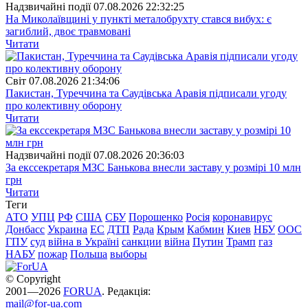
Надзвичайні події
07.08.2026 22:32:25
На Миколаївщині у пункті металобрухту стався вибух: є
загиблий, двоє травмовані
Читати
Свiт
07.08.2026 21:34:06
Пакистан, Туреччина та Саудівська Аравія підписали угоду
про колективну оборону
Читати
Надзвичайні події
07.08.2026 20:36:03
За екссекретаря МЗС Банькова внесли заставу у розмірі 10 млн
грн
Читати
Теги
АТО
УПЦ
РФ
США
СБУ
Порошенко
Росія
коронавирус
Донбасс
Украина
ЕС
ДТП
Рада
Крым
Кабмин
Киев
НБУ
ООС
ГПУ
суд
війна в Україні
санкции
війна
Путин
Трамп
газ
НАБУ
пожар
Польша
выборы
© Copyright
2001—2026
FORUA
. Редакція:
mail@for-ua.com