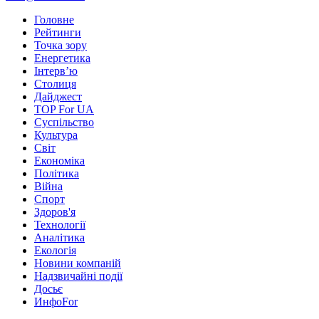
Головне
Рейтинги
Точка зору
Енергетика
Інтерв’ю
Столиця
Дайджест
TOP For UA
Суспiльство
Культура
Світ
Економіка
Політика
Війна
Спорт
Здоров'я
Технології
Аналітика
Екологія
Новини компаній
Надзвичайні події
Досьє
ИнфоFor