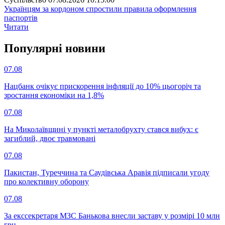
Українцям за кордоном спростили правила оформлення
паспортів
Читати
Популярнi новини
07.08
Нацбанк очікує прискорення інфляції до 10% цьогоріч та
зростання економіки на 1,8%
07.08
На Миколаївщині у пункті металобрухту стався вибух: є
загиблий, двоє травмовані
07.08
Пакистан, Туреччина та Саудівська Аравія підписали угоду
про колективну оборону
07.08
За екссекретаря МЗС Банькова внесли заставу у розмірі 10 млн
грн