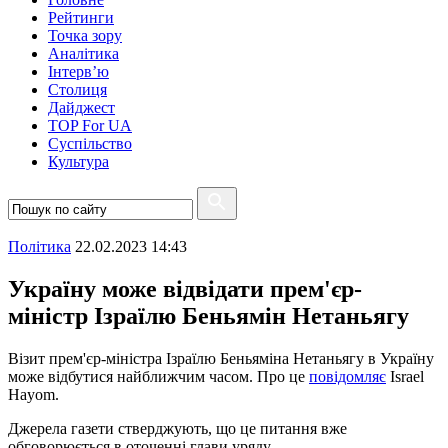
Рейтинги
Точка зору
Аналітика
Інтерв’ю
Столиця
Дайджест
TOP For UA
Суспiльство
Культура
Полiтика
22.02.2023 14:43
Україну може відвідати прем'єр-
міністр Ізраїлю Беньямін Нетаньягу
Візит прем'єр-міністра Ізраїлю Беньяміна Нетаньягу в Україну
може відбутися найближчим часом. Про це
повідомляє
Israel
Hayom.
Джерела газети стверджують, що це питання вже
обговорюється в оточенні глави уряду.