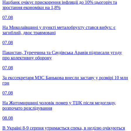
Нацбанк очікує прискорення інфляції до 10% цьогоріч та
зростання економіки на 1,8%
07.08
На Миколаївщині у пункті металобрухту стався вибух: є
загиблий, двоє травмовані
07.08
Пакистан, Туреччина та Саудівська Аравія підписали угоду
про колективну оборону
07.08
За екссекретаря МЗС Банькова внесли заставу у розмірі 10 млн
грн
07.08
На Житомирщині чоловік помер у ТЦК після медогляду,
розпочато розслідування
08.08
В Україні 8-9 серпня утримається спека, в неділю очікуються