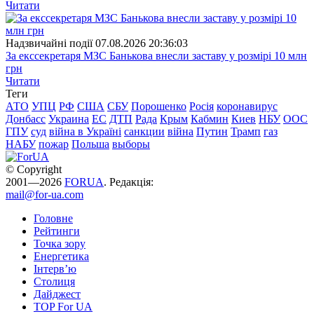
Читати
Надзвичайні події
07.08.2026 20:36:03
За екссекретаря МЗС Банькова внесли заставу у розмірі 10 млн
грн
Читати
Теги
АТО
УПЦ
РФ
США
СБУ
Порошенко
Росія
коронавирус
Донбасс
Украина
ЕС
ДТП
Рада
Крым
Кабмин
Киев
НБУ
ООС
ГПУ
суд
війна в Україні
санкции
війна
Путин
Трамп
газ
НАБУ
пожар
Польша
выборы
© Copyright
2001—2026
FORUA
. Редакція:
mail@for-ua.com
Головне
Рейтинги
Точка зору
Енергетика
Інтерв’ю
Столиця
Дайджест
TOP For UA