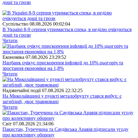
дощі та грози
Суспiльство
08.08.2026 00:02:04
В Україні 8-9 серпня утримається спека, в неділю очікуються
дощі та грози
Читати
Економіка
07.08.2026 23:29:52
Нацбанк очікує прискорення інфляції до 10% цьогоріч та
зростання економіки на 1,8%
Читати
Надзвичайні події
07.08.2026 22:32:25
На Миколаївщині у пункті металобрухту стався вибух: є
загиблий, двоє травмовані
Читати
Свiт
07.08.2026 21:34:06
Пакистан, Туреччина та Саудівська Аравія підписали угоду
про колективну оборону