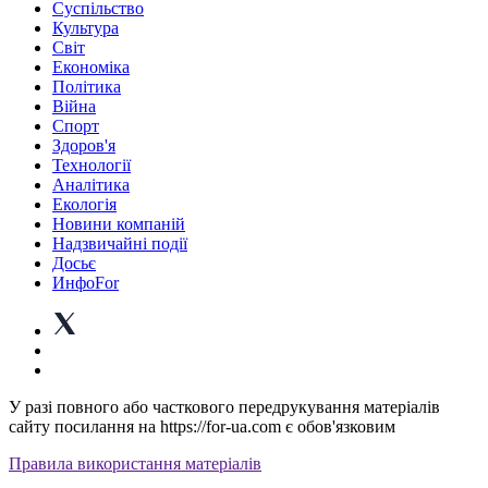
Суспiльство
Культура
Світ
Економіка
Політика
Війна
Спорт
Здоров'я
Технології
Аналітика
Екологія
Новини компаній
Надзвичайні події
Досьє
ИнфоFor
У разі повного або часткового передрукування матеріалів
сайту посилання на https://for-ua.com є обов'язковим
Правила використання матеріалів