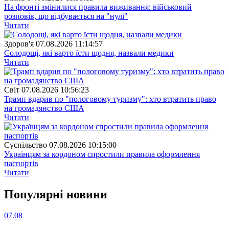
На фронті змінилися правила виживання: військовий
розповів, що відбувається на "нулі"
Читати
Здоров'я
07.08.2026 11:14:57
Солодощі, які варто їсти щодня, назвали медики
Читати
Свiт
07.08.2026 10:56:23
Трамп вдарив по "пологовому туризму": хто втратить право
на громадянство США
Читати
Суспiльство
07.08.2026 10:15:00
Українцям за кордоном спростили правила оформлення
паспортів
Читати
Популярнi новини
07.08