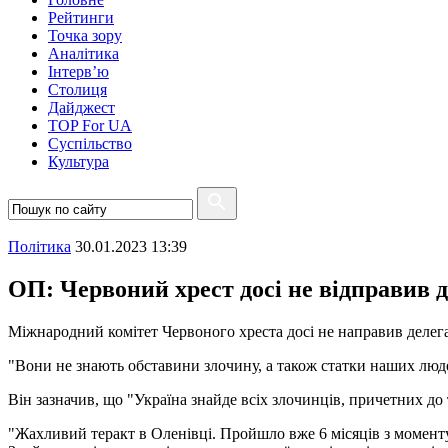
Рейтинги
Точка зору
Аналітика
Інтерв’ю
Столиця
Дайджест
TOP For UA
Суспiльство
Культура
Полiтика
30.01.2023 13:39
ОП: Червоний хрест досі не відправив 
Міжнародний комітет Червоного хреста досі не направив делег
"Вони не знають обставини злочину, а також статки наших людей,
Він зазначив, що "Україна знайде всіх злочинців, причетних до 
"Жахливий теракт в Оленівці. Пройшло вже 6 місяців з моменту