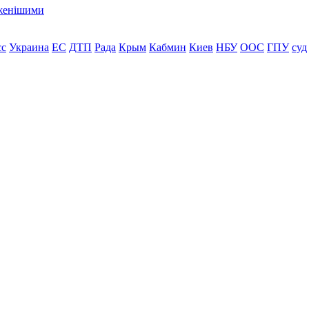
еженішими
сс
Украина
ЕС
ДТП
Рада
Крым
Кабмин
Киев
НБУ
ООС
ГПУ
суд