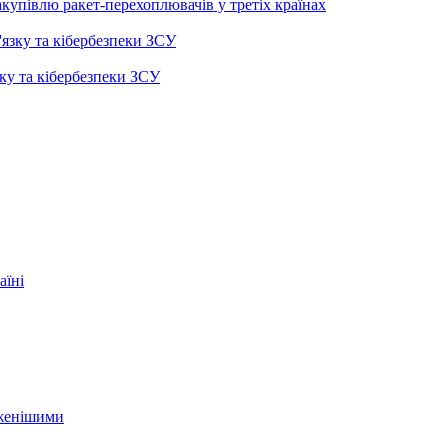
купівлю ракет-перехоплювачів у третіх країнах
ку та кібербезпеки ЗСУ
аїні
еженішими