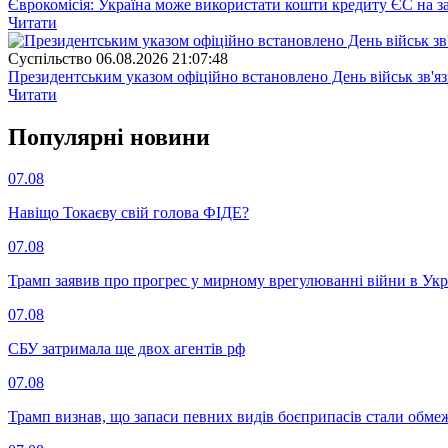
Єврокомісія: Україна може використати кошти кредиту ЄС на за
Читати
Суспiльство
06.08.2026 21:07:48
Президентським указом офіційно встановлено День військ зв'яз
Читати
Популярнi новини
07.08
Навіщо Токаєву свій голова ФІДЕ?
07.08
Трамп заявив про прогрес у мирному врегулюванні війни в Укр
07.08
СБУ затримала ще двох агентів рф
07.08
Трамп визнав, що запаси певних видів боєприпасів стали обм