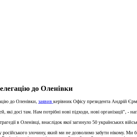
делегацію до Оленівки
ацію до Оленівки,
заявив
керівник Офісу президента Андрій Єрм
 які досі там. Нам потрібні нові підходи, нові організації", - н
трагедії в Оленівці, внаслідок якої загинуло 50 українських вій
 російського злочину, який ми не дозволимо забути нікому. Ми б