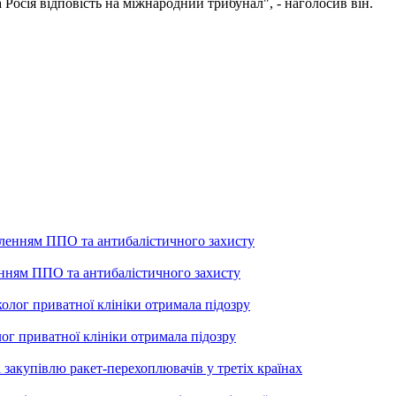
а Росія відповість на міжнародний трибунал", - наголосив він.
енням ППО та антибалістичного захисту
лог приватної клініки отримала підозру