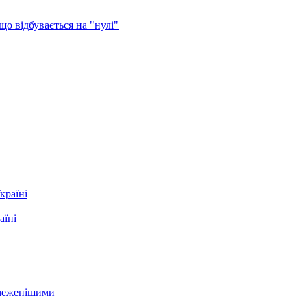
о відбувається на "нулі"
аїні