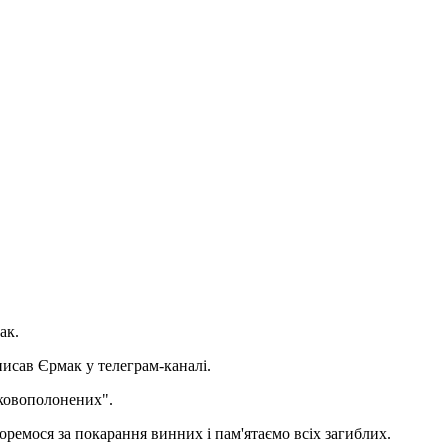
ак.
аписав Єрмак у телеграм-каналі.
ськовополонених".
оремося за покарання винних і пам'ятаємо всіх загиблих.