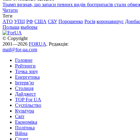
Трамп визнав, що запаси певних видів боєприпасів стали обм
Читати
Теги
АТО
УПЦ
РФ
США
СБУ
Порошенко
Росія
коронавирус
Донба
Польша
выборы
© Copyright
2001—2026
FORUA
. Редакція:
mail@for-ua.com
Головне
Рейтинги
Точка зору
Енергетика
Інтерв’ю
Столиця
Дайджест
TOP For UA
Суспiльство
Культура
Світ
Економіка
Політика
Війна
Спорт