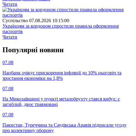
Читати
Суспiльство
07.08.2026 10:15:00
Українцям за кордоном спростили правила оформлення
паспортів
Читати
Популярнi новини
07.08
Нацбанк очікує прискорення інфляції до 10% цьогоріч та
зростання економіки на 1,8%
07.08
На Миколаївщині у пункті металобрухту стався вибух: є
загиблий, двоє травмовані
07.08
Пакистан, Туреччина та Саудівська Аравія підписали угоду
про колективну оборону