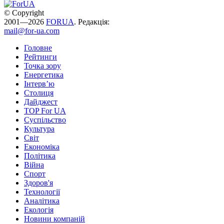
© Copyright
2001—2026
FORUA
. Редакція:
mail@for-ua.com
Головне
Рейтинги
Точка зору
Енергетика
Інтерв’ю
Столиця
Дайджест
TOP For UA
Суспiльство
Культура
Світ
Економіка
Політика
Війна
Спорт
Здоров'я
Технології
Аналітика
Екологія
Новини компаній