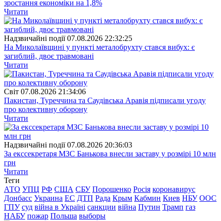
зростання економіки на 1,8%
Читати
Надзвичайні події
07.08.2026 22:32:25
На Миколаївщині у пункті металобрухту стався вибух: є
загиблий, двоє травмовані
Читати
Свiт
07.08.2026 21:34:06
Пакистан, Туреччина та Саудівська Аравія підписали угоду
про колективну оборону
Читати
Надзвичайні події
07.08.2026 20:36:03
За екссекретаря МЗС Банькова внесли заставу у розмірі 10 млн
грн
Читати
Теги
АТО
УПЦ
РФ
США
СБУ
Порошенко
Росія
коронавирус
Донбасс
Украина
ЕС
ДТП
Рада
Крым
Кабмин
Киев
НБУ
ООС
ГПУ
суд
війна в Україні
санкции
війна
Путин
Трамп
газ
НАБУ
пожар
Польша
выборы