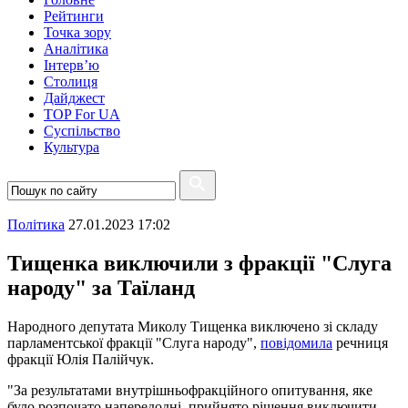
Рейтинги
Точка зору
Аналітика
Інтерв’ю
Столиця
Дайджест
TOP For UA
Суспiльство
Культура
Полiтика
27.01.2023 17:02
Тищенка виключили з фракції "Слуга
народу" за Таїланд
Народного депутата Миколу Тищенка виключено зі складу
парламентської фракції "Слуга народу",
повідомила
речниця
фракції Юлія Палійчук.
"За результатами внутрішньофракційного опитування, яке
було розпочато напередодні, прийнято рішення виключити