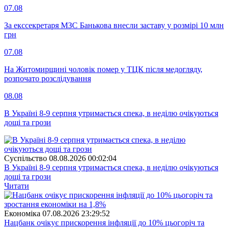
07.08
За екссекретаря МЗС Банькова внесли заставу у розмірі 10 млн
грн
07.08
На Житомирщині чоловік помер у ТЦК після медогляду,
розпочато розслідування
08.08
В Україні 8-9 серпня утримається спека, в неділю очікуються
дощі та грози
Суспiльство
08.08.2026 00:02:04
В Україні 8-9 серпня утримається спека, в неділю очікуються
дощі та грози
Читати
Економіка
07.08.2026 23:29:52
Нацбанк очікує прискорення інфляції до 10% цьогоріч та