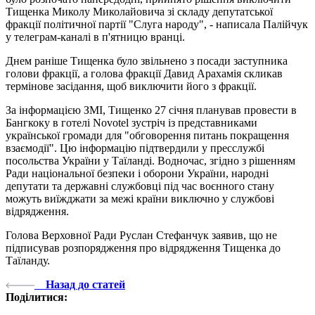
Тищенка Миколу Миколайовича зі складу депутатської
фракції політичної партії "Слуга народу", - написала Палійчук
у телеграм-каналі в п'ятницю вранці.
Днем раніше Тищенка було звільнено з посади заступника
голови фракції, а голова фракції Давид Арахамія скликав
термінове засідання, щоб виключити його з фракції.
За інформацією ЗМІ, Тищенко 27 січня планував провести в
Бангкоку в готелі Novotel зустріч із представниками
української громади для "обговорення питань покращення
взаємодії". Цю інформацію підтвердили у пресслужбі
посольства України у Таїланді. Водночас, згідно з рішенням
Ради національної безпеки і оборони України, народні
депутати та державні службовці під час воєнного стану
можуть виїжджати за межі країни виключно у службові
відрядження.
Голова Верховної Ради Руслан Стефанчук заявив, що не
підписував розпорядження про відрядження Тищенка до
Таїланду.
Назад до статей
Поділитися: