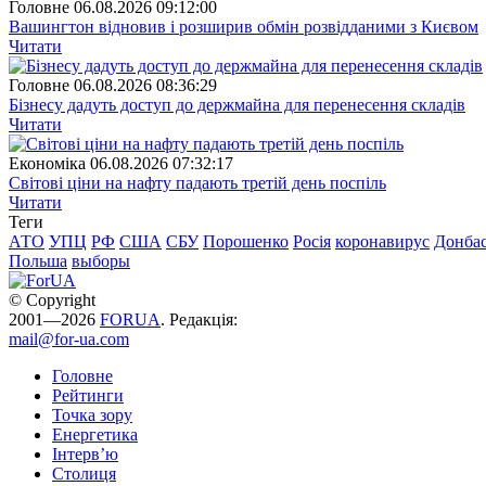
Головне
06.08.2026 09:12:00
Вашингтон відновив і розширив обмін розвідданими з Києвом
Читати
Головне
06.08.2026 08:36:29
Бізнесу дадуть доступ до держмайна для перенесення складів
Читати
Економіка
06.08.2026 07:32:17
Світові ціни на нафту падають третій день поспіль
Читати
Теги
АТО
УПЦ
РФ
США
СБУ
Порошенко
Росія
коронавирус
Донба
Польша
выборы
© Copyright
2001—2026
FORUA
. Редакція:
mail@for-ua.com
Головне
Рейтинги
Точка зору
Енергетика
Інтерв’ю
Столиця