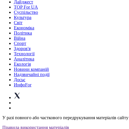
Дайджест
TOP For UA
Суспiльство
Культура
Світ
Економіка
Політика
Війна
Спорт
Здоров'я
Технології
Аналітика
Екологія
Новини компаній
Надзвичайні події
Досьє
ИнфоFor
У разі повного або часткового передрукування матеріалів сайту 
Правила використання матеріалів