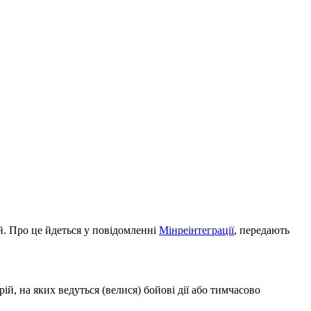
й. Про це йдеться у повідомленні
Мінреінтеграції
, передають
й, на яких ведуться (велися) бойові дії або тимчасово