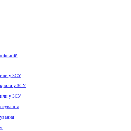
фанішиній
рили у ЗСУ
рили у ЗСУ
сування