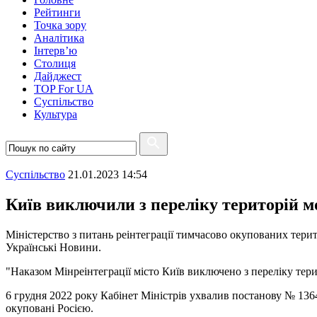
Рейтинги
Точка зору
Аналітика
Інтерв’ю
Столиця
Дайджест
TOP For UA
Суспiльство
Культура
Суспiльство
21.01.2023 14:54
Київ виключили з переліку територій м
Міністерство з питань реінтеграції тимчасово окупованих тери
Українськi Новини.
"Наказом Мінреінтеграції місто Київ виключено з переліку тери
6 грудня 2022 року Кабінет Міністрів ухвалив постанову № 1364
окуповані Росією.