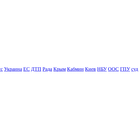
сс
Украина
ЕС
ДТП
Рада
Крым
Кабмин
Киев
НБУ
ООС
ГПУ
суд