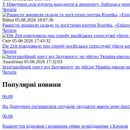
У Німеччині розслідують інциденти в аеропорту Лейпцига через 
Читати
Війна
05.08.2026 18:07:36
Рашисти знищили склади та логістичні центри Rozetka, «Епіцен
Читати
Свiт
05.08.2026 17:43:32
Die Zeit повідомило про спробу російських спецслужб убити ке
Читати
Аналітика
05.08.2026 17:32:03
Інтеграційний хрест від Залужного: чи дійсно Україна ніколи 
Читати
Популярнi новини
06.08
На Донеччині погіршилася ситуація: окупанти мають нове про
06.08
Вашингтон відновив і розширив обмін розвідданими з Києвом