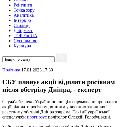
Рейтинги
Точка зору
Аналітика
Інтерв’ю
Столиця
Дайджест
TOP For UA
Суспiльство
Культура
Полiтика
17.01.2023 17:30
СБУ планує акції відплати росіянам
після обстрілу Дніпра, - експерт
Служба безпеки України почне цілеспрямовано проводити
акції відплати росіянам, винним у воєнних злочинах і
ракетному обстрілі Дніпра зокрема. Такі дії української
спецслужби
прогнозує
політолог Олексій Голобуцький.
За його словами, відповіддю на обстріл Дніпра та інших