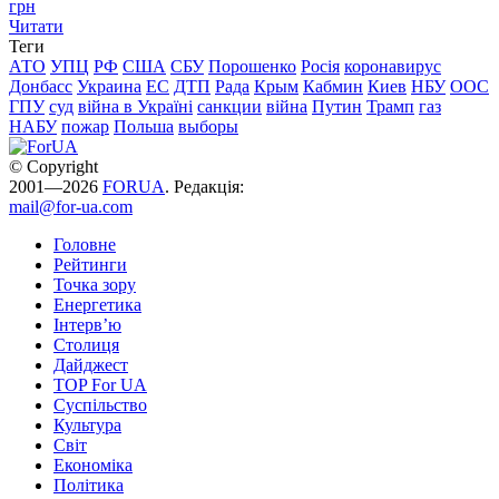
грн
Читати
Теги
АТО
УПЦ
РФ
США
СБУ
Порошенко
Росія
коронавирус
Донбасс
Украина
ЕС
ДТП
Рада
Крым
Кабмин
Киев
НБУ
ООС
ГПУ
суд
війна в Україні
санкции
війна
Путин
Трамп
газ
НАБУ
пожар
Польша
выборы
© Copyright
2001—2026
FORUA
. Редакція:
mail@for-ua.com
Головне
Рейтинги
Точка зору
Енергетика
Інтерв’ю
Столиця
Дайджест
TOP For UA
Суспiльство
Культура
Світ
Економіка
Політика