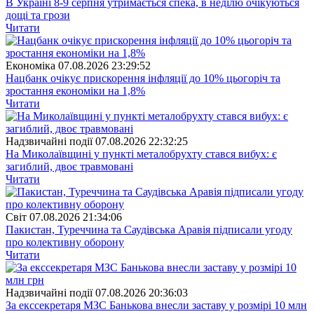
В Україні 8-9 серпня утримається спека, в неділю очікуються
дощі та грози
Читати
Економіка
07.08.2026 23:29:52
Нацбанк очікує прискорення інфляції до 10% цьогоріч та
зростання економіки на 1,8%
Читати
Надзвичайні події
07.08.2026 22:32:25
На Миколаївщині у пункті металобрухту стався вибух: є
загиблий, двоє травмовані
Читати
Свiт
07.08.2026 21:34:06
Пакистан, Туреччина та Саудівська Аравія підписали угоду
про колективну оборону
Читати
Надзвичайні події
07.08.2026 20:36:03
За екссекретаря МЗС Банькова внесли заставу у розмірі 10 млн