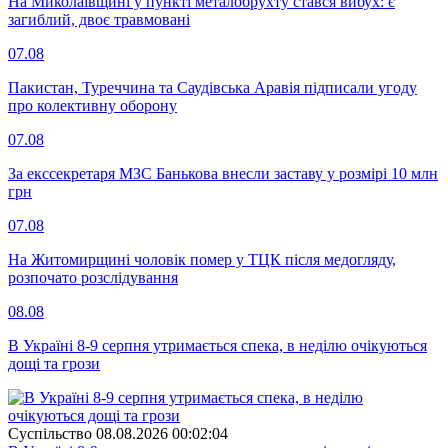
На Миколаївщині у пункті металобрухту стався вибух: є
загиблий, двоє травмовані
07.08
Пакистан, Туреччина та Саудівська Аравія підписали угоду
про колективну оборону
07.08
За екссекретаря МЗС Банькова внесли заставу у розмірі 10 млн
грн
07.08
На Житомирщині чоловік помер у ТЦК після медогляду,
розпочато розслідування
08.08
В Україні 8-9 серпня утримається спека, в неділю очікуються
дощі та грози
Суспiльство
08.08.2026 00:02:04