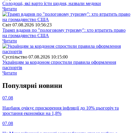
Солодощі, які варто їсти щодня, назвали медики
Читати
Свiт
07.08.2026 10:56:23
Трамп вдарив по "пологовому туризму": хто втратить право
на громадянство США
Читати
Суспiльство
07.08.2026 10:15:00
Українцям за кордоном спростили правила оформлення
паспортів
Читати
Популярнi новини
07.08
Нацбанк очікує прискорення інфляції до 10% цьогоріч та
зростання економіки на 1,8%
07.08