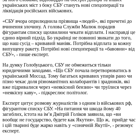
українських міст з боку СБУ стануть нові спецоперації та
ліквідація російських військових.
«СБУ вчора оприлюднила прізвища «людей», які причетні до
вчинення злочину. А голова Служби Малюк порадив
фігурантам списку щохвилини чекати відплати. І насправді це
єдино вірний підхід. Бо українці не повинні звикати до того,
що наш сусід – кривавий маніяк. Потрібна відплата за кожну
випущену ракету. Потрібні нові спецоперації та «бавовни» від
СБУ», - пише експерт.
На думку Голобуцького, СБУ не обмежиться тільки
юридичними заходами. «Що СБУ почала перетворюватись в
український Моссад. Тому багатьох кривавих упирів рано чи
пізно чекає доля різноманітних колаборантів і зрадників, які
вже підривалися через «неякісний бензин» чи труїлися через
«неякісну каву», - підкреслює політолог.
Експерт цитує розмову журналістів з одним із військових рф,
фігурантом списку СБУ. «На питання чи шкода йому 40
загиблих, істота на ім’я Дмітрій Голіков заявила, що «ви
вообщє не государство, будете как Якутия». Що ж, прийде час
і цій тварині буде жарко навіть у «сонячній Якутії», - резюмує
експерт.