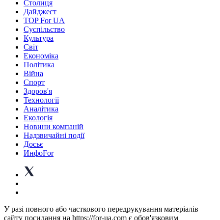
Столиця
Дайджест
TOP For UA
Суспiльство
Культура
Світ
Економіка
Політика
Війна
Спорт
Здоров'я
Технології
Аналітика
Екологія
Новини компаній
Надзвичайні події
Досьє
ИнфоFor
У разі повного або часткового передрукування матеріалів
сайту посилання на https://for-ua.com є обов'язковим