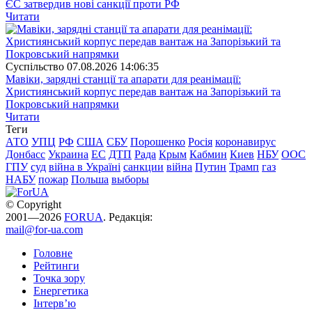
ЄС затвердив нові санкції проти РФ
Читати
Суспiльство
07.08.2026 14:06:35
Мавіки, зарядні станції та апарати для реанімації:
Християнський корпус передав вантаж на Запорізький та
Покровський напрямки
Читати
Теги
АТО
УПЦ
РФ
США
СБУ
Порошенко
Росія
коронавирус
Донбасс
Украина
ЕС
ДТП
Рада
Крым
Кабмин
Киев
НБУ
ООС
ГПУ
суд
війна в Україні
санкции
війна
Путин
Трамп
газ
НАБУ
пожар
Польша
выборы
© Copyright
2001—2026
FORUA
. Редакція:
mail@for-ua.com
Головне
Рейтинги
Точка зору
Енергетика
Інтерв’ю