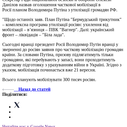
Данілов назвав оголошення часткової мобілізації в
Росії планом Володимира Путіна з утилізації громадян РФ.
"Щодо останніх заяв. План Путіна "Бермудський трикутник"
– комплексна програма утилізації росіян: ухилення від
мобілізації – в’язниця – ПВК "Вагнер". Далі: український
фронт – ліквідація – "Біла лада".
Сьогодні вранці президент Росії Володимир Путін вранці у
зверненні до росіян заявив про часткову мобілізацію громадян
країни. За словами Путіна, призову підлягатимуть тільки
громадяни, які перебувають у запасі, вони проходитимуть
додаткову підготовку з урахуванням війни в Україні. Згідно з
указом, мобілізація починається вже 21 вересня.
Всього планують мобілізувати 300 тисяч росіян.
Назад до статей
Поділитися:
Читайте нас у Google News