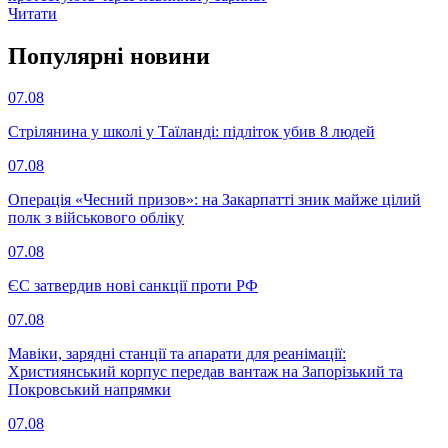
Читати
Популярнi новини
07.08
Стрілянина у школі у Таїланді: підліток убив 8 людей
07.08
Операція «Чесний призов»: на Закарпатті зник майже цілий
полк з військового обліку
07.08
ЄС затвердив нові санкції проти РФ
07.08
Мавіки, зарядні станції та апарати для реанімації:
Християнський корпус передав вантаж на Запорізький та
Покровський напрямки
07.08