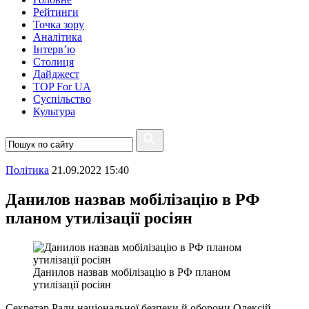
Рейтинги
Точка зору
Аналітика
Інтерв’ю
Столиця
Дайджест
TOP For UA
Суспiльство
Культура
Полiтика
21.09.2022 15:40
Данилов назвав мобілізацію в РФ
планом утилізації росіян
Данилов назвав мобілізацію в РФ планом
утилізації росіян
Секретар Ради національної безпеки й оборони Олексій