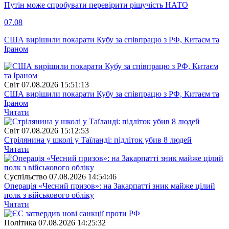
Путін може спробувати перевірити рішучість НАТО
07.08
США вирішили покарати Кубу за співпрацю з РФ, Китаєм та
Іраном
Свiт
07.08.2026 15:51:13
США вирішили покарати Кубу за співпрацю з РФ, Китаєм та
Іраном
Читати
Свiт
07.08.2026 15:12:53
Стрілянина у школі у Таїланді: підліток убив 8 людей
Читати
Суспiльство
07.08.2026 14:54:46
Операція «Чесний призов»: на Закарпатті зник майже цілий
полк з військового обліку
Читати
Полiтика
07.08.2026 14:25:32