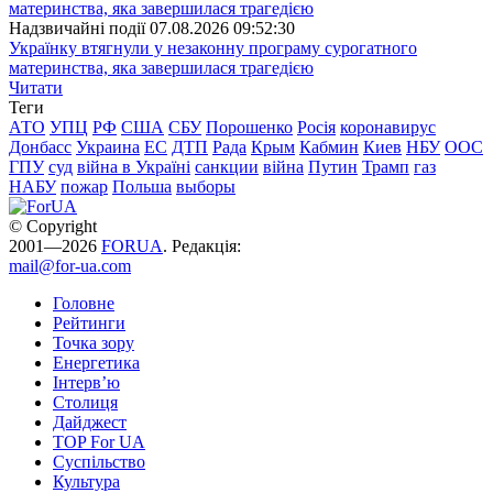
Надзвичайні події
07.08.2026 09:52:30
Українку втягнули у незаконну програму сурогатного
материнства, яка завершилася трагедією
Читати
Теги
АТО
УПЦ
РФ
США
СБУ
Порошенко
Росія
коронавирус
Донбасс
Украина
ЕС
ДТП
Рада
Крым
Кабмин
Киев
НБУ
ООС
ГПУ
суд
війна в Україні
санкции
війна
Путин
Трамп
газ
НАБУ
пожар
Польша
выборы
© Copyright
2001—2026
FORUA
. Редакція:
mail@for-ua.com
Головне
Рейтинги
Точка зору
Енергетика
Інтерв’ю
Столиця
Дайджест
TOP For UA
Суспiльство
Культура