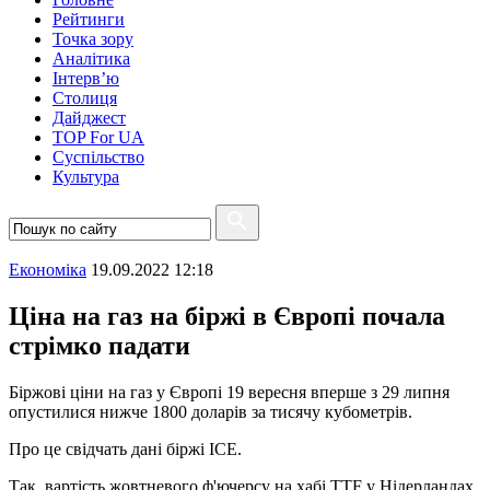
Рейтинги
Точка зору
Аналітика
Інтерв’ю
Столиця
Дайджест
TOP For UA
Суспiльство
Культура
Економіка
19.09.2022 12:18
Ціна на газ на біржі в Європі почала
стрімко падати
Біржові ціни на газ у Європі 19 вересня вперше з 29 липня
опустилися нижче 1800 доларів за тисячу кубометрів.
Про це свідчать дані біржі ICE.
Так, вартість жовтневого ф'ючерсу на хабі TTF у Нідерландах