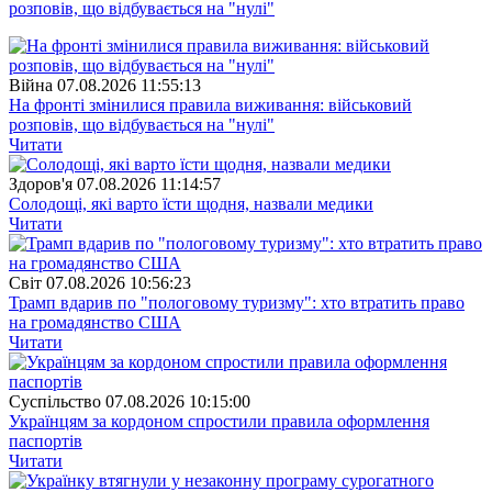
розповів, що відбувається на "нулі"
Війна
07.08.2026 11:55:13
На фронті змінилися правила виживання: військовий
розповів, що відбувається на "нулі"
Читати
Здоров'я
07.08.2026 11:14:57
Солодощі, які варто їсти щодня, назвали медики
Читати
Свiт
07.08.2026 10:56:23
Трамп вдарив по "пологовому туризму": хто втратить право
на громадянство США
Читати
Суспiльство
07.08.2026 10:15:00
Українцям за кордоном спростили правила оформлення
паспортів
Читати