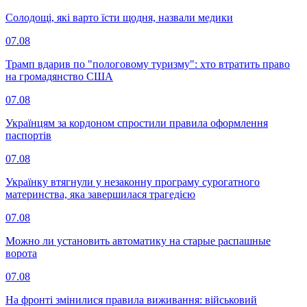
Солодощі, які варто їсти щодня, назвали медики
07.08
Трамп вдарив по "пологовому туризму": хто втратить право
на громадянство США
07.08
Українцям за кордоном спростили правила оформлення
паспортів
07.08
Українку втягнули у незаконну програму сурогатного
материнства, яка завершилася трагедією
07.08
Можно ли установить автоматику на старые распашные
ворота
07.08
На фронті змінилися правила виживання: військовий