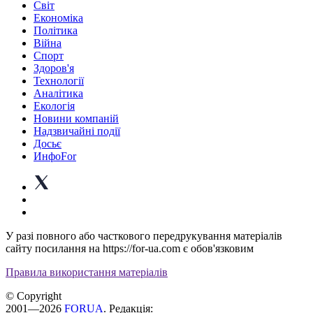
Світ
Економіка
Політика
Війна
Спорт
Здоров'я
Технології
Аналітика
Екологія
Новини компаній
Надзвичайні події
Досьє
ИнфоFor
У разі повного або часткового передрукування матеріалів
сайту посилання на https://for-ua.com є обов'язковим
Правила використання матеріалів
© Copyright
2001—2026
FORUA
. Редакція: