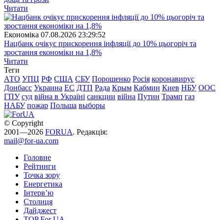
Читати
Економіка
07.08.2026 23:29:52
Нацбанк очікує прискорення інфляції до 10% цьогоріч та
зростання економіки на 1,8%
Читати
Теги
АТО
УПЦ
РФ
США
СБУ
Порошенко
Росія
коронавирус
Донбасс
Украина
ЕС
ДТП
Рада
Крым
Кабмин
Киев
НБУ
ООС
ГПУ
суд
війна в Україні
санкции
війна
Путин
Трамп
газ
НАБУ
пожар
Польша
выборы
© Copyright
2001—2026
FORUA
. Редакція:
mail@for-ua.com
Головне
Рейтинги
Точка зору
Енергетика
Інтерв’ю
Столиця
Дайджест
TOP For UA