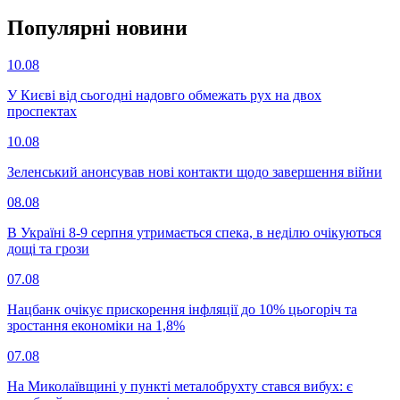
Популярнi новини
10.08
У Києві від сьогодні надовго обмежать рух на двох
проспектах
10.08
Зеленський анонсував нові контакти щодо завершення війни
08.08
В Україні 8-9 серпня утримається спека, в неділю очікуються
дощі та грози
07.08
Нацбанк очікує прискорення інфляції до 10% цьогоріч та
зростання економіки на 1,8%
07.08
На Миколаївщині у пункті металобрухту стався вибух: є