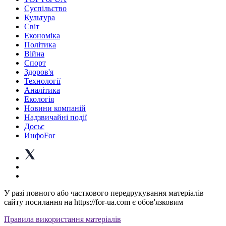
Суспiльство
Культура
Світ
Економіка
Політика
Війна
Спорт
Здоров'я
Технології
Аналітика
Екологія
Новини компаній
Надзвичайні події
Досьє
ИнфоFor
У разі повного або часткового передрукування матеріалів
сайту посилання на https://for-ua.com є обов'язковим
Правила використання матеріалів