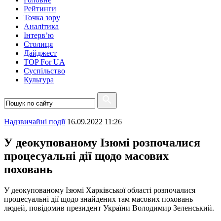
Рейтинги
Точка зору
Аналітика
Інтерв’ю
Столиця
Дайджест
TOP For UA
Суспiльство
Культура
Надзвичайні події
16.09.2022 11:26
У деокупованому Ізюмі розпочалися
процесуальні дії щодо масових
поховань
У деокупованому Ізюмі Харківської області розпочалися
процесуальні дії щодо знайдених там масових поховань
людей, повідомив президент України Володимир Зеленський.