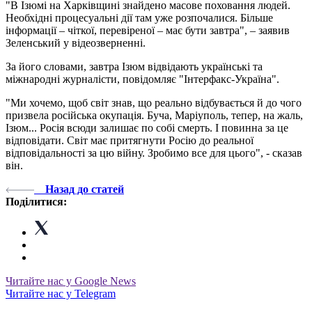
"В Ізюмі на Харківщині знайдено масове поховання людей.
Необхідні процесуальні дії там уже розпочалися. Більше
інформації – чіткої, перевіреної – має бути завтра", – заявив
Зеленський у відеозверненні.
За його словами, завтра Ізюм відвідають українські та
міжнародні журналісти, повідомляє "Інтерфакс-Україна".
"Ми хочемо, щоб світ знав, що реально відбувається й до чого
призвела російська окупація. Буча, Маріуполь, тепер, на жаль,
Ізюм... Росія всюди залишає по собі смерть. І повинна за це
відповідати. Світ має притягнути Росію до реальної
відповідальності за цю війну. Зробимо все для цього", - сказав
він.
Назад до статей
Поділитися:
Читайте нас у Google News
Читайте нас у Telegram