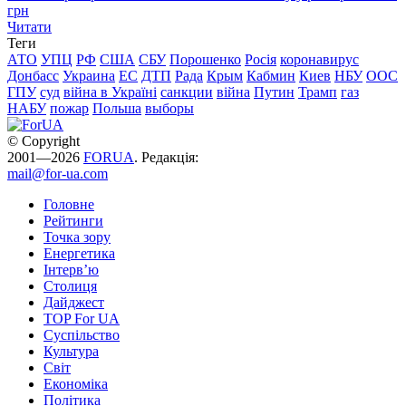
грн
Читати
Теги
АТО
УПЦ
РФ
США
СБУ
Порошенко
Росія
коронавирус
Донбасс
Украина
ЕС
ДТП
Рада
Крым
Кабмин
Киев
НБУ
ООС
ГПУ
суд
війна в Україні
санкции
війна
Путин
Трамп
газ
НАБУ
пожар
Польша
выборы
© Copyright
2001—2026
FORUA
. Редакція:
mail@for-ua.com
Головне
Рейтинги
Точка зору
Енергетика
Інтерв’ю
Столиця
Дайджест
TOP For UA
Суспiльство
Культура
Світ
Економіка
Політика