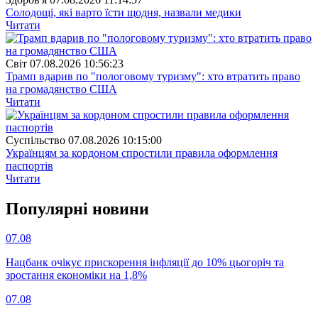
Солодощі, які варто їсти щодня, назвали медики
Читати
Свiт
07.08.2026 10:56:23
Трамп вдарив по "пологовому туризму": хто втратить право
на громадянство США
Читати
Суспiльство
07.08.2026 10:15:00
Українцям за кордоном спростили правила оформлення
паспортів
Читати
Популярнi новини
07.08
Нацбанк очікує прискорення інфляції до 10% цьогоріч та
зростання економіки на 1,8%
07.08