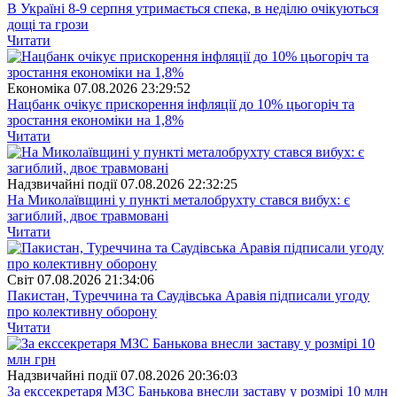
В Україні 8-9 серпня утримається спека, в неділю очікуються
дощі та грози
Читати
Економіка
07.08.2026 23:29:52
Нацбанк очікує прискорення інфляції до 10% цьогоріч та
зростання економіки на 1,8%
Читати
Надзвичайні події
07.08.2026 22:32:25
На Миколаївщині у пункті металобрухту стався вибух: є
загиблий, двоє травмовані
Читати
Свiт
07.08.2026 21:34:06
Пакистан, Туреччина та Саудівська Аравія підписали угоду
про колективну оборону
Читати
Надзвичайні події
07.08.2026 20:36:03
За екссекретаря МЗС Банькова внесли заставу у розмірі 10 млн