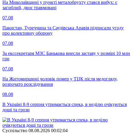
На Миколаївщині у пункті металобрухту стався вибух: є
загиблий, двоє травмовані
07.08
Пакистан, Туреччина та Саудівська Аравія підписали угоду
про колективну оборону
07.08
За екссекретаря МЗС Банькова внесли заставу у розмірі 10 млн
грн
07.08
На Житомирщині чоловік помер у ТЦК після медогляду,
розпочато розслідування
08.08
В Україні 8-9 серпня утримається спека, в неділю очікуються
дощі та грози
Суспiльство
08.08.2026 00:02:04