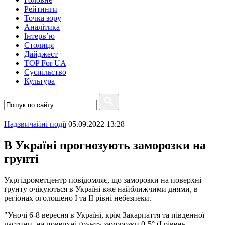
Рейтинги
Точка зору
Аналітика
Інтерв’ю
Столиця
Дайджест
TOP For UA
Суспiльство
Культура
Надзвичайні події
05.09.2022 13:28
В Україні прогнозують заморозки на
грунті
Укргідрометцентр повідомляє, що заморозки на поверхні
ґрунту очікуються в Україні вже найближчими днями, в
регіонах оголошено І та ІІ рівні небезпеки.
"Уночі 6-8 вересня в Україні, крім Закарпаття та південної
частини, на поверхні ґрунту заморозки 0-5° (I рівень