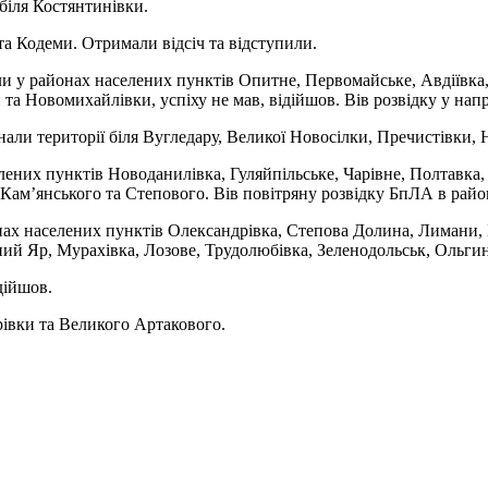
біля Костянтинівки.
а Кодеми. Отримали відсіч та відступили.
ли у районах населених пунктів Опитне, Первомайське, Авдіївка
 та Новомихайлівки, успіху не мав, відійшов. Вів розвідку у на
ли території біля Вугледару, Великої Новосілки, Пречистівки, 
ених пунктів Новоданилівка, Гуляйпільське, Чарівне, Полтавка,
 Кам’янського та Степового. Вів повітряну розвідку БпЛА в райо
нах населених пунктів Олександрівка, Степова Долина, Лимани,
 Яр, Мурахівка, Лозове, Трудолюбівка, Зеленодольськ, Ольгине 
дійшов.
рівки та Великого Артакового.