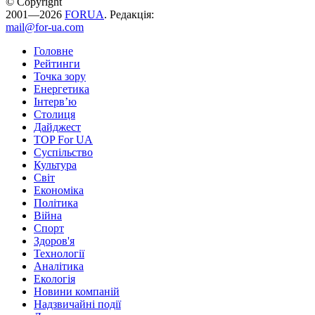
© Copyright
2001—2026
FORUA
. Редакція:
mail@for-ua.com
Головне
Рейтинги
Точка зору
Енергетика
Інтерв’ю
Столиця
Дайджест
TOP For UA
Суспiльство
Культура
Світ
Економіка
Політика
Війна
Спорт
Здоров'я
Технології
Аналітика
Екологія
Новини компаній
Надзвичайні події