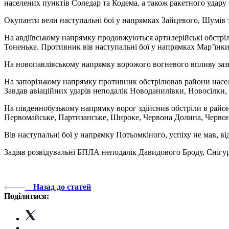
населених пунктів Соледар та Кодема, а також ракетного удару 
Окупанти вели наступальні бої у напрямках Зайцевого, Шумів т
На авдіївському напрямку продовжуються артилерійські обстрі
Тоненьке. Противник вів наступальні бої у напрямках Мар’їнки
На новопавлівському напрямку ворожого вогневого впливу зазна
На запорізькому напрямку противник обстрілював райони насел
Завдав авіаційних ударів неподалік Новоданилівки, Новосілки,
На південнобузькому напрямку ворог здійснив обстріли в райо
Первомайське, Партизанське, Широке, Червона Долина, Червоний
Вів наступальні бої у напрямку Потьомкіного, успіху не мав, ві
Задіяв розвідувальні БПЛА неподалік Давидового Броду, Снігу
Назад до статей
Поділитися: