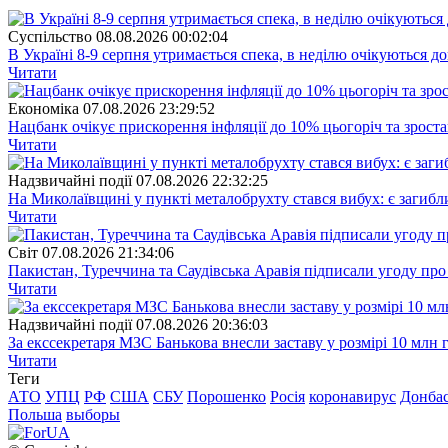
Суспiльство
08.08.2026 00:02:04
В Україні 8-9 серпня утримається спека, в неділю очікуються до
Читати
Економіка
07.08.2026 23:29:52
Нацбанк очікує прискорення інфляції до 10% цьогоріч та зрост
Читати
Надзвичайні події
07.08.2026 22:32:25
На Миколаївщині у пункті металобрухту стався вибух: є загибл
Читати
Свiт
07.08.2026 21:34:06
Пакистан, Туреччина та Саудівська Аравія підписали угоду пр
Читати
Надзвичайні події
07.08.2026 20:36:03
За екссекретаря МЗС Банькова внесли заставу у розмірі 10 млн 
Читати
Теги
АТО
УПЦ
РФ
США
СБУ
Порошенко
Росія
коронавирус
Донба
Польша
выборы