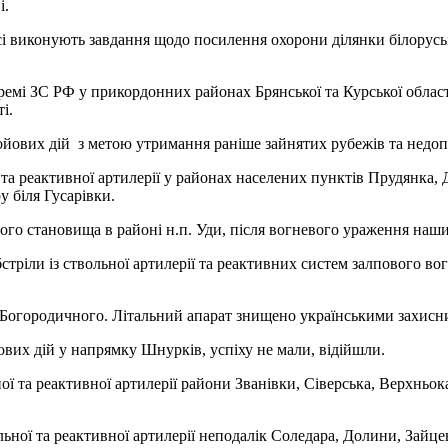
і.
і виконують завдання щодо посилення охорони ділянки білорусько
мі ЗС РФ у прикордонних районах Брянської та Курської областе
і.
ових дій з метою утримання раніше зайнятих рубежів та недоп
 та реактивної артилерії у районах населених пунктів Прудянка, 
у біля Гусарівки.
го становища в районі н.п. Уди, після вогневого ураження наш
тріли із ствольної артилерії та реактивних систем залпового в
Богородичного. Літальний апарат знищено українськими захисн
вих дій у напрямку Шнурків, успіху не мали, відійшли.
 та реактивної артилерії райони Званівки, Сіверська, Верхньока
льної та реактивної артилерії неподалік Соледара, Долини, Зайцев