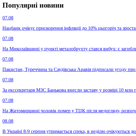
Популярнi новини
07.08
Нацбанк очікує прискорення інфляції до 10% цьогоріч та зрост
07.08
На Миколаївщині у пункті металобрухту стався вибух: є загибл
07.08
Пакистан, Туреччина та Саудівська Аравія підписали угоду пр
07.08
За екссекретаря МЗС Банькова внесли заставу у розмірі 10 млн 
07.08
На Житомирщині чоловік помер у ТЦК після медогляду, розпоч
08.08
В Україні 8-9 серпня утримається спека, в неділю очікуються до