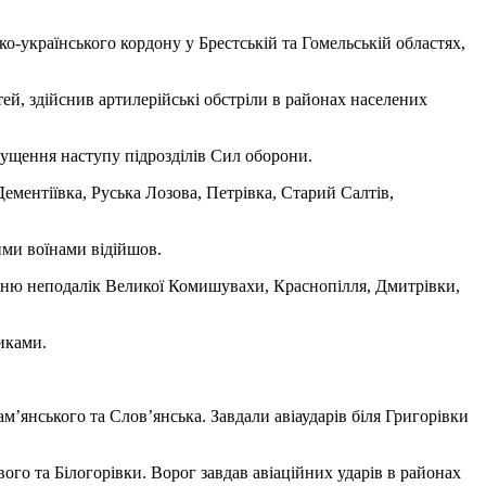
-українського кордону у Брестській та Гомельській областях,
й, здійснив артилерійські обстріли в районах населених
ущення наступу підрозділів Сил оборони.
Дементіївка, Руська Лозова, Петрівка, Старий Салтів,
ими воїнами відійшов.
огню неподалік Великої Комишувахи, Краснопілля, Дмитрівки,
иками.
м’янського та Слов’янська. Завдали авіаударів біля Григорівки
ого та Білогорівки. Ворог завдав авіаційних ударів в районах