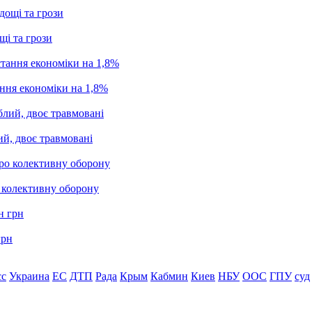
щі та грози
ання економіки на 1,8%
ий, двоє травмовані
о колективну оборону
грн
сс
Украина
ЕС
ДТП
Рада
Крым
Кабмин
Киев
НБУ
ООС
ГПУ
суд