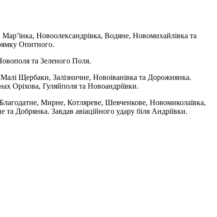
, Мар’їнка, Новоолександрівка, Водяне, Новомихайлівка та
прямку Опитного.
Новополя та Зеленого Поля.
 Малі Щербаки, Залізничне, Новоіванівка та Дорожнянка.
нах Оріхова, Гуляйполя та Новоандріївки.
 Благодатне, Мирне, Котляреве, Шевченкове, Новомиколаївка,
та Добрянка. Завдав авіаційного удару біля Андріївки.