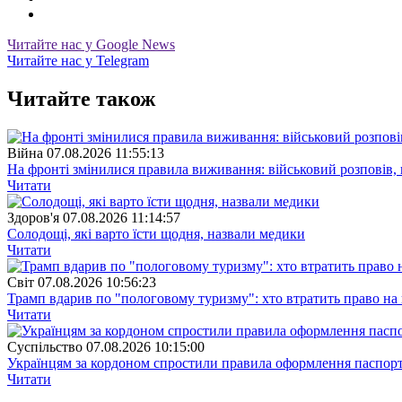
Читайте нас у Google News
Читайте нас у Telegram
Читайте також
Війна
07.08.2026 11:55:13
На фронті змінилися правила виживання: військовий розповів, щ
Читати
Здоров'я
07.08.2026 11:14:57
Солодощі, які варто їсти щодня, назвали медики
Читати
Свiт
07.08.2026 10:56:23
Трамп вдарив по "пологовому туризму": хто втратить право н
Читати
Суспiльство
07.08.2026 10:15:00
Українцям за кордоном спростили правила оформлення паспорт
Читати