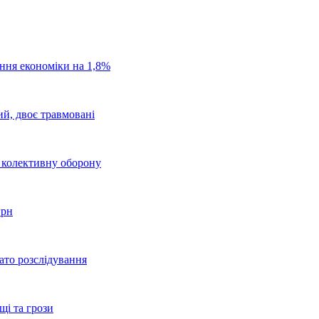
ання економіки на 1,8%
ий, двоє травмовані
о колективну оборону
грн
ато розслідування
щі та грози