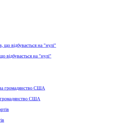
о відбувається на "нулі"
а громадянство США
ів