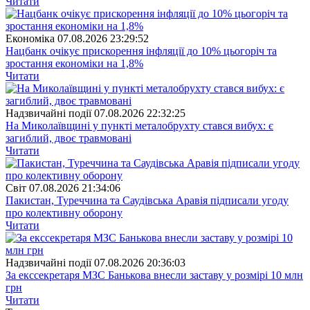
Читати
Економіка
07.08.2026 23:29:52
Нацбанк очікує прискорення інфляції до 10% цьогоріч та
зростання економіки на 1,8%
Читати
Надзвичайні події
07.08.2026 22:32:25
На Миколаївщині у пункті металобрухту стався вибух: є
загиблий, двоє травмовані
Читати
Свiт
07.08.2026 21:34:06
Пакистан, Туреччина та Саудівська Аравія підписали угоду
про колективну оборону
Читати
Надзвичайні події
07.08.2026 20:36:03
За екссекретаря МЗС Банькова внесли заставу у розмірі 10 млн
грн
Читати