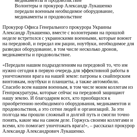
Волонтеры и прокурор Александр Лукашенко
передали военным необходимое оборудование,
медикаменты и продовольствие
Прокурор Офиса Генерального прокурора Украины
Александр Лукашенко, вместе с волонтерами на прошлой
неделе встретился с украинскими военными, которые воюют
на передовой, и передал им рации, ноутбуки, необходимое для
разведки оборудование, в том числе несколько дронов,
медикаменты и продовольствие.
«Передали нашим подразделениям на передовой то, что им
нужно сегодня в первую очередь для эффективной работы в
уничтожении врага на нашей земле: патроны к снайперским
винтовкам, ноутбуки и планшеты, а также автомобили.
Спасибо всем нашим военным, в том числе моим коллегам из
Генпрокуратуры, которые сейчас на передовой защищают
нашу землю. И благодарим всех, кто приобщился к
приобретению необходимого оборудования, медикаментов и
продовольствия, а это сотни людей и организаций. За эти
полгода мы прошли сложный и долгий путь и смогли точно
понять, какие мы на самом деле. Горжусь своими коллегами и
всеми, кто помогает уничтожать врага!», – рассказал прокурор
Александр Александрович Лукашенко.