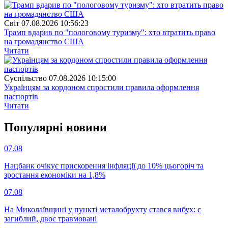
Свiт
07.08.2026 10:56:23
Трамп вдарив по "пологовому туризму": хто втратить право
на громадянство США
Читати
Суспiльство
07.08.2026 10:15:00
Українцям за кордоном спростили правила оформлення
паспортів
Читати
Популярнi новини
07.08
Нацбанк очікує прискорення інфляції до 10% цьогоріч та
зростання економіки на 1,8%
07.08
На Миколаївщині у пункті металобрухту стався вибух: є
загиблий, двоє травмовані