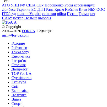
Теги
АТО
УПЦ
РФ
США
СБУ
Порошенко
Росія
коронавирус
Донбасс
Украина
ЕС
ДТП
Рада
Крым
Кабмин
Киев
НБУ
ООС
ГПУ
суд
війна в Україні
санкции
війна
Путин
Трамп
газ
НАБУ
пожар
Польша
выборы
© Copyright
2001—2026
FORUA
. Редакція:
mail@for-ua.com
Головне
Рейтинги
Точка зору
Енергетика
Інтерв’ю
Столиця
Дайджест
TOP For UA
Суспiльство
Культура
Світ
Економіка
Політика
Війна
Спорт