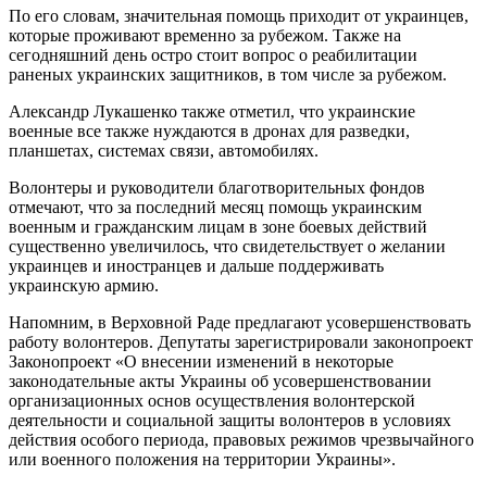
По его словам, значительная помощь приходит от украинцев,
которые проживают временно за рубежом. Также на
сегодняшний день остро стоит вопрос о реабилитации
раненых украинских защитников, в том числе за рубежом.
Александр Лукашенко также отметил, что украинские
военные все также нуждаются в дронах для разведки,
планшетах, системах связи, автомобилях.
Волонтеры и руководители благотворительных фондов
отмечают, что за последний месяц помощь украинским
военным и гражданским лицам в зоне боевых действий
существенно увеличилось, что свидетельствует о желании
украинцев и иностранцев и дальше поддерживать
украинскую армию.
Напомним, в Верховной Раде предлагают усовершенствовать
работу волонтеров. Депутаты зарегистрировали законопроект
Законопроект «О внесении изменений в некоторые
законодательные акты Украины об усовершенствовании
организационных основ осуществления волонтерской
деятельности и социальной защиты волонтеров в условиях
действия особого периода, правовых режимов чрезвычайного
или военного положения на территории Украины».