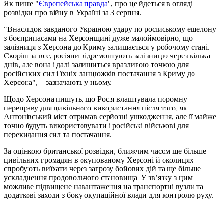
Як пише "
Європейська правда
", про це йдеться в огляді
розвідки про війну в Україні за 3 серпня.
"Внаслідок завданого Україною удару по російському ешелону
з боєприпасами на Херсонщині дуже малоймовірно, що
залізниця з Херсона до Криму залишається у робочому стані.
Скоріш за все, росіяни відремонтують залізницю через кілька
днів, але вона і далі залишиться вразливою точкою для
російських сил і їхніх ланцюжків постачання з Криму до
Херсона", – зазначають у ньому.
Щодо Херсона пишуть, що Росія влаштувала поромну
переправу для цивільного використання після того, як
Антонівський міст отримав серйозні ушкодження, але її майже
точно будуть використовувати і російські військові для
перекидання сил та постачання.
За оцінкою британської розвідки, ближчим часом ще більше
цивільних громадян в окупованому Херсоні й околицях
спробують виїхати через загрозу бойових дій та ще більше
ускладнення продовольчого становища. У зв’язку з цим
можливе підвищене навантаження на транспортні вузли та
додаткові заходи з боку окупаційної влади для контролю руху.