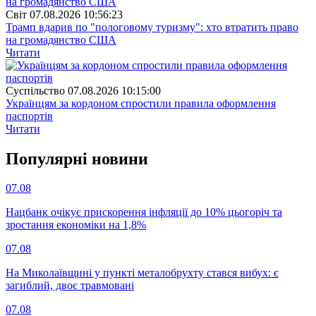
Свiт
07.08.2026 10:56:23
Трамп вдарив по "пологовому туризму": хто втратить право
на громадянство США
Читати
Суспiльство
07.08.2026 10:15:00
Українцям за кордоном спростили правила оформлення
паспортів
Читати
Популярнi новини
07.08
Нацбанк очікує прискорення інфляції до 10% цьогоріч та
зростання економіки на 1,8%
07.08
На Миколаївщині у пункті металобрухту стався вибух: є
загиблий, двоє травмовані
07.08