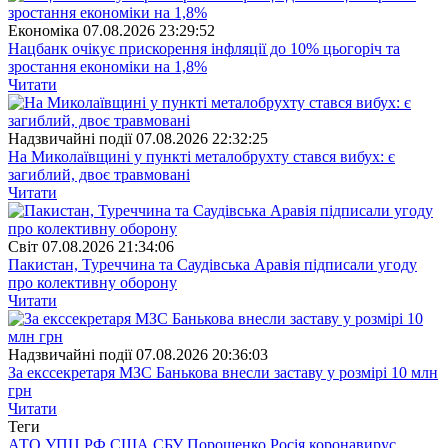
Економіка
07.08.2026 23:29:52
Нацбанк очікує прискорення інфляції до 10% цьогоріч та
зростання економіки на 1,8%
Читати
Надзвичайні події
07.08.2026 22:32:25
На Миколаївщині у пункті металобрухту стався вибух: є
загиблий, двоє травмовані
Читати
Свiт
07.08.2026 21:34:06
Пакистан, Туреччина та Саудівська Аравія підписали угоду
про колективну оборону
Читати
Надзвичайні події
07.08.2026 20:36:03
За екссекретаря МЗС Банькова внесли заставу у розмірі 10 млн
грн
Читати
Теги
АТО
УПЦ
РФ
США
СБУ
Порошенко
Росія
коронавирус