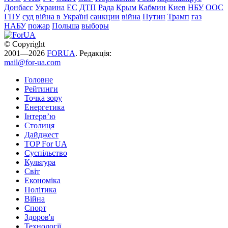
Донбасс
Украина
ЕС
ДТП
Рада
Крым
Кабмин
Киев
НБУ
ООС
ГПУ
суд
війна в Україні
санкции
війна
Путин
Трамп
газ
НАБУ
пожар
Польша
выборы
© Copyright
2001—2026
FORUA
. Редакція:
mail@for-ua.com
Головне
Рейтинги
Точка зору
Енергетика
Інтерв’ю
Столиця
Дайджест
TOP For UA
Суспiльство
Культура
Світ
Економіка
Політика
Війна
Спорт
Здоров'я
Технології