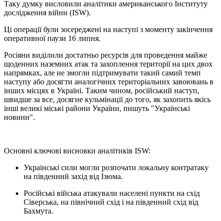
Таку думку висловили аналітики американського Інституту
дослідження війни (ISW).
Ці операції були зосереджені на наступі з моменту закінчення
оперативної паузи 16 липня.
Росіяни виділили достатньо ресурсів для проведення майже
щоденних наземних атак та захоплення території на цих двох
напрямках, але не змогли підтримувати такий самий темп
наступу або досягти аналогічних територіальних завоювань в
інших місцях в Україні. Таким чином, російський наступ,
швидше за все, досягне кульмінації до того, як захопить якісь
інші великі міські райони України, пишуть "Українські
новини".
Основні ключові висновки аналітиків ISW:
Українські сили могли розпочати локальну контратаку
на південний захід від Ізюма.
Російські війська атакували населені пункти на схід
Сіверська, на північний схід і на південний схід від
Бахмута.