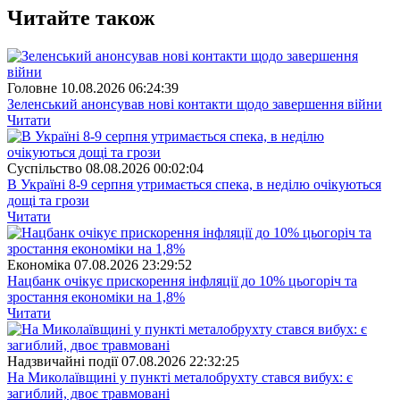
Читайте також
Головне
10.08.2026 06:24:39
Зеленський анонсував нові контакти щодо завершення війни
Читати
Суспiльство
08.08.2026 00:02:04
В Україні 8-9 серпня утримається спека, в неділю очікуються
дощі та грози
Читати
Економіка
07.08.2026 23:29:52
Нацбанк очікує прискорення інфляції до 10% цьогоріч та
зростання економіки на 1,8%
Читати
Надзвичайні події
07.08.2026 22:32:25
На Миколаївщині у пункті металобрухту стався вибух: є
загиблий, двоє травмовані