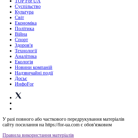
TOP For UA
Суспiльство
Культура
Світ
Економіка
Політика
Війна
Спорт
Здоров'я
Технології
Аналітика
Екологія
Новини компаній
Надзвичайні події
Досьє
ИнфоFor
У разі повного або часткового передрукування матеріалів
сайту посилання на https://for-ua.com є обов'язковим
Правила використання матеріалів