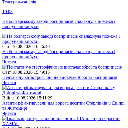
Телеграм-каналів
10.08
На болгарському заводі боєприпасів спалахнула пожежа і
пролунали вибухи
Свiт
10.08.2026 16:26:40
На болгарському заводі боєприпасів спалахнула пожежа і
пролунали вибухи
Читати
Свiт
10.08.2026 15:49:15
Пентагону катастрофічно не вистачає зброї та боєприпасів
Читати
Війна
10.08.2026 15:11:29
Агенти рф активували для ворога десятки Старлінків у Дніпрі
та Житомирі
Читати