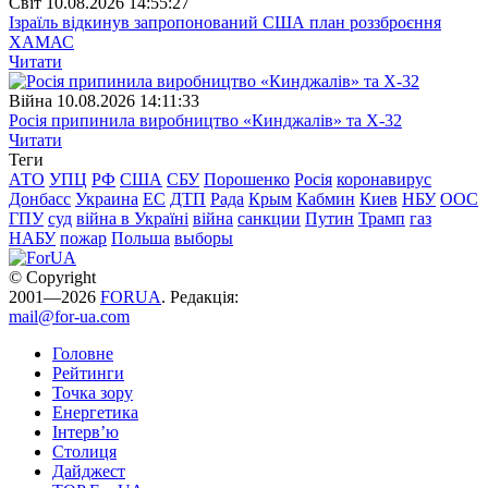
Свiт
10.08.2026 14:55:27
Ізраїль відкинув запропонований США план роззброєння
ХАМАС
Читати
Війна
10.08.2026 14:11:33
Росія припинила виробництво «Кинджалів» та Х-32
Читати
Теги
АТО
УПЦ
РФ
США
СБУ
Порошенко
Росія
коронавирус
Донбасс
Украина
ЕС
ДТП
Рада
Крым
Кабмин
Киев
НБУ
ООС
ГПУ
суд
війна в Україні
війна
санкции
Путин
Трамп
газ
НАБУ
пожар
Польша
выборы
© Copyright
2001—2026
FORUA
. Редакція:
mail@for-ua.com
Головне
Рейтинги
Точка зору
Енергетика
Інтерв’ю
Столиця
Дайджест