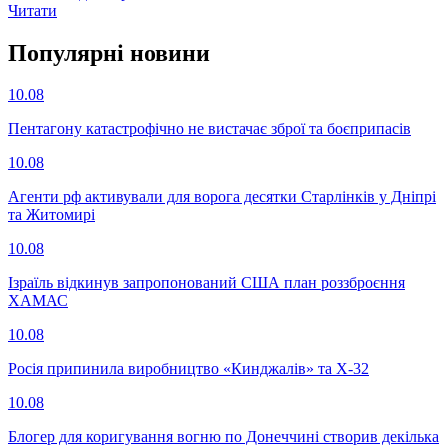
Читати
Популярнi новини
10.08
Пентагону катастрофічно не вистачає зброї та боєприпасів
10.08
Агенти рф активували для ворога десятки Старлінків у Дніпрі
та Житомирі
10.08
Ізраїль відкинув запропонований США план роззброєння
ХАМАС
10.08
Росія припинила виробництво «Кинджалів» та Х-32
10.08
Блогер для коригування вогню по Донеччині створив декілька