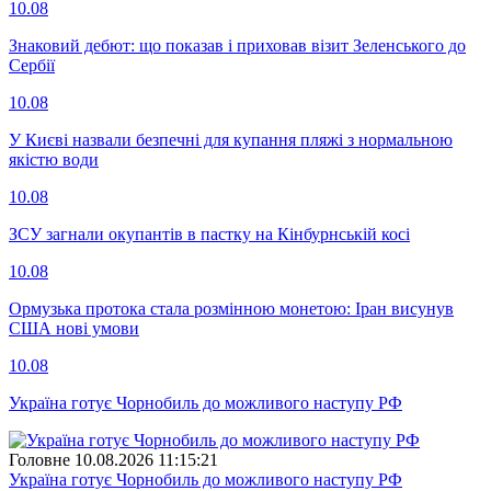
10.08
Знаковий дебют: що показав і приховав візит Зеленського до
Сербії
10.08
У Києві назвали безпечні для купання пляжі з нормальною
якістю води
10.08
ЗСУ загнали окупантів в пастку на Кінбурнській косі
10.08
Ормузька протока стала розмінною монетою: Іран висунув
США нові умови
10.08
Україна готує Чорнобиль до можливого наступу РФ
Головне
10.08.2026 11:15:21
Україна готує Чорнобиль до можливого наступу РФ