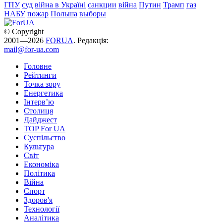
ГПУ
суд
війна в Україні
санкции
війна
Путин
Трамп
газ
НАБУ
пожар
Польша
выборы
© Copyright
2001—2026
FORUA
. Редакція:
mail@for-ua.com
Головне
Рейтинги
Точка зору
Енергетика
Інтерв’ю
Столиця
Дайджест
TOP For UA
Суспiльство
Культура
Світ
Економіка
Політика
Війна
Спорт
Здоров'я
Технології
Аналітика