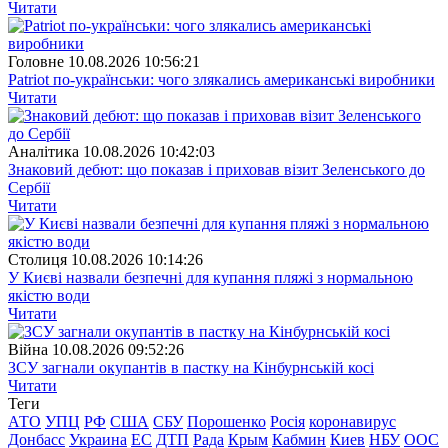
Читати
Головне
10.08.2026 10:56:21
Patriot по-українськи: чого злякались американські виробники
Читати
Аналітика
10.08.2026 10:42:03
Знаковий дебют: що показав і приховав візит Зеленського до
Сербії
Читати
Столиця
10.08.2026 10:14:26
У Києві назвали безпечні для купання пляжі з нормальною
якістю води
Читати
Війна
10.08.2026 09:52:26
ЗСУ загнали окупантів в пастку на Кінбурнській косі
Читати
Теги
АТО
УПЦ
РФ
США
СБУ
Порошенко
Росія
коронавирус
Донбасс
Украина
ЕС
ДТП
Рада
Крым
Кабмин
Киев
НБУ
ООС