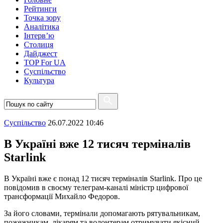
Рейтинги
Точка зору
Аналітика
Інтерв’ю
Столиця
Дайджест
TOP For UA
Суспiльство
Культура
Суспiльство
26.07.2022 10:46
В Україні вже 12 тисяч терміналів
Starlink
В Україні вже є понад 12 тисяч терміналів Starlink. Про це
повідомив в своєму телеграм-каналі міністр цифрової
трансформації Михайло Федоров.
За його словами, термінали допомагають рятувальникам,
пожежникам, лікарям та волонтерам отримувати якісний