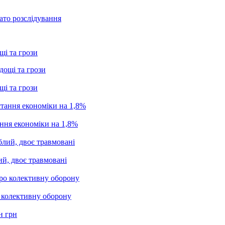
ато розслідування
щі та грози
щі та грози
ання економіки на 1,8%
ий, двоє травмовані
о колективну оборону