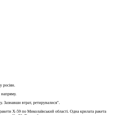
у росіян.
о напряму.
у. Зазнавши втрат, ретирувалися".
ракети Х-59 по Миколаївський області. Одна крилата ракета