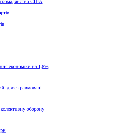
а громадянство США
ів
ання економіки на 1,8%
ий, двоє травмовані
о колективну оборону
грн