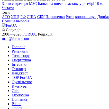
За екссекретаря МЗС Банькова внесли заставу у розмірі 10 млн 
Читати
Теги
АТО
УПЦ
РФ
США
СБУ
Порошенко
Росія
коронавирус
Донба
Польша
выборы
© Copyright
2001—2026
FORUA
. Редакція:
mail@for-ua.com
Головне
Рейтинги
Точка зору
Енергетика
Інтерв’ю
Столиця
Дайджест
TOP For UA
Суспiльство
Культура
Світ
Економіка
Політика
Війна
Спорт