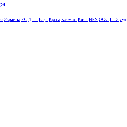
грн
сс
Украина
ЕС
ДТП
Рада
Крым
Кабмин
Киев
НБУ
ООС
ГПУ
суд