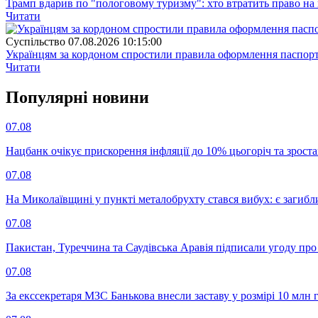
Трамп вдарив по "пологовому туризму": хто втратить право н
Читати
Суспiльство
07.08.2026 10:15:00
Українцям за кордоном спростили правила оформлення паспорт
Читати
Популярнi новини
07.08
Нацбанк очікує прискорення інфляції до 10% цьогоріч та зрост
07.08
На Миколаївщині у пункті металобрухту стався вибух: є загибл
07.08
Пакистан, Туреччина та Саудівська Аравія підписали угоду пр
07.08
За екссекретаря МЗС Банькова внесли заставу у розмірі 10 млн 