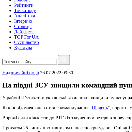
Рейтинги
Точка зору
Аналітика
Інтерв’ю
Столиця
Дайджест
TOP For UA
Суспiльство
Культура
Надзвичайні події
26.07.2022 09:30
На півдні ЗСУ знищили командний пун
У районі П’ятихатки українські захисники знищили пункт управл
Якк повідомляє оперативне командування "
Південь
", ворог на
Ворожі сили кількістю до РТГр із залученням резервів знову спр
Протягом 25 липня противником нанесено три удари. Опівдні з 