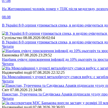
07.08
На Житомирщині чоловік помер у ТЦК після медогляду, розпоч
08.08
В Україні 8-9 серпня утримається спека, в неділю очікуються до
Суспiльство
08.08.2026 00:02:04
В Україні 8-9 серпня утримається спека, в неділю очікуються до
Читати
Економіка
07.08.2026 23:29:52
Нацбанк очікує прискорення інфляції до 10% цьогоріч та зрост
Читати
Надзвичайні події
07.08.2026 22:32:25
На Миколаївщині у пункті металобрухту стався вибух: є загибл
Читати
Свiт
07.08.2026 21:34:06
Пакистан, Туреччина та Саудівська Аравія підписали угоду пр
Читати
Надзвичайні події
07.08.2026 20:36:03