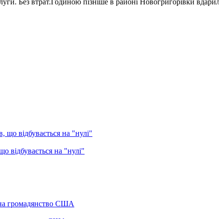
уги. Без втрат.Годиною пізніше в районі Новогригорівки вдарила
о відбувається на "нулі"