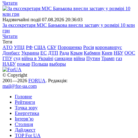
Читати
Надзвичайні події
07.08.2026 20:36:03
За екссекретаря МЗС Банькова внесли заставу у розмірі 10 млн
грн
Читати
Теги
АТО
УПЦ
РФ
США
СБУ
Порошенко
Росія
коронавирус
Донбасс
Украина
ЕС
ДТП
Рада
Крым
Кабмин
Киев
НБУ
ООС
ГПУ
суд
війна в Україні
санкции
війна
Путин
Трамп
газ
НАБУ
пожар
Польша
выборы
© Copyright
2001—2026
FORUA
. Редакція:
mail@for-ua.com
Головне
Рейтинги
Точка зору
Енергетика
Інтерв’ю
Столиця
Дайджест
TOP For UA