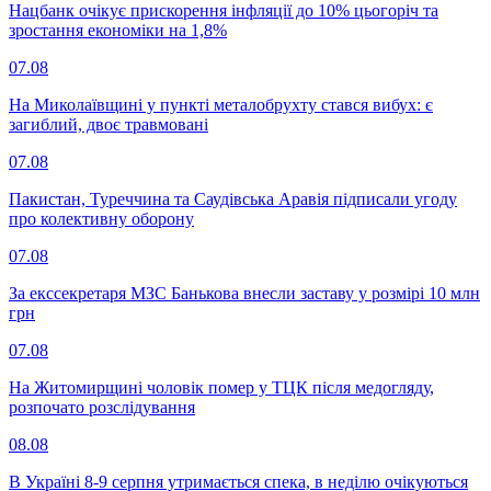
Нацбанк очікує прискорення інфляції до 10% цьогоріч та
зростання економіки на 1,8%
07.08
На Миколаївщині у пункті металобрухту стався вибух: є
загиблий, двоє травмовані
07.08
Пакистан, Туреччина та Саудівська Аравія підписали угоду
про колективну оборону
07.08
За екссекретаря МЗС Банькова внесли заставу у розмірі 10 млн
грн
07.08
На Житомирщині чоловік помер у ТЦК після медогляду,
розпочато розслідування
08.08
В Україні 8-9 серпня утримається спека, в неділю очікуються