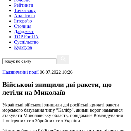
Рейтинги
Точка зору
Аналітика
Інтерв’ю
Столиця
Дайджест
TOP For UA
Суспiльство
Культура
Надзвичайні події
06.07.2022 10:26
Військові знищили дві ракети, що
летіли на Миколаїв
Українські військові знищили дві російські крилаті ракети
морського базування типу "Калібр", якими ворог намагався
атакувати Миколаївську область, повідомляє Командування
Повітряних сил Збройних сил України.
"6 липня близько 03:20 воїни зенітного ракетного підрозділу