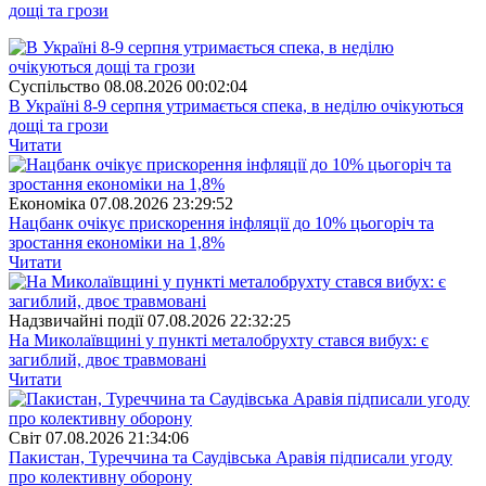
дощі та грози
Суспiльство
08.08.2026 00:02:04
В Україні 8-9 серпня утримається спека, в неділю очікуються
дощі та грози
Читати
Економіка
07.08.2026 23:29:52
Нацбанк очікує прискорення інфляції до 10% цьогоріч та
зростання економіки на 1,8%
Читати
Надзвичайні події
07.08.2026 22:32:25
На Миколаївщині у пункті металобрухту стався вибух: є
загиблий, двоє травмовані
Читати
Свiт
07.08.2026 21:34:06
Пакистан, Туреччина та Саудівська Аравія підписали угоду
про колективну оборону