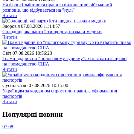
На фронті змінилися правила виживання: військовий
розповів, що відбувається на "нулі"
Читати
Здоров'я
07.08.2026 11:14:57
Солодощі, які варто їсти щодня, назвали медики
Читати
Свiт
07.08.2026 10:56:23
Трамп вдарив по "пологовому туризму": хто втратить право
на громадянство США
Читати
Суспiльство
07.08.2026 10:15:00
Українцям за кордоном спростили правила оформлення
паспортів
Читати
Популярнi новини
07.08