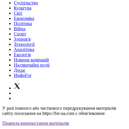
Суспiльство
Культура
Світ
Економіка
Політика
Війна
Спорт
Здоров'я
Технології
Аналітика
Екологія
Новини компаній
Надзвичайні події
Досьє
ИнфоFor
У разі повного або часткового передрукування матеріалів
сайту посилання на https://for-ua.com є обов'язковим
Правила використання матеріалів