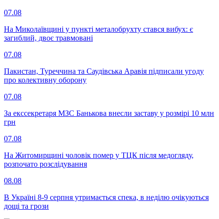
07.08
На Миколаївщині у пункті металобрухту стався вибух: є
загиблий, двоє травмовані
07.08
Пакистан, Туреччина та Саудівська Аравія підписали угоду
про колективну оборону
07.08
За екссекретаря МЗС Банькова внесли заставу у розмірі 10 млн
грн
07.08
На Житомирщині чоловік помер у ТЦК після медогляду,
розпочато розслідування
08.08
В Україні 8-9 серпня утримається спека, в неділю очікуються
дощі та грози