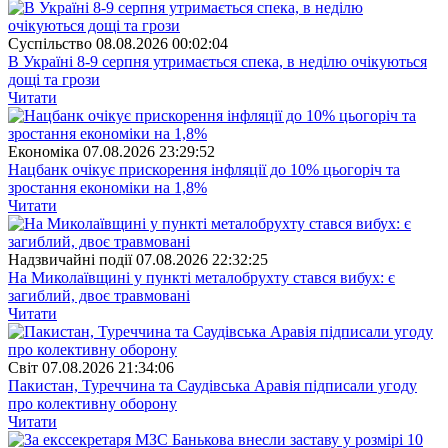
Суспiльство
08.08.2026 00:02:04
В Україні 8-9 серпня утримається спека, в неділю очікуються
дощі та грози
Читати
Економіка
07.08.2026 23:29:52
Нацбанк очікує прискорення інфляції до 10% цьогоріч та
зростання економіки на 1,8%
Читати
Надзвичайні події
07.08.2026 22:32:25
На Миколаївщині у пункті металобрухту стався вибух: є
загиблий, двоє травмовані
Читати
Свiт
07.08.2026 21:34:06
Пакистан, Туреччина та Саудівська Аравія підписали угоду
про колективну оборону
Читати