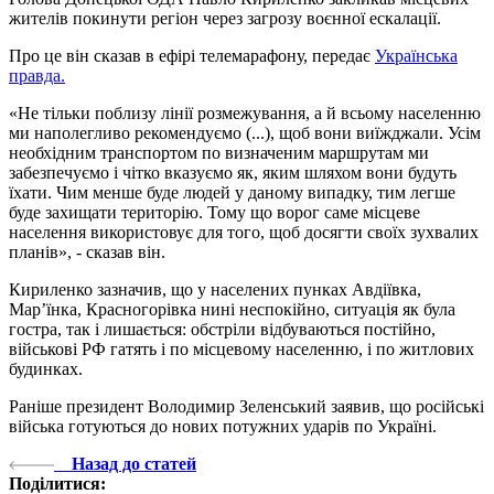
жителів покинути регіон через загрозу воєнної ескалації.
Про це він сказав в ефірі телемарафону, передає
Українська
правда.
«Не тільки поблизу лінії розмежування, а й всьому населенню
ми наполегливо рекомендуємо (...), щоб вони виїжджали. Усім
необхідним транспортом по визначеним маршрутам ми
забезпечуємо і чітко вказуємо як, яким шляхом вони будуть
їхати. Чим менше буде людей у даному випадку, тим легше
буде захищати територію. Тому що ворог саме місцеве
населення використовує для того, щоб досягти своїх зухвалих
планів», - сказав він.
Кириленко зазначив, що у населених пунках Авдіївка,
Мар’їнка, Красногорівка нині неспокійно, ситуація як була
гостра, так і лишається: обстріли відбуваються постійно,
військові РФ гатять і по місцевому населенню, і по житлових
будинках.
Раніше президент Володимир Зеленський заявив, що російські
війська готуються до нових потужних ударів по Україні.
Назад до статей
Поділитися: