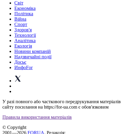
Світ
Економіка
Політика
Війна
Спорт
Здоров'я
Технології
Аналітика
Екологія
Новини компаній
Надзвичайні події
Досьє
ИнфоFor
У разі повного або часткового передрукування матеріалів
сайту посилання на https://for-ua.com є обов'язковим
Правила використання матеріалів
© Copyright
2001—2026
FORUA
. Редакція: