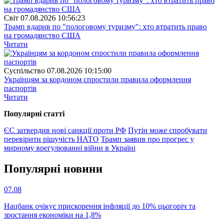
Свiт
07.08.2026 10:56:23
Трамп вдарив по "пологовому туризму": хто втратить право
на громадянство США
Читати
Суспiльство
07.08.2026 10:15:00
Українцям за кордоном спростили правила оформлення
паспортів
Читати
Популярнi статтi
ЄС затвердив нові санкції проти РФ
Путін може спробувати
перевірити рішучість НАТО
Трамп заявив про прогрес у
мирному врегулюванні війни в Україні
Популярнi новини
07.08
Нацбанк очікує прискорення інфляції до 10% цьогоріч та
зростання економіки на 1,8%