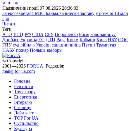
Надзвичайні події
07.08.2026 20:36:03
За екссекретаря МЗС Банькова внесли заставу у розмірі 10 млн
грн
Читати
Теги
АТО
УПЦ
РФ
США
СБУ
Порошенко
Росія
коронавирус
Донбасс
Украина
ЕС
ДТП
Рада
Крым
Кабмин
Киев
НБУ
ООС
ГПУ
суд
війна в Україні
санкции
війна
Путин
Трамп
газ
НАБУ
пожар
Польша
выборы
© Copyright
2001—2026
FORUA
. Редакція:
mail@for-ua.com
Головне
Рейтинги
Точка зору
Енергетика
Інтерв’ю
Столиця
Дайджест
TOP For UA
Суспiльство
Культура