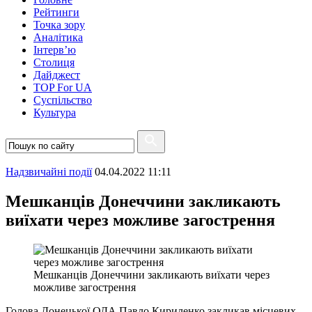
Рейтинги
Точка зору
Аналітика
Інтерв’ю
Столиця
Дайджест
TOP For UA
Суспiльство
Культура
Надзвичайні події
04.04.2022 11:11
Мешканців Донеччини закликають
виїхати через можливе загострення
Мешканців Донеччини закликають виїхати через
можливе загострення
Голова Донецької ОДА Павло Кириленко закликав місцевих