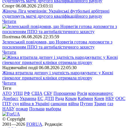
Спорт
06.08.2026 23:03:11
Жіноча Ліга чемпіонів: Українські футбольні арбітрині
судитимуть матчі другого кваліфікаційного раунду
Читати
Полiтика
06.08.2026 22:35:59
Зеленський повідомив, що Норвегія готова допомогти з
посиленням ППО та антибалістичного захисту
Читати
Надзвичайні події
06.08.2026 22:05:30
Жінка втратила дитину і здатність народжувати: у Києві
гінеколог приватної клініки отримала підозру
Читати
Теги
АТО
УПЦ
РФ
США
СБУ
Порошенко
Росія
коронавирус
Донбасс
Украина
ЕС
ДТП
Рада
Крым
Кабмин
Киев
НБУ
ООС
ГПУ
суд
війна в Україні
санкции
війна
Путин
Трамп
газ
НАБУ
пожар
Польша
выборы
© Copyright
2001—2026
FORUA
. Редакція: