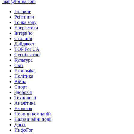
mail@for-ua.com
Головне
Рейтинги
Точка зору
Енергетика
Інтерв’ю
Столиця
Дайджест
TOP For UA
Суспiльство
Культура
Світ
Економіка
Політика
Війна
Спорт
Здоров'я
Технології
Аналітика
Екологія
Новини компаній
Надзвичайні події
Досьє
ИнфоFor