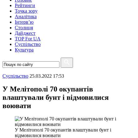
Рейтинги
Точка зору
Аналітика
Інтерв’ю
Столиця
Дайджест
TOP For UA
Суспiльство
Культура
Суспiльство
25.03.2022 17:53
У Мелітополі 70 окупантів
влаштували бунт і відмовилися
воювати
У Мелітополі 70 окупантів влаштували бунт і
відмовилися воювати