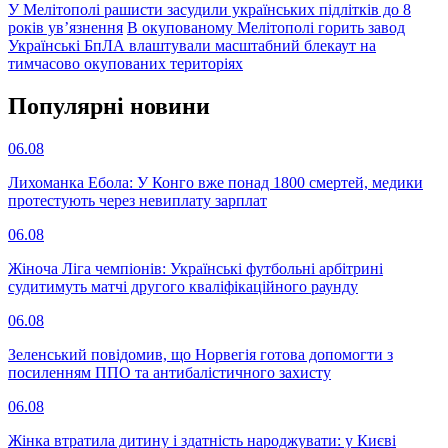
У Мелітополі рашисти засудили українських підлітків до 8
років ув’язнення
В окупованому Мелітополі горить завод
Українські БпЛА влаштували масштабний блекаут на
тимчасово окупованих територіях
Популярнi новини
06.08
Лихоманка Ебола: У Конго вже понад 1800 смертей, медики
протестують через невиплату зарплат
06.08
Жіноча Ліга чемпіонів: Українські футбольні арбітрині
судитимуть матчі другого кваліфікаційного раунду
06.08
Зеленський повідомив, що Норвегія готова допомогти з
посиленням ППО та антибалістичного захисту
06.08
Жінка втратила дитину і здатність народжувати: у Києві