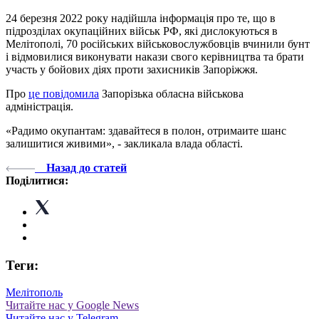
24 березня 2022 року надійшла інформація про те, що в
підрозділах окупаційних військ РФ, які дислокуються в
Мелітополі, 70 російських військовослужбовців вчинили бунт
і відмовилися виконувати накази свого керівництва та брати
участь у бойових діях проти захисників Запоріжжя.
Про
це повідомила
Запорізька обласна військова
адміністрація.
«Радимо окупантам: здавай‌теся в полон, отримаи‌те шанс
залишитися живими», - закликала влада області.
Назад до статей
Поділитися:
Теги:
Мелітополь
Читайте нас у Google News
Читайте нас у Telegram