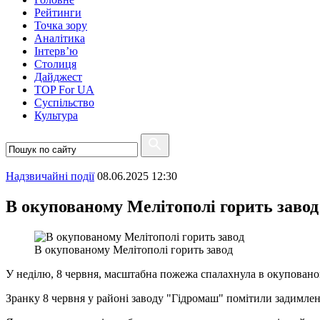
Рейтинги
Точка зору
Аналітика
Інтерв’ю
Столиця
Дайджест
TOP For UA
Суспiльство
Культура
Надзвичайні події
08.06.2025 12:30
В окупованому Мелітополі горить завод
В окупованому Мелітополі горить завод
У неділю, 8 червня, масштабна пожежа спалахнула в окуповано
Зранку 8 червня у районі заводу "Гідромаш" помітили задимлен