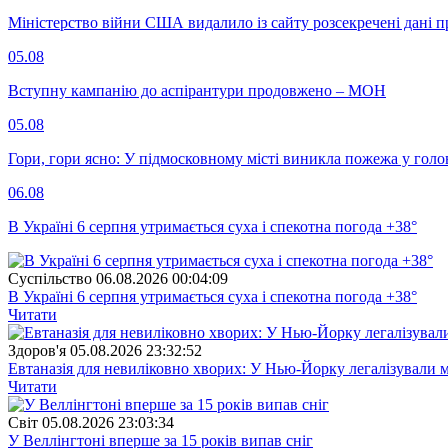
Міністерство війни США видалило із сайту розсекречені дані пр
05.08
Вступну кампанію до аспірантури продовжено – МОН
05.08
Гори, гори ясно: У підмосковному місті виникла пожежа у голо
06.08
В Україні 6 серпня утримається суха і спекотна погода +38°
Суспiльство
06.08.2026 00:04:09
В Україні 6 серпня утримається суха і спекотна погода +38°
Читати
Здоров'я
05.08.2026 23:32:52
Евтаназія для невиліковно хворих: У Нью-Йорку легалізували 
Читати
Свiт
05.08.2026 23:03:34
У Веллінгтоні вперше за 15 років випав сніг