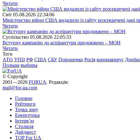
Читати
Свiт
05.08.2026 22:34:06
Міністерство війни США видалило із сайту розсекречені дані пр
Читати
Суспiльство
05.08.2026 22:05:33
Вступну кампанію до аспірантури продовжено – МОН
Читати
Теги
АТО
УПЦ
РФ
США
СБУ
Порошенко
Росія
коронавирус
Донба
Польша
выборы
© Copyright
2001—2026
FORUA
. Редакція:
mail@for-ua.com
Головне
Рейтинги
Точка зору
Енергетика
Інтерв’ю
Столиця
Дайджест
TOP For UA