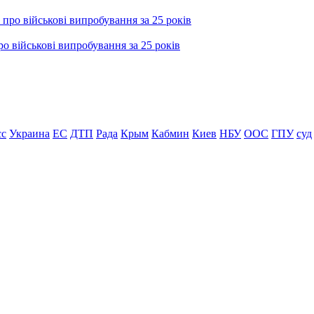
о військові випробування за 25 років
сс
Украина
ЕС
ДТП
Рада
Крым
Кабмин
Киев
НБУ
ООС
ГПУ
суд