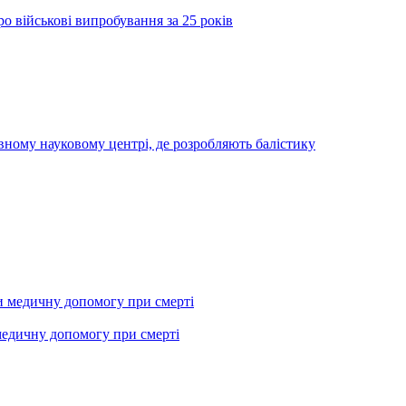
о військові випробування за 25 років
вному науковому центрі, де розробляють балістику
медичну допомогу при смерті