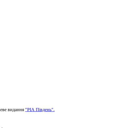
цеве видання
"РІА Південь".