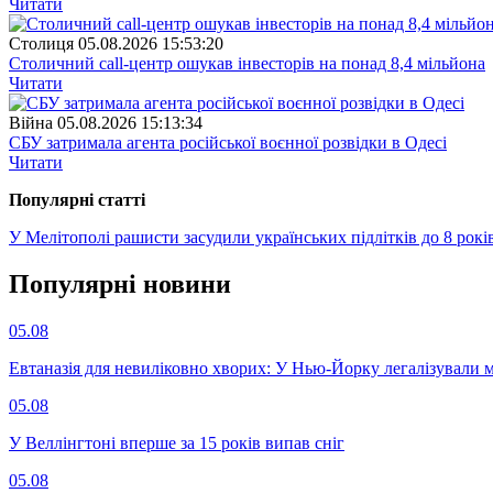
Читати
Столиця
05.08.2026 15:53:20
Столичний call-центр ошукав інвесторів на понад 8,4 мільйона
Читати
Війна
05.08.2026 15:13:34
СБУ затримала агента російської воєнної розвідки в Одесі
Читати
Популярнi статтi
У Мелітополі рашисти засудили українських підлітків до 8 рокі
Популярнi новини
05.08
Евтаназія для невиліковно хворих: У Нью-Йорку легалізували 
05.08
У Веллінгтоні вперше за 15 років випав сніг
05.08