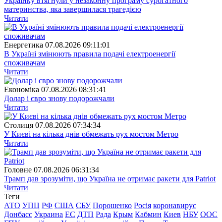
Українку втягнули у незаконну програму сурогатного
материнства, яка завершилася трагедією
Читати
Енергетика
07.08.2026 09:11:01
В Україні змінюють правила подачі електроенергії
споживачам
Читати
Економіка
07.08.2026 08:31:41
Долар і євро знову подорожчали
Читати
Столиця
07.08.2026 07:34:34
У Києві на кілька днів обмежать рух мостом Метро
Читати
Головне
07.08.2026 06:31:34
Трамп дав зрозуміти, що Україна не отримає ракети для Patriot
Читати
Теги
АТО
УПЦ
РФ
США
СБУ
Порошенко
Росія
коронавирус
Донбасс
Украина
ЕС
ДТП
Рада
Крым
Кабмин
Киев
НБУ
ООС