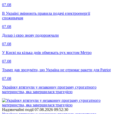
07.08
В Україні змінюють правила подачі електроенергії
споживачам
07.08
Долар і євро знову подорожчали
07.08
У Києві на кілька днів обмежать рух мостом Метро
07.08
Трамп дав зрозуміти, що Україна не отримає ракети для Patriot
07.08
Українку втягнули у незаконну програму сурогатного
материнства, яка завершилася трагедією
Надзвичайні події
07.08.2026 09:52:30