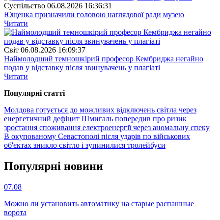
Суспiльство
06.08.2026 16:36:31
Ющенка призначили головою наглядової ради музею
Читати
Свiт
06.08.2026 16:09:37
Наймолодший темношкірий професор Кембриджа негайно
подав у відставку після звинувачень у плагіаті
Читати
Популярнi статтi
Молдова готується до можливих відключень світла через
енергетичний дефіцит
Шмигаль попередив про ризик
зростання споживання електроенергії через аномальну спеку
В окупованому Севастополі після ударів по військових
об'єктах зникло світло і зупинилися тролейбуси
Популярнi новини
07.08
Можно ли установить автоматику на старые распашные
ворота