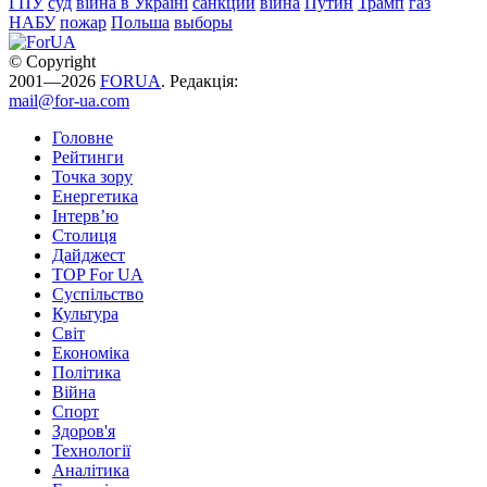
ГПУ
суд
війна в Україні
санкции
війна
Путин
Трамп
газ
НАБУ
пожар
Польша
выборы
© Copyright
2001—2026
FORUA
. Редакція:
mail@for-ua.com
Головне
Рейтинги
Точка зору
Енергетика
Інтерв’ю
Столиця
Дайджест
TOP For UA
Суспiльство
Культура
Світ
Економіка
Політика
Війна
Спорт
Здоров'я
Технології
Аналітика