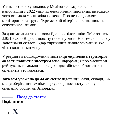
У тимчасово окупованому Мелітополі зафіксовано
найбільший з 2022 удар по електричній підстанції, внаслідок
чого виникла масштабна пожежа. Про це повідомляє
моніторингова група "Кримський вітер" із посиланням на
супутникові знімки.
За даними аналітиків, мова йде про підстанцію "Молочанськ"
330/150/35 кВ, розташовану поблизу міста Новомолочанськ у
Запорізькій області. Удар спричинив значне займання, яке
чітко видно з космосу.
У результаті пошкодження підстанції
окупована територія
області повністю знеструмлена
. Інформація про масштаби
руйнувань та можливі наслідки для військової логістики
окупантів уточнюється.
Загалом уражено до 44 об'єктів
: підстанції, бази, склади, БК,
місця зберігання техніки, що ускладнює наступальну
операцію росіян на Запоріжжі.
Назад до статей
Поділитися: