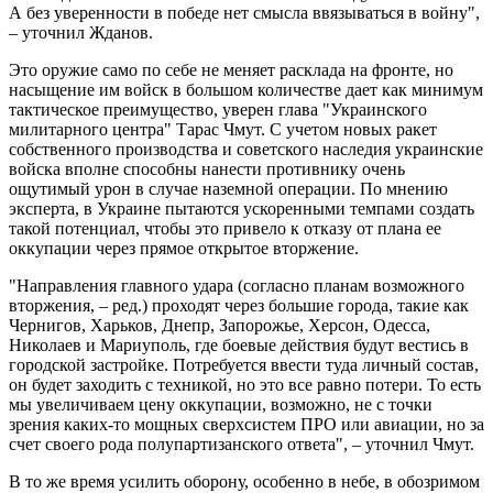
А без уверенности в победе нет смысла ввязываться в войну",
– уточнил Жданов.
Это оружие само по себе не меняет расклада на фронте, но
насыщение им войск в большом количестве дает как минимум
тактическое преимущество, уверен глава "Украинского
милитарного центра" Тарас Чмут. С учетом новых ракет
собственного производства и советского наследия украинские
войска вполне способны нанести противнику очень
ощутимый урон в случае наземной операции. По мнению
эксперта, в Украине пытаются ускоренными темпами создать
такой потенциал, чтобы это привело к отказу от плана ее
оккупации через прямое открытое вторжение.
"Направления главного удара (согласно планам возможного
вторжения, – ред.) проходят через большие города, такие как
Чернигов, Харьков, Днепр, Запорожье, Херсон, Одесса,
Николаев и Мариуполь, где боевые действия будут вестись в
городской застройке. Потребуется ввести туда личный состав,
он будет заходить с техникой, но это все равно потери. То есть
мы увеличиваем цену оккупации, возможно, не с точки
зрения каких-то мощных сверхсистем ПРО или авиации, но за
счет своего рода полупартизанского ответа", – уточнил Чмут.
В то же время усилить оборону, особенно в небе, в обозримом