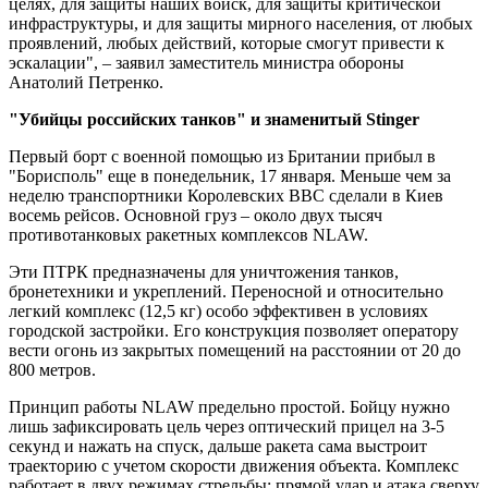
целях, для защиты наших войск, для защиты критической
инфраструктуры, и для защиты мирного населения, от любых
проявлений, любых действий, которые смогут привести к
эскалации", – заявил заместитель министра обороны
Анатолий Петренко.
"Убийцы российских танков" и знаменитый Stinger
Первый борт с военной помощью из Британии прибыл в
"Борисполь" еще в понедельник, 17 января. Меньше чем за
неделю транспортники Королевских ВВС сделали в Киев
восемь рейсов. Основной груз – около двух тысяч
противотанковых ракетных комплексов NLAW.
Эти ПТРК предназначены для уничтожения танков,
бронетехники и укреплений. Переносной и относительно
легкий комплекс (12,5 кг) особо эффективен в условиях
городской застройки. Его конструкция позволяет оператору
вести огонь из закрытых помещений на расстоянии от 20 до
800 метров.
Принцип работы NLAW предельно простой. Бойцу нужно
лишь зафиксировать цель через оптический прицел на 3-5
секунд и нажать на спуск, дальше ракета сама выстроит
траекторию с учетом скорости движения объекта. Комплекс
работает в двух режимах стрельбы: прямой удар и атака сверху