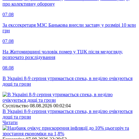
про колективну оборону
07.08
За екссекретаря МЗС Банькова внесли заставу у розмірі 10 млн
грн
07.08
На Житомирщині чоловік помер у ТЦК після медогляду,
розпочато розслідування
08.08
В Україні 8-9 серпня утримається спека, в неділю очікуються
дощі та грози
Суспiльство
08.08.2026 00:02:04
В Україні 8-9 серпня утримається спека, в неділю очікуються
дощі та грози
Читати