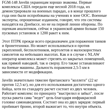
FGM-148 Javelin украинцам хорошо знакомы. Первые
комплексы США передали еще весной 2018 года, их
демонстрировали на военных парадах, а в конце прошлого
года они были испробованы на учениях в зоне ООС. Военные
эксперты, опрошенные изданием, говорят, что эти системы
находятся на Донбассе, но не на первой линии обороны. По
оценкам аналитиков, сейчас в украинской армии больше 150
пусковых установок и 1200 ракет к ним.
Этот ПТРК прежде всего предназначен для поражения танков
и бронетехники. Но может использоваться и против
укреплений, беспилотников, вертолетов и малоскоростных
самолетов на небольших высотах. Как и в случае с NLAW
оператор комплекса может стрелять из закрытых помещений,
как прямой наводкой, так и сверху. Его также устанавливают
на боевые машины. Дальность поражения 2,5-5 км в
зависимости от модификации.
Javelin значительно тяжелее британского "коллеги" (22 кг
против 12,5 кг), но для его использования достаточно одного
бойца, хотя по стандарту расчет состоит из двух человек.
Работает комплекс по принципу "выстрелил и забыл", после
пуска ракета сама "ведет" цель благодаря инфракрасной
головке самонаведения. Состоит она из двух зарядов: первый
пробивает броню, второй выжигает то, что внутри объекта.