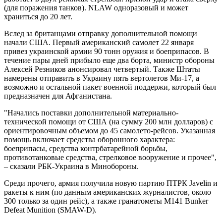
(для поражения танков). NLAW одноразовый и может
храниться до 20 лет.
Вслед за британцами отправку дополнительной помощи
начали США. Первый американский самолет 22 января
привез украинской армии 90 тонн оружия и боеприпасов. В
течение пары дней прибыло еще два борта, министр обороны
Алексей Резников анонсировал четвертый. Также Штаты
намерены отправить в Украину пять вертолетов Ми-17, а
возможно и остальной пакет военной поддержи, который был
предназначен для Афганистана.
"Начались поставки дополнительной материально-
технической помощи от США (на сумму 200 млн долларов) с
ориентировочным объемом до 45 самолето-рейсов. Указанная
помощь включает средства оборонного характера:
боеприпасы, средства контрбатарейной борьбы,
противотанковые средства, стрелковое вооружение и прочее",
– сказали РБК-Украина в Минобороны.
Среди прочего, армия получила новую партию ПТРК Javelin и
ракеты к ним (по данным американских журналистов, около
300 только за один рейс), а также гранатометы M141 Bunker
Defeat Munition (SMAW-D).