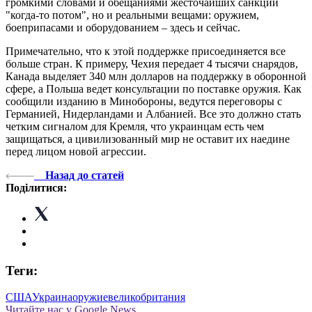
громкими словами и обещаниями жесточайших санкций
"когда-то потом", но и реальными вещами: оружием,
боеприпасами и оборудованием – здесь и сейчас.
Примечательно, что к этой поддержке присоединяется все
больше стран. К примеру, Чехия передает 4 тысячи снарядов,
Канада выделяет 340 млн долларов на поддержку в оборонной
сфере, а Польша ведет консультации по поставке оружия. Как
сообщили изданию в Минобороны, ведутся переговоры с
Германией, Нидерландами и Албанией. Все это должно стать
четким сигналом для Кремля, что украинцам есть чем
защищаться, а цивилизованный мир не оставит их наедине
перед лицом новой агрессии.
Назад до статей
Поділитися:
Теги:
США
Украина
оружие
великобритания
Читайте нас у Google News