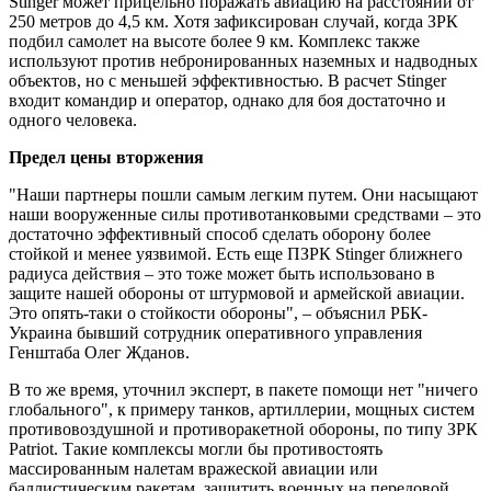
Stinger может прицельно поражать авиацию на расстоянии от
250 метров до 4,5 км. Хотя зафиксирован случай, когда ЗРК
подбил самолет на высоте более 9 км. Комплекс также
используют против небронированных наземных и надводных
объектов, но с меньшей эффективностью. В расчет Stinger
входит командир и оператор, однако для боя достаточно и
одного человека.
Предел цены вторжения
"Наши партнеры пошли самым легким путем. Они насыщают
наши вооруженные силы противотанковыми средствами – это
достаточно эффективный способ сделать оборону более
стойкой и менее уязвимой. Есть еще ПЗРК Stinger ближнего
радиуса действия – это тоже может быть использовано в
защите нашей обороны от штурмовой и армейской авиации.
Это опять-таки о стойкости обороны", – объяснил РБК-
Украина бывший сотрудник оперативного управления
Генштаба Олег Жданов.
В то же время, уточнил эксперт, в пакете помощи нет "ничего
глобального", к примеру танков, артиллерии, мощных систем
противовоздушной и противоракетной обороны, по типу ЗРК
Patriot. Такие комплексы могли бы противостоять
массированным налетам вражеской авиации или
баллистическим ракетам, защитить военных на передовой,