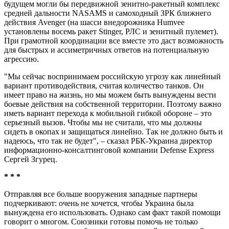
будущем могли бы передвижной зенитно-ракетный комплекс
средней дальности NASAMS и самоходный ЗРК ближнего
действия Avenger (на шасси внедорожника Humvee
установлены восемь ракет Stinger, РЛС и зенитный пулемет).
При грамотной координации все вместе это даст возможность
для быстрых и ассиметричных ответов на потенциальную
агрессию.
"Мы сейчас воспринимаем российскую угрозу как линейный
вариант противодействия, считая количество танков. Он
имеет право на жизнь, но мы можем быть вынуждены вести
боевые действия на собственной территории. Поэтому важно
иметь вариант перехода к мобильной гибкой обороне – это
серьезный вызов. Чтобы мы не считали, что мы должны
сидеть в окопах и защищаться линейно. Так не должно быть и
надеюсь, что так не будет", – сказал РБК-Украина директор
информационно-консалтинговой компании Defense Express
Сергей Згурец.
* * *
Отправляя все больше вооружения западные партнеры
подчеркивают: очень не хочется, чтобы Украина была
вынуждена его использовать. Однако сам факт такой помощи
говорит о многом. Союзники готовы помочь не только