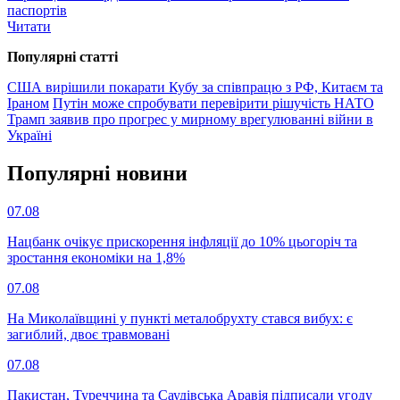
паспортів
Читати
Популярнi статтi
США вирішили покарати Кубу за співпрацю з РФ, Китаєм та
Іраном
Путін може спробувати перевірити рішучість НАТО
Трамп заявив про прогрес у мирному врегулюванні війни в
Україні
Популярнi новини
07.08
Нацбанк очікує прискорення інфляції до 10% цьогоріч та
зростання економіки на 1,8%
07.08
На Миколаївщині у пункті металобрухту стався вибух: є
загиблий, двоє травмовані
07.08
Пакистан, Туреччина та Саудівська Аравія підписали угоду