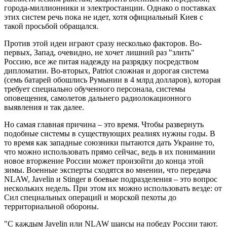
города-миллионники и электростанции. Однако о поставках
этих систем речь пока не идет, хотя официальный Киев с
такой просьбой обращался.
Против этой идеи играют сразу несколько факторов. Во-
первых, Запад, очевидно, не хочет лишний раз "злить"
Россию, все же питая надежду на разрядку посредством
дипломатии. Во-вторых, Patriot сложная и дорогая система
(семь батарей обошлись Румынии в 4 млрд долларов), которая
требует специально обученного персонала, системы
оповещения, самолетов дальнего радиолокационного
выявления и так далее.
Но самая главная причина – это время. Чтобы развернуть
подобные системы в существующих реалиях нужны годы. В
то время как западные союзники пытаются дать Украине то,
что можно использовать прямо сейчас, ведь в их понимании
новое вторжение России может произойти до конца этой
зимы. Военные эксперты сходятся во мнении, что передача
NLAW, Javelin и Stinger в боевые подразделения – это вопрос
нескольких недель. При этом их можно использовать везде: от
Сил специальных операций и морской пехоты до
территориальной обороны.
"С каждым Javelin или NLAW шансы на победу России тают.