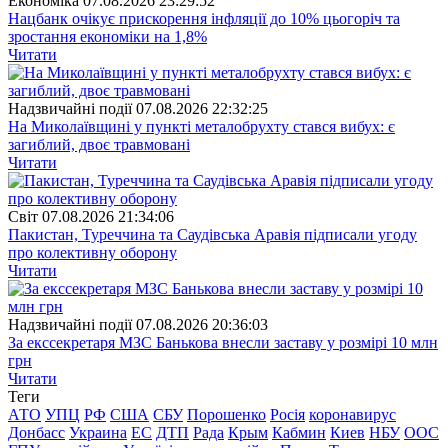
Економіка
07.08.2026 23:29:52
Нацбанк очікує прискорення інфляції до 10% цьогоріч та
зростання економіки на 1,8%
Читати
Надзвичайні події
07.08.2026 22:32:25
На Миколаївщині у пункті металобрухту стався вибух: є
загиблий, двоє травмовані
Читати
Свiт
07.08.2026 21:34:06
Пакистан, Туреччина та Саудівська Аравія підписали угоду
про колективну оборону
Читати
Надзвичайні події
07.08.2026 20:36:03
За екссекретаря МЗС Банькова внесли заставу у розмірі 10 млн
грн
Читати
Теги
АТО
УПЦ
РФ
США
СБУ
Порошенко
Росія
коронавирус
Донбасс
Украина
ЕС
ДТП
Рада
Крым
Кабмин
Киев
НБУ
ООС