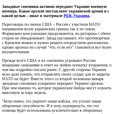
Западные союзники активно передают Украине военную
помощь. Какое оружие поставляют украинской армии и с
какой целью – ниже в материале
РБК-Украина
.
Переговоры по линии США – Россия с участием НАТО
напряжения возле украинских границ так и не сняли.
Формально консультации продолжаются, но риторика с обеих
сторон не обнадеживает. Запад настаивает, что противоречия
с Кремлем можно и нужно решить посредством дипломатии,
однако арсенал на случай "что, если нет" становится все более
внушительным.
Прежде всего США и их союзники угрожают России
мощными санкциями в ответ на любую попытку вторжения, о
чем мы подробно писали ранее. С другой стороны Украине
ясно дали понять, что отправлять своих солдат для ее защиты
НАТО не будет. Вместо этого со второй половины января
западные союзники ускоренно передают Украине оружие.
При чем именно то, которое украинские бойцы могут освоить
максимум за пару недель.
"Безусловно, это укрепит наши войска, это усилит наши
оборонные способности. И я хочу подчеркнуть, что эта
помощь будет использована исключительно в оборонных