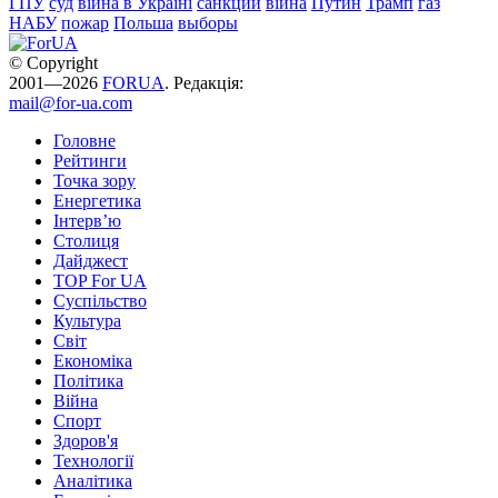
ГПУ
суд
війна в Україні
санкции
війна
Путин
Трамп
газ
НАБУ
пожар
Польша
выборы
© Copyright
2001—2026
FORUA
. Редакція:
mail@for-ua.com
Головне
Рейтинги
Точка зору
Енергетика
Інтерв’ю
Столиця
Дайджест
TOP For UA
Суспiльство
Культура
Світ
Економіка
Політика
Війна
Спорт
Здоров'я
Технології
Аналітика