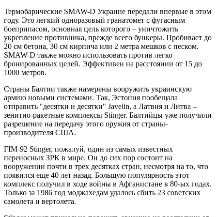
Термобарические SMAW-D Украине передали впервые в этом
году. Это легкий одноразовый гранатомет с фугасным
боеприпасом, основная цель которого – уничтожить
укрепление противника, прежде всего бункеры. Пробивает до
20 см бетона, 30 см кирпича или 2 метра мешков с песком.
SMAW-D также можно использовать против легко
бронированных целей. Эффективен на расстоянии от 15 до
1000 метров.
Страны Балтии также намерены вооружить украинскую
армию новыми системами. Так, Эстония пообещала
отправить "десятки и десятки" Javelin, а Латвия и Литва –
зенитно-ракетные комплексы Stinger. Балтийцы уже получили
разрешение на передачу этого оружия от страны-
производителя США.
FIM-92 Stinger, пожалуй, один из самых известных
переносных ЗРК в мире. Он до сих пор состоит на
вооружении почти в трех десятках стран, несмотря на то, что
появился еще 40 лет назад. Большую популярность этот
комплекс получил в ходе войны в Афганистане в 80-ых годах.
Только за 1986 год моджахедам удалось сбить 23 советских
самолета и вертолета.