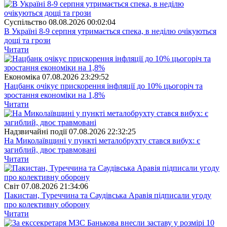
Суспiльство
08.08.2026 00:02:04
В Україні 8-9 серпня утримається спека, в неділю очікуються
дощі та грози
Читати
Економіка
07.08.2026 23:29:52
Нацбанк очікує прискорення інфляції до 10% цьогоріч та
зростання економіки на 1,8%
Читати
Надзвичайні події
07.08.2026 22:32:25
На Миколаївщині у пункті металобрухту стався вибух: є
загиблий, двоє травмовані
Читати
Свiт
07.08.2026 21:34:06
Пакистан, Туреччина та Саудівська Аравія підписали угоду
про колективну оборону
Читати