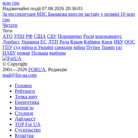
Надзвичайні події
07.08.2026 20:36:03
За екссекретаря МЗС Банькова внесли заставу у розмірі 10 млн
грн
Читати
Теги
АТО
УПЦ
РФ
США
СБУ
Порошенко
Росія
коронавирус
Донбасс
Украина
ЕС
ДТП
Рада
Крым
Кабмин
Киев
НБУ
ООС
ГПУ
суд
війна в Україні
санкции
війна
Путин
Трамп
газ
НАБУ
пожар
Польша
выборы
© Copyright
2001—2026
FORUA
. Редакція:
mail@for-ua.com
Головне
Рейтинги
Точка зору
Енергетика
Інтерв’ю
Столиця
Дайджест
TOP For UA
Суспiльство
Культура