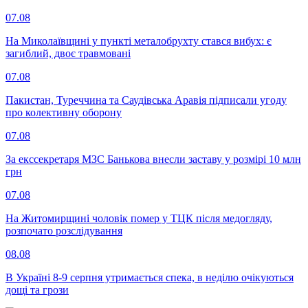
07.08
На Миколаївщині у пункті металобрухту стався вибух: є
загиблий, двоє травмовані
07.08
Пакистан, Туреччина та Саудівська Аравія підписали угоду
про колективну оборону
07.08
За екссекретаря МЗС Банькова внесли заставу у розмірі 10 млн
грн
07.08
На Житомирщині чоловік помер у ТЦК після медогляду,
розпочато розслідування
08.08
В Україні 8-9 серпня утримається спека, в неділю очікуються
дощі та грози