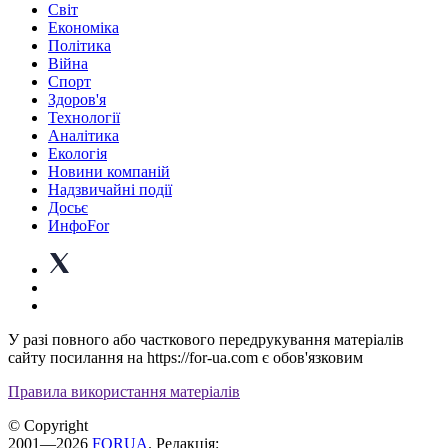
Світ
Економіка
Політика
Війна
Спорт
Здоров'я
Технології
Аналітика
Екологія
Новини компаній
Надзвичайні події
Досьє
ИнфоFor
У разі повного або часткового передрукування матеріалів
сайту посилання на https://for-ua.com є обов'язковим
Правила використання матеріалів
© Copyright
2001—2026
FORUA
. Редакція: