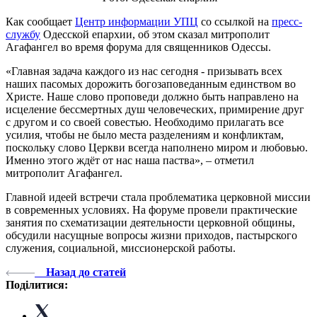
Как сообщает
Центр информации УПЦ
со ссылкой на
пресс-
службу
Одесской епархии, об этом сказал митрополит
Агафангел во время форума для священников Одессы.
«Главная задача каждого из нас сегодня - призывать всех
наших пасомых дорожить богозаповеданным единством во
Христе. Наше слово проповеди должно быть направлено на
исцеление бессмертных душ человеческих, примирение друг
с другом и со своей совестью. Необходимо прилагать все
усилия, чтобы не было места разделениям и конфликтам,
поскольку слово Церкви всегда наполнено миром и любовью.
Именно этого ждёт от нас наша паства», – отметил
митрополит Агафангел.
Главной идеей встречи стала проблематика церковной миссии
в современных условиях. На форуме провели практические
занятия по схематизации деятельности церковной общины,
обсудили насущные вопросы жизни приходов, пастырского
служения, социальной, миссионерской работы.
Назад до статей
Поділитися: