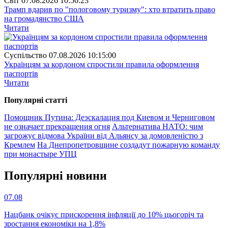
Свiт
07.08.2026 10:56:23
Трамп вдарив по "пологовому туризму": хто втратить право
на громадянство США
Читати
Суспiльство
07.08.2026 10:15:00
Українцям за кордоном спростили правила оформлення
паспортів
Читати
Популярнi статтi
Помощник Путина: Деэскалация под Киевом и Черниговом
не означает прекращения огня
Альтернатива НАТО: чим
загрожує відмова України від Альянсу за домовленістю з
Кремлем
На Днепропетровщине создадут пожарную команду
при монастыре УПЦ
Популярнi новини
07.08
Нацбанк очікує прискорення інфляції до 10% цьогоріч та
зростання економіки на 1,8%