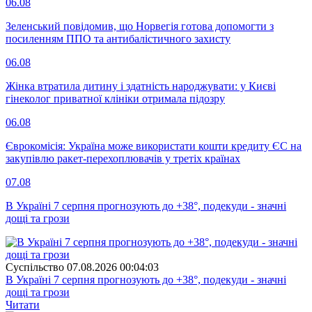
06.08
Зеленський повідомив, що Норвегія готова допомогти з
посиленням ППО та антибалістичного захисту
06.08
Жінка втратила дитину і здатність народжувати: у Києві
гінеколог приватної клініки отримала підозру
06.08
Єврокомісія: Україна може використати кошти кредиту ЄС на
закупівлю ракет-перехоплювачів у третіх країнах
07.08
В Україні 7 серпня прогнозують до +38°, подекуди - значні
дощі та грози
Суспiльство
07.08.2026 00:04:03
В Україні 7 серпня прогнозують до +38°, подекуди - значні
дощі та грози
Читати