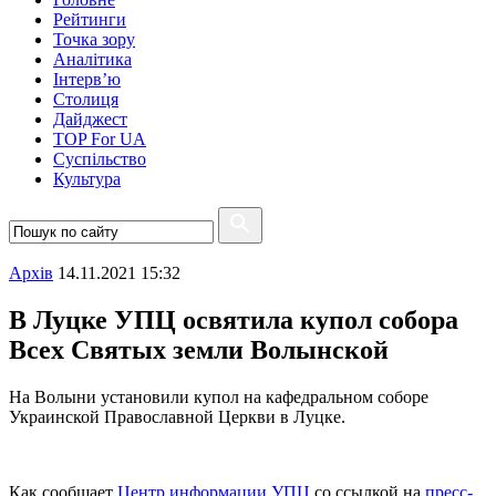
Рейтинги
Точка зору
Аналітика
Інтерв’ю
Столиця
Дайджест
TOP For UA
Суспiльство
Культура
Архiв
14.11.2021 15:32
В Луцке УПЦ освятила купол собора
Всех Святых земли Волынской
На Волыни установили купол на кафедральном соборе
Украинской Православной Церкви в Луцке.
Как сообщает
Центр информации УПЦ
со ссылкой на
пресс-