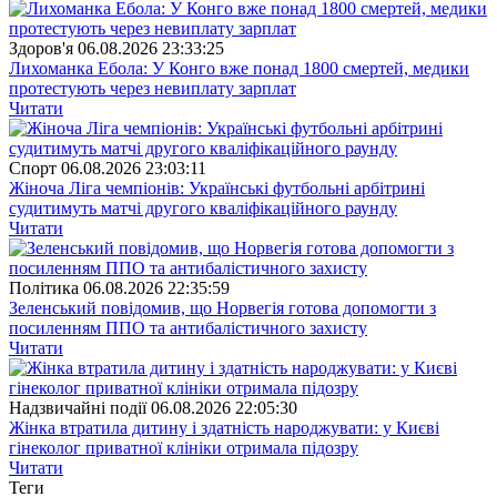
Здоров'я
06.08.2026 23:33:25
Лихоманка Ебола: У Конго вже понад 1800 смертей, медики
протестують через невиплату зарплат
Читати
Спорт
06.08.2026 23:03:11
Жіноча Ліга чемпіонів: Українські футбольні арбітрині
судитимуть матчі другого кваліфікаційного раунду
Читати
Полiтика
06.08.2026 22:35:59
Зеленський повідомив, що Норвегія готова допомогти з
посиленням ППО та антибалістичного захисту
Читати
Надзвичайні події
06.08.2026 22:05:30
Жінка втратила дитину і здатність народжувати: у Києві
гінеколог приватної клініки отримала підозру
Читати
Теги