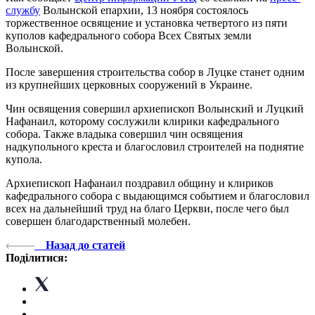
службу
Волынской епархии, 13 ноября состоялось
торжественное освящение и установка четвертого из пяти
куполов кафедрального собора Всех Святых земли
Волынской.
После завершения строительства собор в Луцке станет одним
из крупнейших церковных сооружений в Украине.
Чин освящения совершил архиепископ Волынский и Луцкий
Нафанаил, которому сослужили клирики кафедрального
собора. Также владыка совершил чин освящения
надкупольного креста и благословил строителей на поднятие
купола.
Архиепископ Нафанаил поздравил общину и клириков
кафедрального собора с выдающимся событием и благословил
всех на дальнейший труд на благо Церкви, после чего был
совершен благодарственный молебен.
Назад до статей
Поділитися: