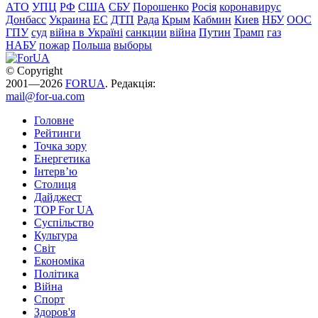
АТО
УПЦ
РФ
США
СБУ
Порошенко
Росія
коронавирус
Донбасс
Украина
ЕС
ДТП
Рада
Крым
Кабмин
Киев
НБУ
ООС
ГПУ
суд
війна в Україні
санкции
війна
Путин
Трамп
газ
НАБУ
пожар
Польша
выборы
© Copyright
2001—2026
FORUA
. Редакція:
mail@for-ua.com
Головне
Рейтинги
Точка зору
Енергетика
Інтерв’ю
Столиця
Дайджест
TOP For UA
Суспiльство
Культура
Світ
Економіка
Політика
Війна
Спорт
Здоров'я