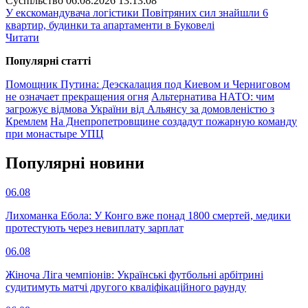
Суспiльство
06.08.2026 13:13:08
У екскомандувача логістики Повітряних сил знайшли 6
квартир, будинки та апартаменти в Буковелі
Читати
Популярнi статтi
Помощник Путина: Деэскалация под Киевом и Черниговом
не означает прекращения огня
Альтернатива НАТО: чим
загрожує відмова України від Альянсу за домовленістю з
Кремлем
На Днепропетровщине создадут пожарную команду
при монастыре УПЦ
Популярнi новини
06.08
Лихоманка Ебола: У Конго вже понад 1800 смертей, медики
протестують через невиплату зарплат
06.08
Жіноча Ліга чемпіонів: Українські футбольні арбітрині
судитимуть матчі другого кваліфікаційного раунду