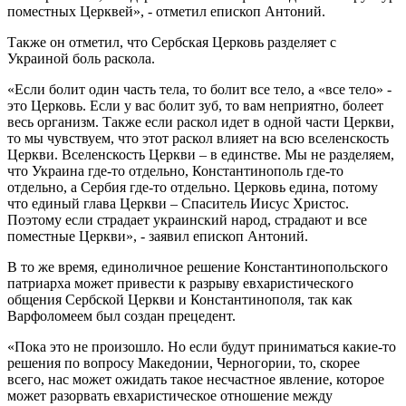
поместных Церквей», - отметил епископ Антоний.
Также он отметил, что Сербская Церковь разделяет с
Украиной боль раскола.
«Если болит один часть тела, то болит все тело, а «все тело» -
это Церковь. Если у вас болит зуб, то вам неприятно, болеет
весь организм. Также если раскол идет в одной части Церкви,
то мы чувствуем, что этот раскол влияет на всю вселенскость
Церкви. Вселенскость Церкви – в единстве. Мы не разделяем,
что Украина где-то отдельно, Константинополь где-то
отдельно, а Сербия где-то отдельно. Церковь едина, потому
что единый глава Церкви – Спаситель Иисус Христос.
Поэтому если страдает украинский народ, страдают и все
поместные Церкви», - заявил епископ Антоний.
В то же время, единоличное решение Константинопольского
патриарха может привести к разрыву евхаристического
общения Сербской Церкви и Константинополя, так как
Варфоломеем был создан прецедент.
«Пока это не произошло. Но если будут приниматься какие-то
решения по вопросу Македонии, Черногории, то, скорее
всего, нас может ожидать такое несчастное явление, которое
может разорвать евхаристическое отношение между