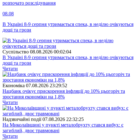
розпочато розслідування
08.08
В Україні 8-9 серпня утримається спека, в неділю очікуються
дощі та грози
Суспiльство
08.08.2026 00:02:04
В Україні 8-9 серпня утримається спека, в неділю очікуються
дощі та грози
Читати
Економіка
07.08.2026 23:29:52
Нацбанк очікує прискорення інфляції до 10% цьогоріч та
зростання економіки на 1,8%
Читати
Надзвичайні події
07.08.2026 22:32:25
На Миколаївщині у пункті металобрухту стався вибух: є
загиблий, двоє травмовані
Читати