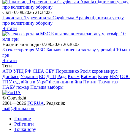
Свiт
07.08.2026 21:34:06
Пакистан, Туреччина та Саудівська Аравія підписали угоду
про колективну оборону
Читати
Надзвичайні події
07.08.2026 20:36:03
За екссекретаря МЗС Банькова внесли заставу у розмірі 10 млн
грн
Читати
Теги
АТО
УПЦ
РФ
США
СБУ
Порошенко
Росія
коронавирус
Донбасс
Украина
ЕС
ДТП
Рада
Крым
Кабмин
Киев
НБУ
ООС
ГПУ
суд
війна в Україні
санкции
війна
Путин
Трамп
газ
НАБУ
пожар
Польша
выборы
© Copyright
2001—2026
FORUA
. Редакція:
mail@for-ua.com
Головне
Рейтинги
Точка зору