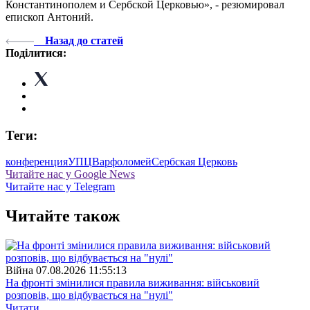
Константинополем и Сербской Церковью», - резюмировал
епископ Антоний.
Назад до статей
Поділитися:
Теги:
конференция
УПЦ
Варфоломей
Сербская Церковь
Читайте нас у Google News
Читайте нас у Telegram
Читайте також
Війна
07.08.2026 11:55:13
На фронті змінилися правила виживання: військовий
розповів, що відбувається на "нулі"
Читати