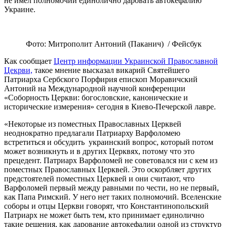
не имел полномочий единолично даровать автокефалию
Украине.
Фото: Митрополит Антоний (Паканич) / Фейсбук
Как сообщает
Центр информации Украинской Православной
Цекрви,
такое мнение высказал викарий Святейшего
Патриарха Сербского Порфирия епископ Моравичский
Антоний на Международной научной конференции
«Соборность Церкви: богословские, канонические и
исторические измерения» сегодня в Киево-Печерской лавре.
«Некоторые из поместных Православных Церквей
неоднократно предлагали Патриарху Варфоломею
встретиться и обсудить украинский вопрос, который потом
может возникнуть и в других Церквях, потому что это
прецедент. Патриарх Варфоломей не советовался ни с кем из
поместных Православных Церквей. Это оскорбляет других
предстоятелей поместных Церквей и они считают, что
Варфоломей первый между равными по чести, но не первый,
как Папа Римский. У него нет таких полномочий. Вселенские
соборы и отцы Церкви говорят, что Константинопольский
Патриарх не может быть тем, кто принимает единолично
такие решения, как дарование автокефалии одной из структур