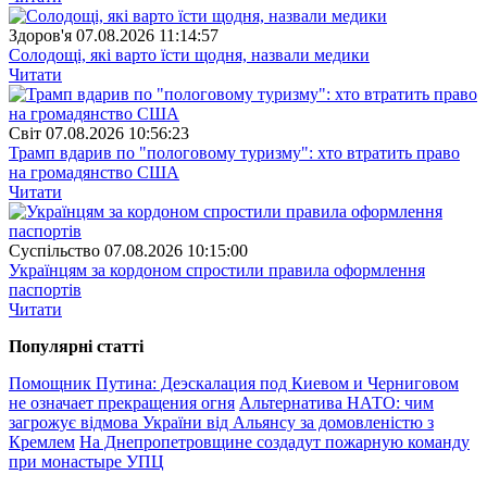
Здоров'я
07.08.2026 11:14:57
Солодощі, які варто їсти щодня, назвали медики
Читати
Свiт
07.08.2026 10:56:23
Трамп вдарив по "пологовому туризму": хто втратить право
на громадянство США
Читати
Суспiльство
07.08.2026 10:15:00
Українцям за кордоном спростили правила оформлення
паспортів
Читати
Популярнi статтi
Помощник Путина: Деэскалация под Киевом и Черниговом
не означает прекращения огня
Альтернатива НАТО: чим
загрожує відмова України від Альянсу за домовленістю з
Кремлем
На Днепропетровщине создадут пожарную команду
при монастыре УПЦ