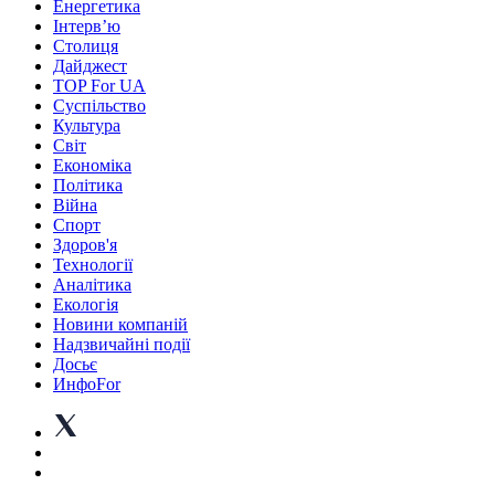
Енергетика
Інтерв’ю
Столиця
Дайджест
TOP For UA
Суспiльство
Культура
Світ
Економіка
Політика
Війна
Спорт
Здоров'я
Технології
Аналітика
Екологія
Новини компаній
Надзвичайні події
Досьє
ИнфоFor