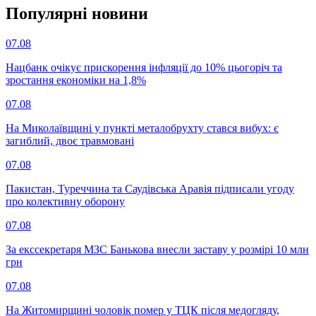
Популярнi новини
07.08
Нацбанк очікує прискорення інфляції до 10% цьогоріч та
зростання економіки на 1,8%
07.08
На Миколаївщині у пункті металобрухту стався вибух: є
загиблий, двоє травмовані
07.08
Пакистан, Туреччина та Саудівська Аравія підписали угоду
про колективну оборону
07.08
За екссекретаря МЗС Банькова внесли заставу у розмірі 10 млн
грн
07.08
На Житомирщині чоловік помер у ТЦК після медогляду,