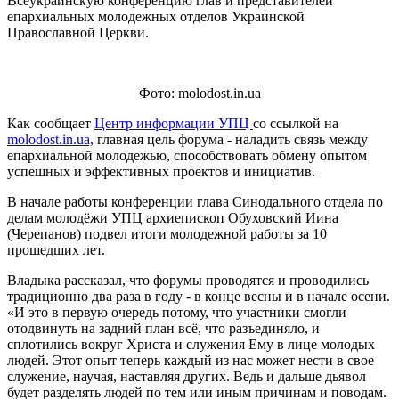
Всеукраинскую конференцию глав и представителей
епархиальных молодежных отделов Украинской
Православной Церкви.
Фото: molodost.in.ua
Как сообщает
Центр информации УПЦ
со ссылкой на
molodost.in.ua,
главная цель форума - наладить связь между
епархиальной молодежью, способствовать обмену опытом
успешных и эффективных проектов и инициатив.
В начале работы конференции глава Синодального отдела по
делам молодёжи УПЦ архиепископ Обуховский Иина
(Черепанов) подвел итоги молодежной работы за 10
прошедших лет.
Владыка рассказал, что форумы проводятся и проводились
традиционно два раза в году - в конце весны и в начале осени.
«И это в первую очередь потому, что участники смогли
отодвинуть на задний план всё, что разъединяло, и
сплотились вокруг Христа и служения Ему в лице молодых
людей. Этот опыт теперь каждый из нас может нести в свое
служение, научая, наставляя других. Ведь и дальше дьявол
будет разделять людей по тем или иным причинам и поводам.