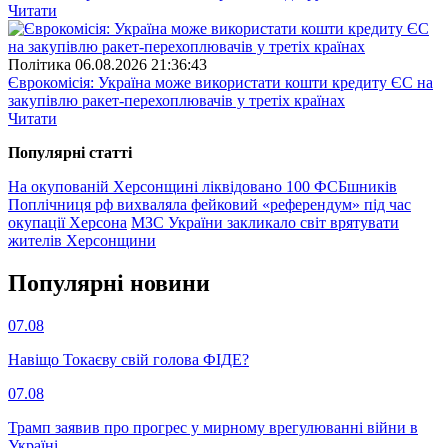
Читати
Полiтика
06.08.2026 21:36:43
Єврокомісія: Україна може використати кошти кредиту ЄС на
закупівлю ракет-перехоплювачів у третіх країнах
Читати
Популярнi статтi
На окупованій Херсонщині ліквідовано 100 ФСБшників
Поплічниця рф вихваляла фейковий «референдум» під час
окупації Херсона
МЗС України закликало світ врятувати
жителів Херсонщини
Популярнi новини
07.08
Навіщо Токаєву свій голова ФІДЕ?
07.08
Трамп заявив про прогрес у мирному врегулюванні війни в
Україні