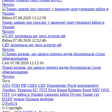
Читати
Війна
07.08.2026 13:12:59
Трамп заявив про прогрес у мирному врегулюванні війни в
Україні
Читати
Війна
07.08.2026 12:52:46
СБУ затримала ще двох агентів рф
Читати
Свiт
07.08.2026 12:12:16
Трамп визнав, що запаси певних видів боєприпасів стали
обмеженішими
Читати
Теги
АТО
УПЦ
РФ
США
СБУ
Порошенко
Росія
коронавирус
Донбасс
Украина
ЕС
ДТП
Рада
Крым
Кабмин
Киев
НБУ
ООС
ГПУ
суд
війна в Україні
санкции
війна
Путин
Трамп
газ
НАБУ
пожар
Польша
выборы
© Copyright