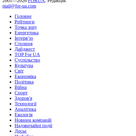
2001—2026
FORUA
. Редакція:
mail@for-ua.com
Головне
Рейтинги
Точка зору
Енергетика
Інтерв’ю
Столиця
Дайджест
TOP For UA
Суспiльство
Культура
Світ
Економіка
Політика
Війна
Спорт
Здоров'я
Технології
Аналітика
Екологія
Новини компаній
Надзвичайні події
Досьє