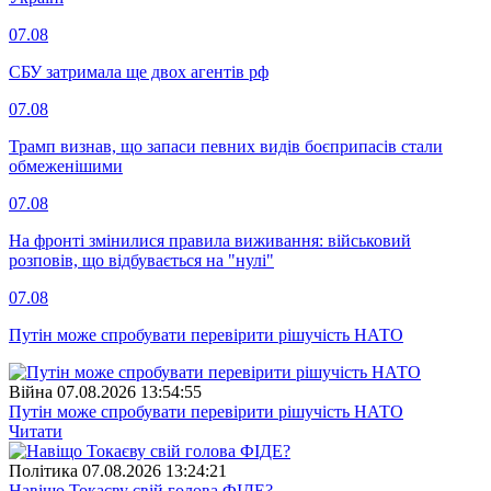
07.08
СБУ затримала ще двох агентів рф
07.08
Трамп визнав, що запаси певних видів боєприпасів стали
обмеженішими
07.08
На фронті змінилися правила виживання: військовий
розповів, що відбувається на "нулі"
07.08
Путін може спробувати перевірити рішучість НАТО
Війна
07.08.2026 13:54:55
Путін може спробувати перевірити рішучість НАТО
Читати
Полiтика
07.08.2026 13:24:21
Навіщо Токаєву свій голова ФІДЕ?