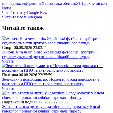
молодежь
конференция
Херсонська область
УПЦ
архиепископ
Иона
Читайте нас у Google News
Читайте нас у Telegram
Читайте також
Спорт
06.08.2026 23:03:11
Жіноча Ліга чемпіонів: Українські футбольні арбітрині
судитимуть матчі другого кваліфікаційного раунду
Читати
Полiтика
06.08.2026 22:35:59
Зеленський повідомив, що Норвегія готова допомогти з
посиленням ППО та антибалістичного захисту
Читати
Надзвичайні події
06.08.2026 22:05:30
Жінка втратила дитину і здатність народжувати: у Києві
гінеколог приватної клініки отримала підозру