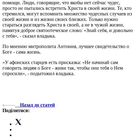
помощи. Люди, говорящие, что якобы нет сейчас чудес,
просто не пытались встретить Христа в своей жизни. Те, кто
стремился, могут вспомнить множество чудесных случаев из
своей жизни и из жизни своих близких. Только нужно
стараться разглядеть Христа в своей, а не в чужой жизни,
памятуя доброе святоотеческое слово: «Знай себя, и довольно
с тебя», - сказал владыка.
По мнению митрополита Антония, лучшее свидетельство о
Боге - сама жизнь.
«У афонских старцев есть присказка: «Не начинай сам
говорить людям о Боге - живи так, чтобы они тебя о Нем
спросили», - подытожил владыка.
Назад до статей
Поділитися: