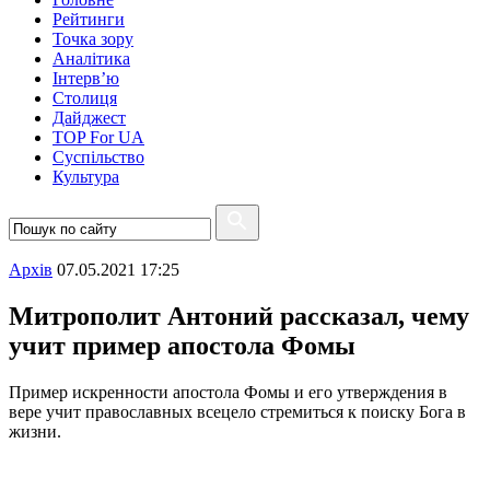
Рейтинги
Точка зору
Аналітика
Інтерв’ю
Столиця
Дайджест
TOP For UA
Суспiльство
Культура
Архiв
07.05.2021 17:25
Митрополит Антоний рассказал, чему
учит пример апостола Фомы
Пример искренности апостола Фомы и его утверждения в
вере учит православных всецело стремиться к поиску Бога в
жизни.