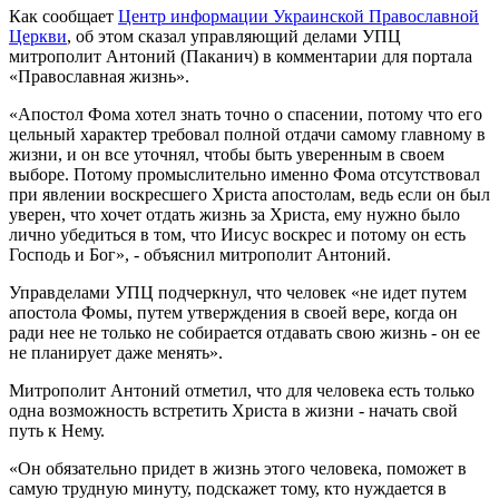
Как сообщает
Центр информации Украинской Православной
Церкви
, об этом сказал управляющий делами УПЦ
митрополит Антоний (Паканич) в комментарии для портала
«Православная жизнь».
«Апостол Фома хотел знать точно о спасении, потому что его
цельный характер требовал полной отдачи самому главному в
жизни, и он все уточнял, чтобы быть уверенным в своем
выборе. Потому промыслительно именно Фома отсутствовал
при явлении воскресшего Христа апостолам, ведь если он был
уверен, что хочет отдать жизнь за Христа, ему нужно было
лично убедиться в том, что Иисус воскрес и потому он есть
Господь и Бог», - объяснил митрополит Антоний.
Управделами УПЦ подчеркнул, что человек «не идет путем
апостола Фомы, путем утверждения в своей вере, когда он
ради нее не только не собирается отдавать свою жизнь - он ее
не планирует даже менять».
Митрополит Антоний отметил, что для человека есть только
одна возможность встретить Христа в жизни - начать свой
путь к Нему.
«Он обязательно придет в жизнь этого человека, поможет в
самую трудную минуту, подскажет тому, кто нуждается в