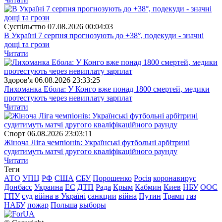
Суспiльство
07.08.2026 00:04:03
В Україні 7 серпня прогнозують до +38°, подекуди - значні
дощі та грози
Читати
Здоров'я
06.08.2026 23:33:25
Лихоманка Ебола: У Конго вже понад 1800 смертей, медики
протестують через невиплату зарплат
Читати
Спорт
06.08.2026 23:03:11
Жіноча Ліга чемпіонів: Українські футбольні арбітрині
судитимуть матчі другого кваліфікаційного раунду
Читати
Теги
АТО
УПЦ
РФ
США
СБУ
Порошенко
Росія
коронавирус
Донбасс
Украина
ЕС
ДТП
Рада
Крым
Кабмин
Киев
НБУ
ООС
ГПУ
суд
війна в Україні
санкции
війна
Путин
Трамп
газ
НАБУ
пожар
Польша
выборы