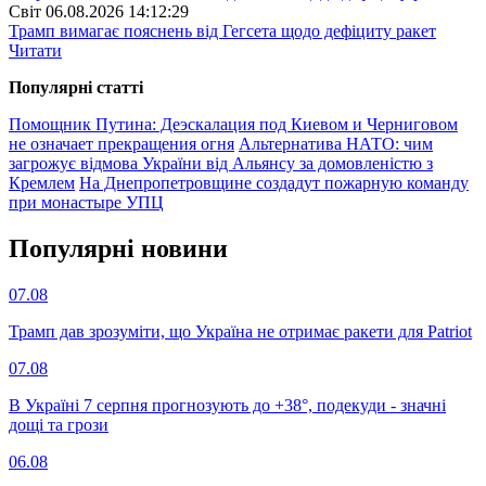
Свiт
06.08.2026 14:12:29
Трамп вимагає пояснень від Гегсета щодо дефіциту ракет
Читати
Популярнi статтi
Помощник Путина: Деэскалация под Киевом и Черниговом
не означает прекращения огня
Альтернатива НАТО: чим
загрожує відмова України від Альянсу за домовленістю з
Кремлем
На Днепропетровщине создадут пожарную команду
при монастыре УПЦ
Популярнi новини
07.08
Трамп дав зрозуміти, що Україна не отримає ракети для Patriot
07.08
В Україні 7 серпня прогнозують до +38°, подекуди - значні
дощі та грози
06.08