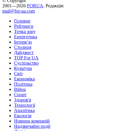
© Copyright
2001—2026
FORUA
. Редакція:
mail@for-ua.com
Головне
Рейтинги
Точка зору
Енергетика
Інтерв’ю
Столиця
Дайджест
TOP For UA
Суспiльство
Культура
Світ
Економіка
Політика
Війна
Спорт
Здоров'я
Технології
Аналітика
Екологія
Новини компаній
Надзвичайні події