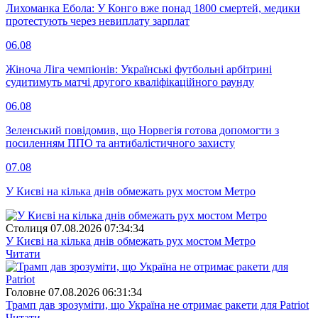
Лихоманка Ебола: У Конго вже понад 1800 смертей, медики
протестують через невиплату зарплат
06.08
Жіноча Ліга чемпіонів: Українські футбольні арбітрині
судитимуть матчі другого кваліфікаційного раунду
06.08
Зеленський повідомив, що Норвегія готова допомогти з
посиленням ППО та антибалістичного захисту
07.08
У Києві на кілька днів обмежать рух мостом Метро
Столиця
07.08.2026 07:34:34
У Києві на кілька днів обмежать рух мостом Метро
Читати
Головне
07.08.2026 06:31:34
Трамп дав зрозуміти, що Україна не отримає ракети для Patriot
Читати