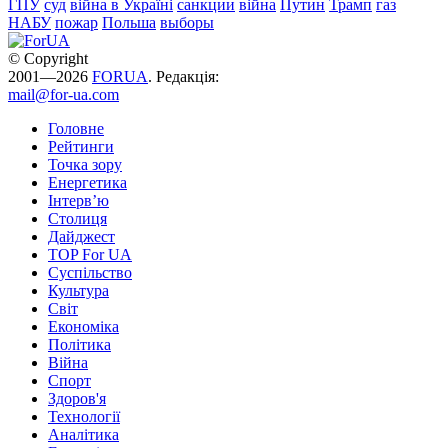
ГПУ
суд
війна в Україні
санкции
війна
Путин
Трамп
газ
НАБУ
пожар
Польша
выборы
© Copyright
2001—2026
FORUA
. Редакція:
mail@for-ua.com
Головне
Рейтинги
Точка зору
Енергетика
Інтерв’ю
Столиця
Дайджест
TOP For UA
Суспiльство
Культура
Світ
Економіка
Політика
Війна
Спорт
Здоров'я
Технології
Аналітика