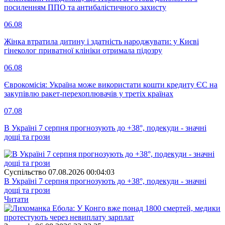
посиленням ППО та антибалістичного захисту
06.08
Жінка втратила дитину і здатність народжувати: у Києві
гінеколог приватної клініки отримала підозру
06.08
Єврокомісія: Україна може використати кошти кредиту ЄС на
закупівлю ракет-перехоплювачів у третіх країнах
07.08
В Україні 7 серпня прогнозують до +38°, подекуди - значні
дощі та грози
Суспiльство
07.08.2026 00:04:03
В Україні 7 серпня прогнозують до +38°, подекуди - значні
дощі та грози
Читати