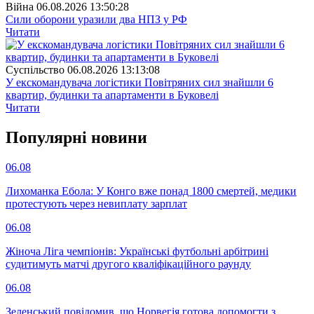
Війна
06.08.2026 13:50:28
Сили оборони уразили два НПЗ у РФ
Читати
Суспiльство
06.08.2026 13:13:08
У екскомандувача логістики Повітряних сил знайшли 6
квартир, будинки та апартаменти в Буковелі
Читати
Популярнi новини
06.08
Лихоманка Ебола: У Конго вже понад 1800 смертей, медики
протестують через невиплату зарплат
06.08
Жіноча Ліга чемпіонів: Українські футбольні арбітрині
судитимуть матчі другого кваліфікаційного раунду
06.08
Зеленський повідомив, що Норвегія готова допомогти з