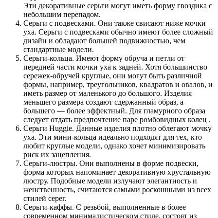
Эти декоративные серьги могут иметь форму гвоздика с
небольшим перепадом.
Серьги с подвесками. Они также свисают ниже мочки
уха. Серьги с подвесками обычно имеют более сложный
дизайн и обладают большей подвижностью, чем
стандартные модели.
Серьги-кольца. Имеют форму обруча и петли от
передней части мочки уха к задней. Хотя большинство
сережек-обручей круглые, они могут быть различной
формы, например, треугольников, квадратов и овалов, и
иметь размер от маленького до большого. Изделия
меньшего размера создают сдержанный образ, а
большего — более эффектный. Для гламурного образа
следует отдать предпочтение паре ромбовидных колец .
Серьги Huggie. Данные изделия плотно облегают мочку
уха. Эти мини-кольца идеально подходят для тех, кто
любит круглые модели, однако хочет минимизировать
риск их зацепления.
Серьги-люстры. Они выполнены в форме подвески,
форма которых напоминает декоративную хрустальную
люстру. Подобные модели излучают элегантность и
женственность, считаются самыми роскошными из всех
стилей серег.
Серьги-каффы. С резьбой, выполненные в более
современном минималистическом стиле, состоят из