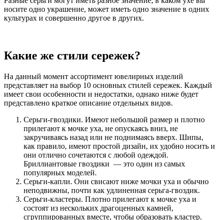
Разные серьги могут иметь разное значение, в каком ухе вы
носите одно украшение, может иметь одно значение в одних
культурах и совершенно другое в других.
Какие же стили сережек?
На данный момент ассортимент ювелирных изделий
представляет на выбор 10 основных стилей сережек. Каждый
имеет свои особенности и недостатки, однако ниже будет
представлено краткое описание отдельных видов.
Серьги-гвоздики. Имеют небольшой размер и плотно
прилегают к мочке уха, не опускаясь вниз, не
закручиваясь назад или не поднимаясь вверх. Шипы,
как правило, имеют простой дизайн, их удобно носить и
они отлично сочетаются с любой одеждой.
Бриллиантовые гвоздики — это один из самых
популярных моделей.
Серьги-капли. Они свисают ниже мочки уха и обычно
неподвижны, почти как удлиненная серьга-гвоздик.
Серьги-кластеры. Плотно прилегают к мочке уха и
состоят из нескольких драгоценных камней,
сгруппированных вместе, чтобы образовать кластер.