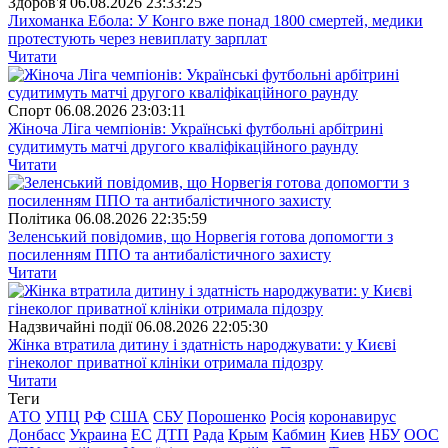
Здоров'я
06.08.2026 23:33:25
Лихоманка Ебола: У Конго вже понад 1800 смертей, медики
протестують через невиплату зарплат
Читати
Спорт
06.08.2026 23:03:11
Жіноча Ліга чемпіонів: Українські футбольні арбітрині
судитимуть матчі другого кваліфікаційного раунду
Читати
Полiтика
06.08.2026 22:35:59
Зеленський повідомив, що Норвегія готова допомогти з
посиленням ППО та антибалістичного захисту
Читати
Надзвичайні події
06.08.2026 22:05:30
Жінка втратила дитину і здатність народжувати: у Києві
гінеколог приватної клініки отримала підозру
Читати
Теги
АТО
УПЦ
РФ
США
СБУ
Порошенко
Росія
коронавирус
Донбасс
Украина
ЕС
ДТП
Рада
Крым
Кабмин
Киев
НБУ
ООС