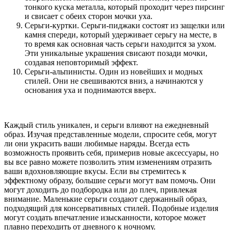
тонкого куска металла, который проходит через пирсинг
и свисает с обеих сторон мочки уха.
Серьги-куртки. Серьги-пиджаки состоят из защелки или
камня спереди, который удерживает серьгу на месте, в
то время как основная часть серьги находится за ухом.
Эти уникальные украшения свисают позади мочки,
создавая неповторимый эффект.
Серьги-альпинисты. Один из новейших и модных
стилей. Они не свешиваются вниз, а начинаются у
основания уха и поднимаются вверх.
Каждый стиль уникален, и серьги влияют на ежедневный
образ. Изучая представленные модели, спросите себя, могут
ли они украсить ваши любимые наряды. Всегда есть
возможность проявить себя, примерив новые аксессуары, но
вы все равно можете позволить этим изменениям отразить
ваши вдохновляющие вкусы. Если вы стремитесь к
эффектному образу, большие серьги могут вам помочь. Они
могут доходить до подбородка или до плеч, привлекая
внимание. Маленькие серьги создают сдержанный образ,
подходящий для консервативных стилей. Подобные изделия
могут создать впечатление изысканности, которое может
плавно переходить от дневного к ночному.