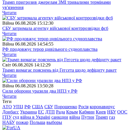
Трамп пригрозив джерелам ЗМІ тривалими термінами
ув'язнення
Читати
Війна
06.08.2026 15:12:30
СБУ затримала агентку військової контррозвідки фсб
Читати
Війна
06.08.2026 14:54:55
РФ продовжує терор цивільного судноплавства
Читати
Свiт
06.08.2026 14:12:29
Трамп вимагає пояснень від Гегсета щодо дефіциту ракет
Читати
Війна
06.08.2026 13:50:28
Сили оборони уразили два НПЗ у РФ
Читати
Теги
АТО
УПЦ
РФ
США
СБУ
Порошенко
Росія
коронавирус
Донбасс
Украина
ЕС
ДТП
Рада
Крым
Кабмин
Киев
НБУ
ООС
ГПУ
суд
війна в Україні
санкции
війна
Путин
Трамп
газ
НАБУ
пожар
Польша
выборы