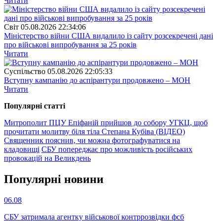
Читати
Свiт
05.08.2026 22:34:06
Міністерство війни США видалило із сайту розсекречені дані
про військові випробування за 25 років
Читати
Суспiльство
05.08.2026 22:05:33
Вступну кампанію до аспірантури продовжено – МОН
Читати
Популярнi статтi
Митрополит ПЦУ Епіфаній прийшов до собору УГКЦ, щоб
прочитати молитву біля тіла Степана Кубіва (ВІДЕО)
Священник пояснив, чи можна фотографуватися на
кладовищі
СБУ попереджає про можливість російських
провокацій на Великдень
Популярнi новини
06.08
СБУ затримала агентку військової контррозвідки фсб