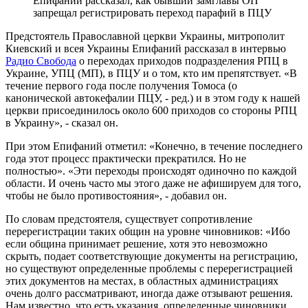
Епифаний рассказал, как бывший замглавы ОП
запрещал регистрировать переход парафий в ПЦУ
Предстоятель Православной церкви Украины, митрополит
Киевский и всея Украины Епифаний рассказал в интервью
Радио Свобода
о переходах приходов подразделения РПЦ в
Украине, УПЦ (МП), в ПЦУ и о том, кто им препятствует. «В
течение первого года после получения Томоса (о
канонической автокефалии ПЦУ, - ред.) и в этом году к нашей
церкви присоединилось около 600 приходов со стороны РПЦ
в Украину», - сказал он.
При этом Епифаний отметил: «Конечно, в течение последнего
года этот процесс практически прекратился. Но не
полностью». «Эти переходы происходят одиночно по каждой
области. И очень часто мы этого даже не афишируем для того,
чтобы не было противостояния», - добавил он.
По словам предстоятеля, существует сопротивление
перерегистрации таких общин на уровне чиновников: «Ибо
если община принимает решение, хотя это невозможно
скрыть, подает соответствующие документы на регистрацию,
но существуют определенные проблемы с перерегистрацией
этих документов на местах, в областных администрациях
очень долго рассматривают, иногда даже отзывают решения.
Нам известно, что есть указания, определенные чиновники