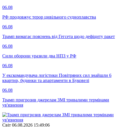
06.08
РФ продовжує терор цивільного судноплавства
06.08
Трамп вимагає пояснень від Гегсета щодо дефіциту ракет
06.08
Сили оборони уразили два НПЗ у РФ
06.08
У екскомандувача логістики Повітряних сил знайшли 6
квартир, будинки та апартаменти в Буковелі
06.08
Трамп пригрозив джерелам ЗМІ тривалими термінами
ув'язнення
Свiт
06.08.2026 15:49:06