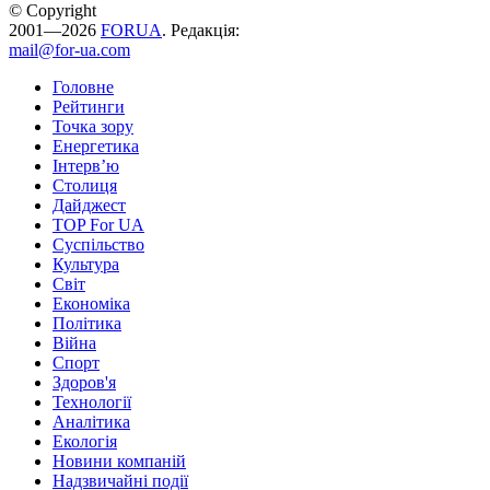
© Copyright
2001—2026
FORUA
. Редакція:
mail@for-ua.com
Головне
Рейтинги
Точка зору
Енергетика
Інтерв’ю
Столиця
Дайджест
TOP For UA
Суспiльство
Культура
Світ
Економіка
Політика
Війна
Спорт
Здоров'я
Технології
Аналітика
Екологія
Новини компаній
Надзвичайні події