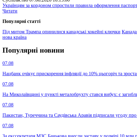
Українцям за кордоном спростили правила оформлення паспорт
Читати
Популярнi статтi
Під митом Трампа опинилися канадські хокейні ключки
Канада
нова країна
Популярнi новини
07.08
Нацбанк очікує прискорення інфляції до 10% цьогоріч та зрост
07.08
На Миколаївщині у пункті металобрухту стався вибух: є загибл
07.08
Пакистан, Туреччина та Саудівська Аравія підписали угоду пр
07.08
За екссекретаря МЗС Банькова внесли заставу у розмірі 10 млн 