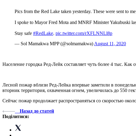
Pics from the Red Lake taken yesterday. These were sent to me
I spoke to Mayor Fred Mota and MNRF Minister Yakubuski last ni
Stay safe
#RedLake
.
pic.twitter.com/rXFLNNLl8p
— Sol Mamakwa MPP (@solmamakwa)
August 11, 2020
Население городка Ред-Лейк составляет чуть более 4 тыс. Как 
Лесной пожар вблизи Ред-Лейка впервые заметили в понедельни
вторник территория, охваченная огнем, увеличилась до 550 гек
Сейчас пожар продолжает распространяться со скоростью около
Назад до статей
Поділитися: