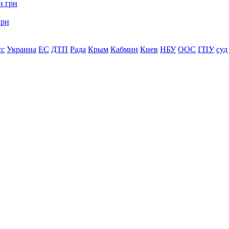
грн
сс
Украина
ЕС
ДТП
Рада
Крым
Кабмин
Киев
НБУ
ООС
ГПУ
суд