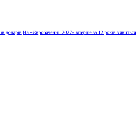
ів доларів
На «Євробаченні–2027» вперше за 12 років з'явиться