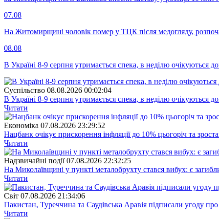
07.08
На Житомирщині чоловік помер у ТЦК після медогляду, розпоч
08.08
В Україні 8-9 серпня утримається спека, в неділю очікуються до
Суспiльство
08.08.2026 00:02:04
В Україні 8-9 серпня утримається спека, в неділю очікуються до
Читати
Економіка
07.08.2026 23:29:52
Нацбанк очікує прискорення інфляції до 10% цьогоріч та зрост
Читати
Надзвичайні події
07.08.2026 22:32:25
На Миколаївщині у пункті металобрухту стався вибух: є загибл
Читати
Свiт
07.08.2026 21:34:06
Пакистан, Туреччина та Саудівська Аравія підписали угоду пр
Читати