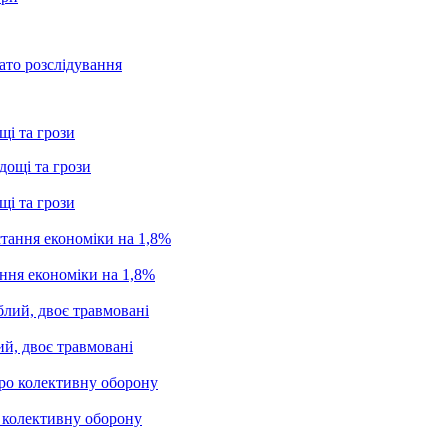
ато розслідування
щі та грози
щі та грози
ання економіки на 1,8%
ий, двоє травмовані
о колективну оборону