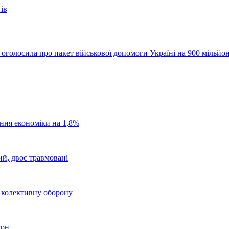
ів
 оголосила про пакет військової допомоги Україні на 900 мільйон
ання економіки на 1,8%
ий, двоє травмовані
о колективну оборону
грн