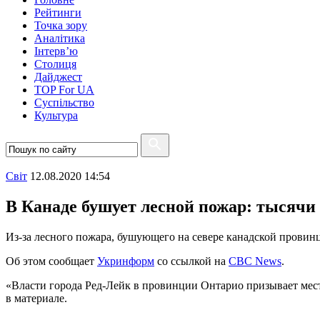
Рейтинги
Точка зору
Аналітика
Інтерв’ю
Столиця
Дайджест
TOP For UA
Суспiльство
Культура
Свiт
12.08.2020 14:54
В Канаде бушует лесной пожар: тысячи 
Из-за лесного пожара, бушующего на севере канадской провинц
Об этом сообщает
Укринформ
со ссылкой на
CBC News
.
«Власти города Ред-Лейк в провинции Онтарио призывает мест
в материале.