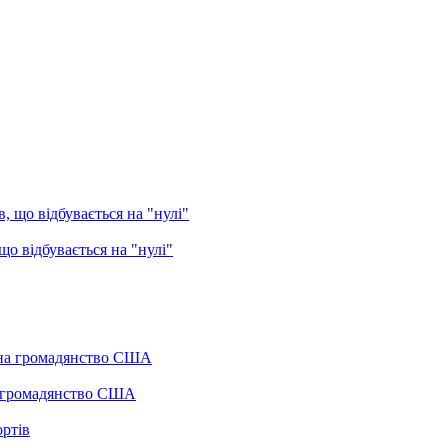
о відбувається на "нулі"
а громадянство США