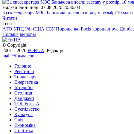
Надзвичайні події
07.08.2026 20:36:03
За екссекретаря МЗС Банькова внесли заставу у розмірі 10 млн 
Читати
Теги
АТО
УПЦ
РФ
США
СБУ
Порошенко
Росія
коронавирус
Донба
Польша
выборы
© Copyright
2001—2026
FORUA
. Редакція:
mail@for-ua.com
Головне
Рейтинги
Точка зору
Енергетика
Інтерв’ю
Столиця
Дайджест
TOP For UA
Суспiльство
Культура
Світ
Економіка
Політика