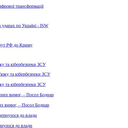
ифрової трансформації
 ударах по Україні - ISW
рут РФ до Криму
ку та кібербезпеки ЗСУ
ку та кібербезпеки ЗСУ
них вимог, – Посол Боднар
рнулося до влади