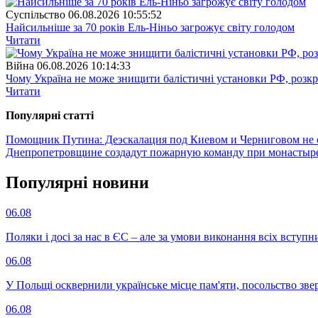
Суспiльство
06.08.2026 10:55:52
Найсильніше за 70 років Ель-Ніньо загрожує світу голодом
Читати
Війна
06.08.2026 10:14:33
Чому Україна не може знищити балістичні установки РФ, розк
Читати
Популярнi статтi
Помощник Путина: Деэскалация под Киевом и Черниговом не 
Днепропетровщине создадут пожарную команду при монасты
Популярнi новини
06.08
Поляки і досі за нас в ЄС – але за умови виконання всіх вступ
06.08
У Польщі осквернили українське місце пам'яти, посольство зве
06.08