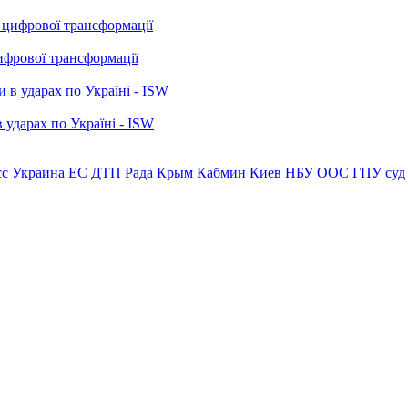
ифрової трансформації
 ударах по Україні - ISW
сс
Украина
ЕС
ДТП
Рада
Крым
Кабмин
Киев
НБУ
ООС
ГПУ
суд