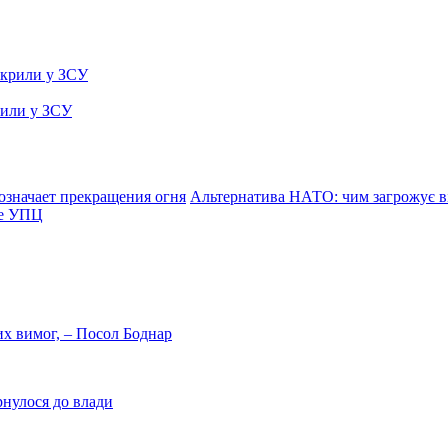
рили у ЗСУ
означает прекращения огня
Альтернатива НАТО: чим загрожує ві
ре УПЦ
них вимог, – Посол Боднар
рнулося до влади