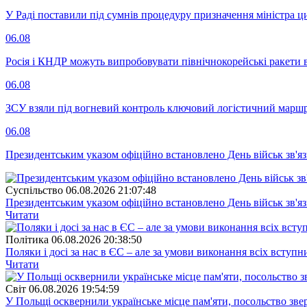
У Раді поставили під сумнів процедуру призначення міністра ц
06.08
Росія і КНДР можуть випробовувати північнокорейські ракети в
06.08
ЗСУ взяли під вогневий контроль ключовий логістичний марш
06.08
Президентським указом офіційно встановлено День військ зв'яз
Суспiльство
06.08.2026 21:07:48
Президентським указом офіційно встановлено День військ зв'яз
Читати
Полiтика
06.08.2026 20:38:50
Поляки і досі за нас в ЄС – але за умови виконання всіх вступ
Читати
Свiт
06.08.2026 19:54:59
У Польщі осквернили українське місце пам'яти, посольство зве