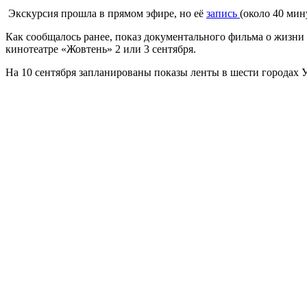
Экскурсия прошла в прямом эфире, но её
запись
(около 40 ми
Как сообщалось ранее, показ документального фильма о жизни
кинотеатре «Жовтень» 2 или 3 сентября.
На 10 сентября запланированы показы ленты в шести городах У