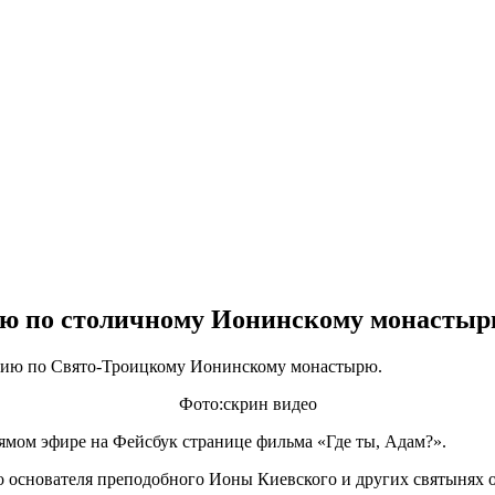
ию по столичному Ионинскому монасты
рсию по Свято-Троицкому Ионинскому монастырю.
Фото:скрин видео
рямом эфире на Фейсбук странице фильма «Где ты, Адам?».
о основателя преподобного Ионы Киевского и других святынях 