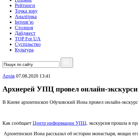
Рейтинги
Точка зору
Аналітика
Інтерв’ю
Столиця
Дайджест
TOP For UA
Суспiльство
Культура
Архiв
07.08.2020 13:41
Архиерей УПЦ провел онлайн-экскурс
В Киеве архиепископ Обуховский Иона провел онлайн-экску
Как сообщает
Центр информации УПЦ
, экскурсия прошла в п
Архиепископ Иона рассказал об истории монастыря, мощах ег