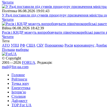
Читати
Полiтика
06.08.2026 19:01:43
У Раді поставили під сумнів процедуру призначення міністра ц
Читати
Війна
06.08.2026 18:42:39
Росія і КНДР можуть випробовувати північнокорейські ракети в
Читати
Теги
АТО
УПЦ
РФ
США
СБУ
Порошенко
Росія
коронавирус
Донба
Польша
выборы
© Copyright
2001—2026
FORUA
. Редакція:
mail@for-ua.com
Головне
Рейтинги
Точка зору
Енергетика
Інтерв’ю
Столиця
Дайджест
TOP For UA