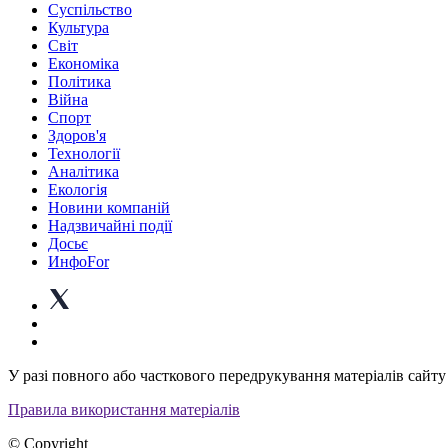
Суспiльство
Культура
Світ
Економіка
Політика
Війна
Спорт
Здоров'я
Технології
Аналітика
Екологія
Новини компаній
Надзвичайні події
Досьє
ИнфоFor
У разі повного або часткового передрукування матеріалів сайту 
Правила використання матеріалів
© Copyright