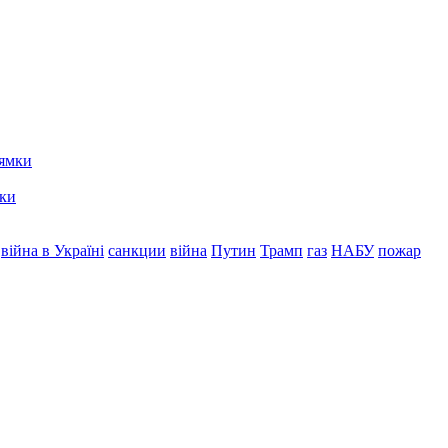
мки
війна в Україні
санкции
війна
Путин
Трамп
газ
НАБУ
пожар