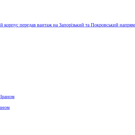
ький корпус передав вантаж на Запорізький та Покровський напря
раном