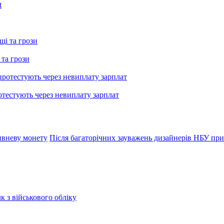
 та грози
тестують через невиплату зарплат
ивневу монету
Після багаторічних зауважень дизайнерів НБУ пр
к з військового обліку