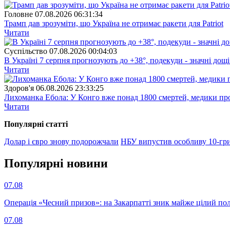
Головне
07.08.2026 06:31:34
Трамп дав зрозуміти, що Україна не отримає ракети для Patriot
Читати
Суспiльство
07.08.2026 00:04:03
В Україні 7 серпня прогнозують до +38°, подекуди - значні дощі
Читати
Здоров'я
06.08.2026 23:33:25
Лихоманка Ебола: У Конго вже понад 1800 смертей, медики про
Читати
Популярнi статтi
Долар і євро знову подорожчали
НБУ випустив особливу 10-гр
Популярнi новини
07.08
Операція «Чесний призов»: на Закарпатті зник майже цілий пол
07.08