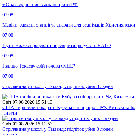
ЄС затвердив нові санкції проти РФ
07.08
Мавіки, зарядні станції та апарати для реанімації: Християнс
07.08
Путін може спробувати перевірити рішучість НАТО
07.08
Навіщо Токаєву свій голова ФІДЕ?
07.08
Стрілянина у школі у Таїланді: підліток убив 8 людей
Свiт
07.08.2026 15:51:13
США вирішили покарати Кубу за співпрацю з РФ, Китаєм та І
Читати
Свiт
07.08.2026 15:12:53
Стрілянина у школі у Таїланді: підліток убив 8 людей
Читати