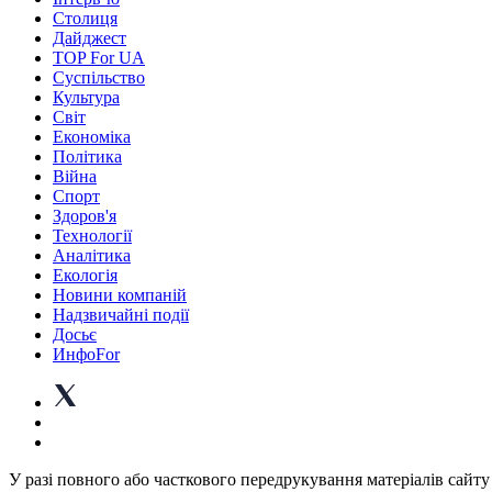
Столиця
Дайджест
TOP For UA
Суспiльство
Культура
Світ
Економіка
Політика
Війна
Спорт
Здоров'я
Технології
Аналітика
Екологія
Новини компаній
Надзвичайні події
Досьє
ИнфоFor
У разі повного або часткового передрукування матеріалів сайту 