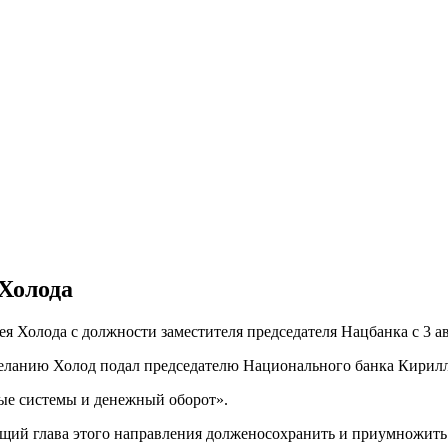
Холода
я Холода с должности заместителя председателя Нацбанка с 3 а
желанию Холод подал председателю Национального банка Кирил
ные системы и денежный оборот».
ущий глава этого направления долженосохранить и приумножить