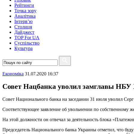
Рейтинги
Точка зору
Аналітика
Інтерв’ю
Столиця
Дайджест
TOP For UA
Суспiльство
Культура
Економіка
31.07.2020 16:37
Совет Нацбанка уволил замглавы НБУ 
Совет Национального банка на заседании 31 июля уволил Серге
Соответствующее заявление об увольнении по собственному 
На этой должности он отвечал за деятельность блока «Платеж
Председатель Национального банка Украины отметил, что буд