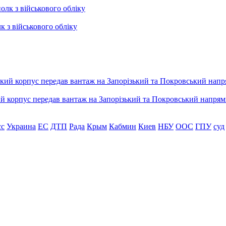
к з військового обліку
ький корпус передав вантаж на Запорізький та Покровський напря
сс
Украина
ЕС
ДТП
Рада
Крым
Кабмин
Киев
НБУ
ООС
ГПУ
суд