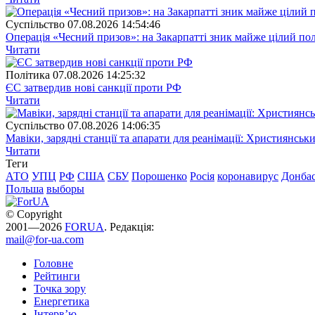
Суспiльство
07.08.2026 14:54:46
Операція «Чесний призов»: на Закарпатті зник майже цілий пол
Читати
Полiтика
07.08.2026 14:25:32
ЄС затвердив нові санкції проти РФ
Читати
Суспiльство
07.08.2026 14:06:35
Мавіки, зарядні станції та апарати для реанімації: Християнс
Читати
Теги
АТО
УПЦ
РФ
США
СБУ
Порошенко
Росія
коронавирус
Донба
Польша
выборы
© Copyright
2001—2026
FORUA
. Редакція:
mail@for-ua.com
Головне
Рейтинги
Точка зору
Енергетика
Інтерв’ю