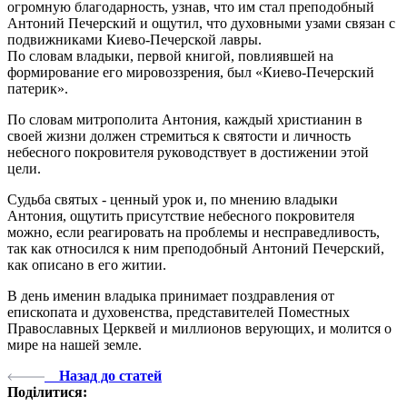
огромную благодарность, узнав, что им стал преподобный
Антоний Печерский и ощутил, что духовными узами связан с
подвижниками Киево-Печерской лавры.
По словам владыки, первой книгой, повлиявшей на
формирование его мировоззрения, был «Киево-Печерский
патерик».
По словам митрополита Антония, каждый христианин в
своей жизни должен стремиться к святости и личность
небесного покровителя руководствует в достижении этой
цели.
Судьба святых - ценный урок и, по мнению владыки
Антония, ощутить присутствие небесного покровителя
можно, если реагировать на проблемы и несправедливость,
так как относился к ним преподобный Антоний Печерский,
как описано в его житии.
В день именин владыка принимает поздравления от
епископата и духовенства, представителей Поместных
Православных Церквей и миллионов верующих, и молится о
мире на нашей земле.
Назад до статей
Поділитися: