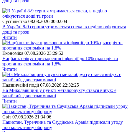
дощі та грози
Суспiльство
08.08.2026 00:02:04
В Україні 8-9 серпня утримається спека, в неділю очікуються
дощі та грози
Читати
Економіка
07.08.2026 23:29:52
Нацбанк очікує прискорення інфляції до 10% цьогоріч та
зростання економіки на 1,8%
Читати
Надзвичайні події
07.08.2026 22:32:25
На Миколаївщині у пункті металобрухту стався вибух: є
загиблий, двоє травмовані
Читати
Свiт
07.08.2026 21:34:06
Пакистан, Туреччина та Саудівська Аравія підписали угоду
про колективну оборону