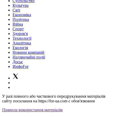
Суспiльство
Культура
Світ
Економіка
Політика
Війна
Спорт
Здоров'я
Технології
Аналітика
Екологія
Новини компаній
Надзвичайні події
Досьє
ИнфоFor
У разі повного або часткового передрукування матеріалів
сайту посилання на https://for-ua.com є обов'язковим
Правила використання матеріалів