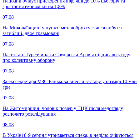
Нацбанк очікує прискорення інфляції до 10% цьогоріч та
зростання економіки на 1,8%
07.08
На Миколаївщині у пункті металобрухту стався вибух: є
загиблий, двоє травмовані
07.08
Пакистан, Туреччина та Саудівська Аравія підписали угоду
про колективну оборону
07.08
За екссекретаря МЗС Банькова внесли заставу у розмірі 10 млн
грн
07.08
На Житомирщині чоловік помер у ТЦК після медогляду,
розпочато розслідування
08.08
В Україні 8-9 серпня утримається спека, в неділю очікуються