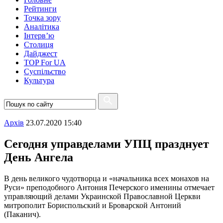
Рейтинги
Точка зору
Аналітика
Інтерв’ю
Столиця
Дайджест
TOP For UA
Суспiльство
Культура
Архiв
23.07.2020 15:40
Сегодня управделами УПЦ празднует
День Ангела
В день великого чудотворца и «начальника всех монахов на
Руси» преподобного Антония Печерского именины отмечает
управляющий делами Украинской Православной Церкви
митрополит Бориспольский и Броварской Антоний
(Паканич).