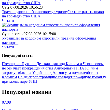
Свiт
07.08.2026 10:56:23
Трамп вдарив по "пологовому туризму": хто втратить право
на громадянство США
Читати
Суспiльство
07.08.2026 10:15:00
Українцям за кордоном спростили правила оформлення
паспортів
Читати
Популярнi статтi
Помощник Путина: Деэскалация под Киевом и Черниговом
не означает прекращения огня
Альтернатива НАТО: чим
загрожує відмова України від Альянсу за домовленістю з
Кремлем
На Днепропетровщине создадут пожарную команду
при монастыре УПЦ
Популярнi новини
07.08