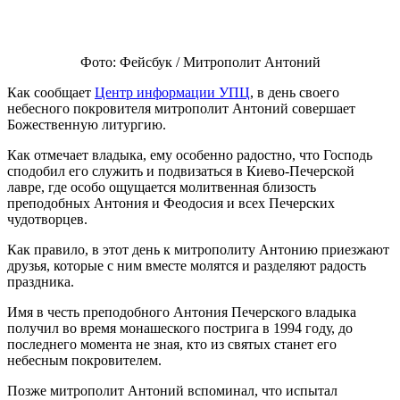
⠀
Фото: Фейсбук / Митрополит Антоний
Как сообщает
Центр информации УПЦ
, в день своего
небесного покровителя митрополит Антоний совершает
Божественную литургию.
Как отмечает владыка, ему особенно радостно, что Господь
сподобил его служить и подвизаться в Киево-Печерской
лавре, где особо ощущается молитвенная близость
преподобных Антония и Феодосия и всех Печерских
чудотворцев.
Как правило, в этот день к митрополиту Антонию приезжают
друзья, которые с ним вместе молятся и разделяют радость
праздника.
Имя в честь преподобного Антония Печерского владыка
получил во время монашеского пострига в 1994 году, до
последнего момента не зная, кто из святых станет его
небесным покровителем.
Позже митрополит Антоний вспоминал, что испытал