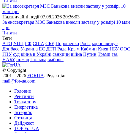
Читати
Надзвичайні події
07.08.2026 20:36:03
За екссекретаря МЗС Банькова внесли заставу у розмірі 10 млн
грн
Читати
Теги
АТО
УПЦ
РФ
США
СБУ
Порошенко
Росія
коронавирус
Донбасс
Украина
ЕС
ДТП
Рада
Крым
Кабмин
Киев
НБУ
ООС
ГПУ
суд
війна в Україні
санкции
війна
Путин
Трамп
газ
НАБУ
пожар
Польша
выборы
© Copyright
2001—2026
FORUA
. Редакція:
mail@for-ua.com
Головне
Рейтинги
Точка зору
Енергетика
Інтерв’ю
Столиця
Дайджест
TOP For UA