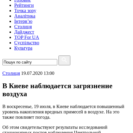
Рейтинги
Точка зору
Аналітика
Інтерв’ю
Столиця
Дайджест
TOP For UA
Суспiльство
Культура
Столиця
19.07.2020 13:00
В Киеве наблюдается загрязнение
воздуха
В воскресенье, 19 июля, в Киеве наблюдается повышенный
уровень накопления вредных примесей в воздухе. На это
также повлияет погода.
Об этом свидетельствуют результаты исследований
стационарных постов наблюдения Центральной