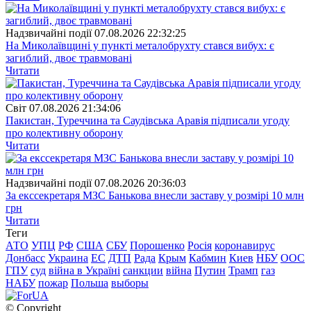
Надзвичайні події
07.08.2026 22:32:25
На Миколаївщині у пункті металобрухту стався вибух: є
загиблий, двоє травмовані
Читати
Свiт
07.08.2026 21:34:06
Пакистан, Туреччина та Саудівська Аравія підписали угоду
про колективну оборону
Читати
Надзвичайні події
07.08.2026 20:36:03
За екссекретаря МЗС Банькова внесли заставу у розмірі 10 млн
грн
Читати
Теги
АТО
УПЦ
РФ
США
СБУ
Порошенко
Росія
коронавирус
Донбасс
Украина
ЕС
ДТП
Рада
Крым
Кабмин
Киев
НБУ
ООС
ГПУ
суд
війна в Україні
санкции
війна
Путин
Трамп
газ
НАБУ
пожар
Польша
выборы
© Copyright