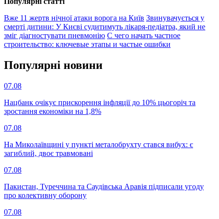
Популярнi статтi
Вже 11 жертв нічної атаки ворога на Київ
Звинувачується у
смерті дитини: У Києві судитимуть лікаря-педіатра, який не
зміг діагностувати пневмонію
С чего начать частное
строительство: ключевые этапы и частые ошибки
Популярнi новини
07.08
Нацбанк очікує прискорення інфляції до 10% цьогоріч та
зростання економіки на 1,8%
07.08
На Миколаївщині у пункті металобрухту стався вибух: є
загиблий, двоє травмовані
07.08
Пакистан, Туреччина та Саудівська Аравія підписали угоду
про колективну оборону
07.08