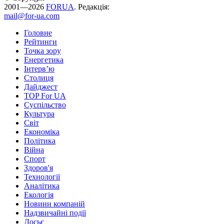
2001—2026
FORUA
. Редакція:
mail@for-ua.com
Головне
Рейтинги
Точка зору
Енергетика
Інтерв’ю
Столиця
Дайджест
TOP For UA
Суспiльство
Культура
Світ
Економіка
Політика
Війна
Спорт
Здоров'я
Технології
Аналітика
Екологія
Новини компаній
Надзвичайні події
Досьє