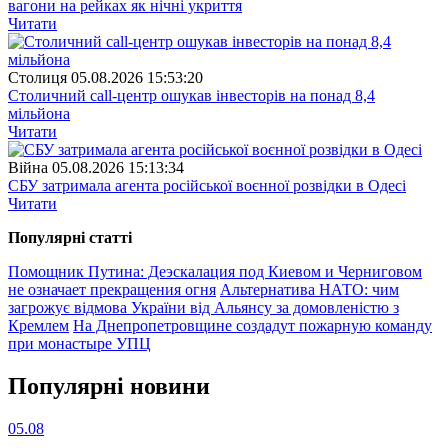
вагони на рейках як нічні укриття
Читати
Столиця
05.08.2026 15:53:20
Столичний call-центр ошукав інвесторів на понад 8,4
мільйона
Читати
Війна
05.08.2026 15:13:34
СБУ затримала агента російської воєнної розвідки в Одесі
Читати
Популярнi статтi
Помощник Путина: Деэскалация под Киевом и Черниговом
не означает прекращения огня
Альтернатива НАТО: чим
загрожує відмова України від Альянсу за домовленістю з
Кремлем
На Днепропетровщине создадут пожарную команду
при монастыре УПЦ
Популярнi новини
05.08