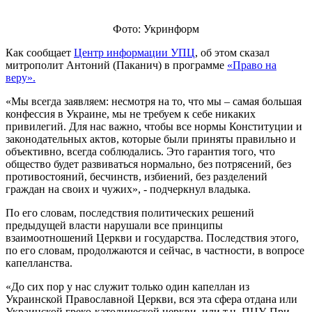
Фото: Укринформ
Как сообщает
Центр информации УПЦ
, об этом сказал
митрополит Антоний (Паканич) в программе
«Право на
веру».
«Мы всегда заявляем: несмотря на то, что мы – самая большая
конфессия в Украине, мы не требуем к себе никаких
привилегий. Для нас важно, чтобы все нормы Конституции и
законодательных актов, которые были приняты правильно и
объективно, всегда соблюдались. Это гарантия того, что
общество будет развиваться нормально, без потрясений, без
противостояний, бесчинств, избиений, без разделений
граждан на своих и чужих», - подчеркнул владыка.
По его словам, последствия политических решений
предыдущей власти нарушали все принципы
взаимоотношений Церкви и государства. Последствия этого,
по его словам, продолжаются и сейчас, в частности, в вопросе
капелланства.
«До сих пор у нас служит только один капеллан из
Украинской Православной Церкви, вся эта сфера отдана или
Украинской греко-католической церкви, или т.н. ПЦУ. При