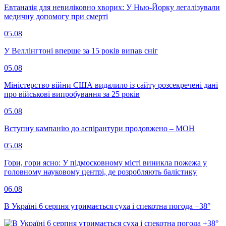
Евтаназія для невиліковно хворих: У Нью-Йорку легалізували
медичну допомогу при смерті
05.08
У Веллінгтоні вперше за 15 років випав сніг
05.08
Міністерство війни США видалило із сайту розсекречені дані
про військові випробування за 25 років
05.08
Вступну кампанію до аспірантури продовжено – МОН
05.08
Гори, гори ясно: У підмосковному місті виникла пожежа у
головному науковому центрі, де розробляють балістику
06.08
В Україні 6 серпня утримається суха і спекотна погода +38°