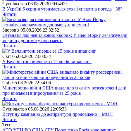
Суспiльство
06.08.2026 00:04:09
В Україні 6 серпня утримається суха і спекотна погода +38°
Читати
Здоров'я
05.08.2026 23:32:52
Евтаназія для невиліковно хворих: У Нью-Йорку легалізували
медичну допомогу при смерті
Читати
Свiт
05.08.2026 23:03:34
У Веллінгтоні вперше за 15 років випав сніг
Читати
Свiт
05.08.2026 22:34:06
Міністерство війни США видалило із сайту розсекречені дані
про військові випробування за 25 років
Читати
Суспiльство
05.08.2026 22:05:33
Вступну кампанію до аспірантури продовжено – МОН
Читати
Теги
АТО
УПЦ
РФ
США
СБУ
Порошенко
Росія
коронавирус