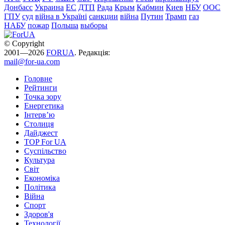
Донбасс
Украина
ЕС
ДТП
Рада
Крым
Кабмин
Киев
НБУ
ООС
ГПУ
суд
війна в Україні
санкции
війна
Путин
Трамп
газ
НАБУ
пожар
Польша
выборы
© Copyright
2001—2026
FORUA
. Редакція:
mail@for-ua.com
Головне
Рейтинги
Точка зору
Енергетика
Інтерв’ю
Столиця
Дайджест
TOP For UA
Суспiльство
Культура
Світ
Економіка
Політика
Війна
Спорт
Здоров'я
Технології