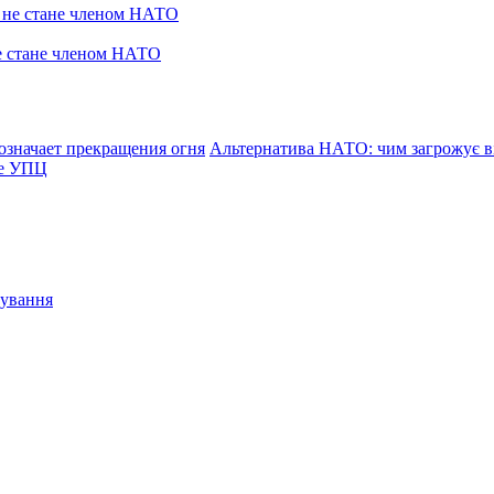
не стане членом НАТО
означает прекращения огня
Альтернатива НАТО: чим загрожує ві
ре УПЦ
сування