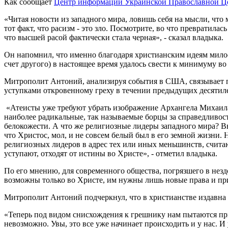
Как сообщает
Центр информации Украинской Православной Ц
«Читая новости из западного мира, ловишь себя на мысли, что
тот факт, что расизм - это зло. Посмотрите, во что превратила
что высшей расой фактически стала черная», - сказал владыка.
Он напомнил, что именно благодаря христианским идеям милос
счет другого) в настоящее время удалось свести к минимуму во
Митрополит Антоний, анализируя события в США, связывает п
уступками откровенному греху в течении предыдущих десятилет
«Атеисты уже требуют убрать изображение Архангела Михаила,
наиболее радикальные, так называемые борцы за справедливост
белокожести. А что же религиозные лидеры западного мира? Вы
что Христос, мол, и не совсем белый был в его земной жизни. 
религиозных лидеров в адрес тех или иных меньшинств, считаю
уступают, отходят от истины во Христе», - отметил владыка.
По его мнению, для современного общества, погрязшего в незд
возможны только во Христе, им нужны лишь новые права и пр
Митрополит Антоний подчеркнул, что в христианстве издавна 
«Теперь под видом снисхождения к грешнику нам пытаются прив
невозможно. Увы, это все уже начинает происходить и у нас. 