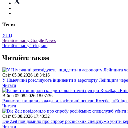
Теги:
УПЦ
Читайте нас у Google News
Читайте нас у Telegram
Читайте також
Свiт
05.08.2026 18:34:16
У Німеччині розслідують інциденти в аеропорту Лейпцига через 
Читати
Війна
05.08.2026 18:07:36
Рашисти знищили склади та логістичні центри Rozetka, «Епіцен
Читати
Свiт
05.08.2026 17:43:32
Die Zeit повідомило про спробу російських спецслужб убити ке
Читати