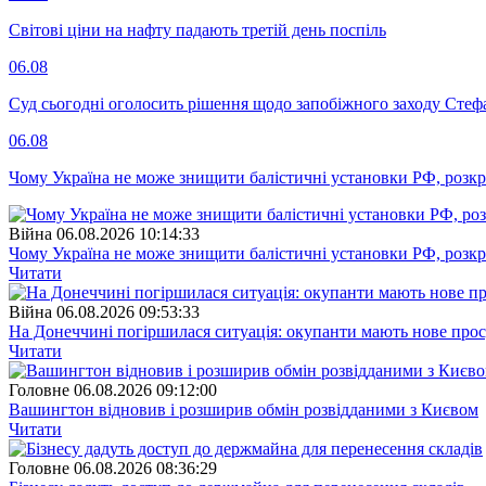
Світові ціни на нафту падають третій день поспіль
06.08
Суд сьогодні оголосить рішення щодо запобіжного заходу Сте
06.08
Чому Україна не може знищити балістичні установки РФ, розк
Війна
06.08.2026 10:14:33
Чому Україна не може знищити балістичні установки РФ, розк
Читати
Війна
06.08.2026 09:53:33
На Донеччині погіршилася ситуація: окупанти мають нове про
Читати
Головне
06.08.2026 09:12:00
Вашингтон відновив і розширив обмін розвідданими з Києвом
Читати
Головне
06.08.2026 08:36:29