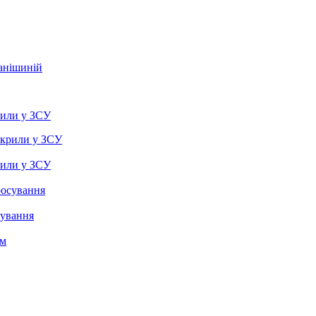
фанішиній
рили у ЗСУ
рили у ЗСУ
сування