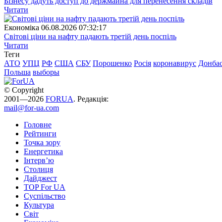
Бізнесу дадуть доступ до держмайна для перенесення складів
Читати
Економіка
06.08.2026 07:32:17
Світові ціни на нафту падають третій день поспіль
Читати
Теги
АТО
УПЦ
РФ
США
СБУ
Порошенко
Росія
коронавирус
Донба
Польша
выборы
© Copyright
2001—2026
FORUA
. Редакція:
mail@for-ua.com
Головне
Рейтинги
Точка зору
Енергетика
Інтерв’ю
Столиця
Дайджест
TOP For UA
Суспiльство
Культура
Світ