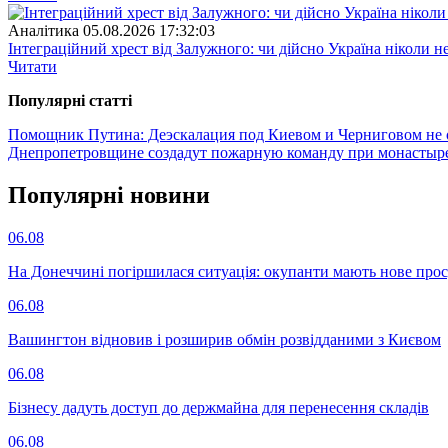
Аналітика
05.08.2026 17:32:03
Інтеграційний хрест від Залужного: чи дійсно Україна ніколи 
Читати
Популярнi статтi
Помощник Путина: Деэскалация под Киевом и Черниговом не 
Днепропетровщине создадут пожарную команду при монасты
Популярнi новини
06.08
На Донеччині погіршилася ситуація: окупанти мають нове про
06.08
Вашингтон відновив і розширив обмін розвідданими з Києвом
06.08
Бізнесу дадуть доступ до держмайна для перенесення складів
06.08