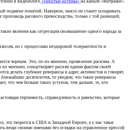
тоний в видеоблоге
«Простые истины»
на канале «Витражи».
кой подмене понятий. Наверное, никто не станет оспаривать
же проповедь расового превосходства, только с той разницей,
акие явления как сегрегация (возвышение одного народа за
исом, но с процессами нездоровой толерантности и
ется черным. Это, по их мнению, проявление расизма. А
по их мнению, олицетворяет расизм одним фактом своей
ся делать глубокие реверансы в адрес активистов и говорят,
а ближайшие десятилетия, то увидим, что такие реверансы
, что чем больше таких уступок, тем дальше, те, кто
астоящая терпимость, справедливость и равенство, которые
л, это творится в США и Западной Европе, а у нас такое
ать вещи своими именами без оглядки на отравленное прессой