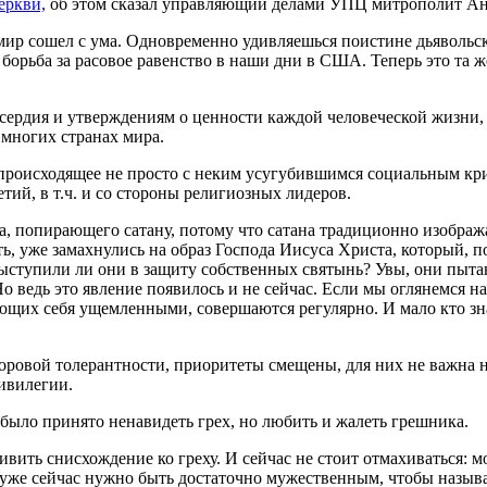
еркви,
об этом сказал управляющий делами УПЦ митрополит Ан
 мир сошел с ума. Одновременно удивляешься поистине дьявольс
сь борьба за расовое равенство в наши дни в США. Теперь это та 
ердия и утверждениям о ценности каждой человеческой жизни, т
 многих странах мира.
роисходящее не просто с неким усугубившимся социальным криз
ий, в т.ч. и со стороны религиозных лидеров.
 попирающего сатану, потому что сатана традиционно изобража
ь, уже замахнулись на образ Господа Иисуса Христа, который, 
ступили ли они в защиту собственных святынь? Увы, они пытают
Но ведь это явление появилось и не сейчас. Если мы оглянемся н
щих себя ущемленными, совершаются регулярно. И мало кто знает
оровой толерантности, приоритеты смещены, для них не важна н
ивилегии.
было принято ненавидеть грех, но любить и жалеть грешника.
ить снисхождение ко греху. И сейчас не стоит отмахиваться: мо
И уже сейчас нужно быть достаточно мужественным, чтобы назыв