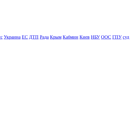
сс
Украина
ЕС
ДТП
Рада
Крым
Кабмин
Киев
НБУ
ООС
ГПУ
суд