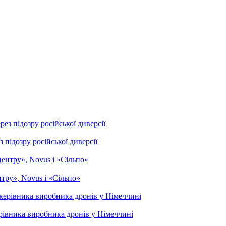
підозру російської диверсії
тру», Novus і «Сільпо»
рівника виробника дронів у Німеччині