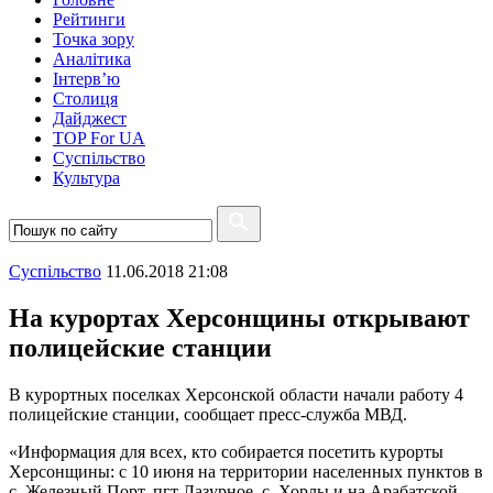
Рейтинги
Точка зору
Аналітика
Інтерв’ю
Столиця
Дайджест
TOP For UA
Суспiльство
Культура
Суспiльство
11.06.2018 21:08
На курортах Херсонщины открывают
полицейские станции
В курортных поселках Херсонской области начали работу 4
полицейские станции, сообщает пресс-служба МВД.
«Информация для всех, кто собирается посетить курорты
Херсонщины: с 10 июня на территории населенных пунктов в
с. Железный Порт, пгт Лазурное, с. Хорлы и на Арабатской