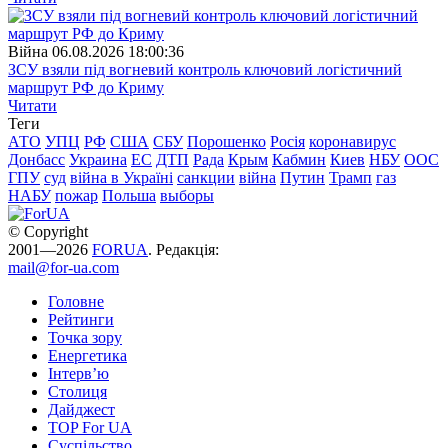
Війна
06.08.2026 18:00:36
ЗСУ взяли під вогневий контроль ключовий логістичний
маршрут РФ до Криму
Читати
Теги
АТО
УПЦ
РФ
США
СБУ
Порошенко
Росія
коронавирус
Донбасс
Украина
ЕС
ДТП
Рада
Крым
Кабмин
Киев
НБУ
ООС
ГПУ
суд
війна в Україні
санкции
війна
Путин
Трамп
газ
НАБУ
пожар
Польша
выборы
© Copyright
2001—2026
FORUA
. Редакція:
mail@for-ua.com
Головне
Рейтинги
Точка зору
Енергетика
Інтерв’ю
Столиця
Дайджест
TOP For UA
Суспiльство