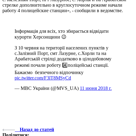
стрелке дополнительно в круглосуточном режиме начали
работу 4 полицейские станции», - сообщили в ведомстве.
Інформація для всіх, хто збирається відвідати
курорти Херсонщини 😉
З 10 червня на території населених пунктів у
с.Залізний Порт, смт Лазурне, с.Хорли та на
Арабатській стрілці додатково в цілодобовому
режимі почали роботу 4️⃣поліцейські станції.
Бажаємо безпечного відпочинку
pic.twitter.com/F3lT8MSyCd
— МВС України (@MVS_UA)
11 июня 2018 г.
Назад до статей
Поділитися: