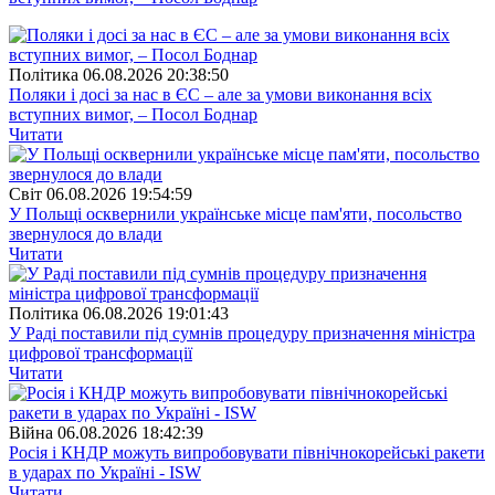
Полiтика
06.08.2026 20:38:50
Поляки і досі за нас в ЄС – але за умови виконання всіх
вступних вимог, – Посол Боднар
Читати
Свiт
06.08.2026 19:54:59
У Польщі осквернили українське місце пам'яти, посольство
звернулося до влади
Читати
Полiтика
06.08.2026 19:01:43
У Раді поставили під сумнів процедуру призначення міністра
цифрової трансформації
Читати
Війна
06.08.2026 18:42:39
Росія і КНДР можуть випробовувати північнокорейські ракети
в ударах по Україні - ISW
Читати