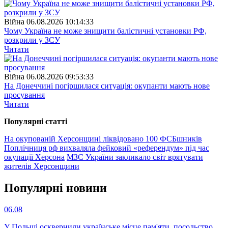
Війна
06.08.2026 10:14:33
Чому Україна не може знищити балістичні установки РФ,
розкрили у ЗСУ
Читати
Війна
06.08.2026 09:53:33
На Донеччині погіршилася ситуація: окупанти мають нове
просування
Читати
Популярнi статтi
На окупованій Херсонщині ліквідовано 100 ФСБшників
Поплічниця рф вихваляла фейковий «референдум» під час
окупації Херсона
МЗС України закликало світ врятувати
жителів Херсонщини
Популярнi новини
06.08
У Польщі осквернили українське місце пам'яти, посольство