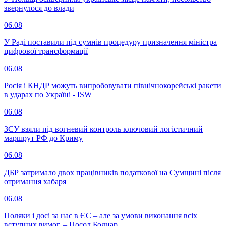
звернулося до влади
06.08
У Раді поставили під сумнів процедуру призначення міністра
цифрової трансформації
06.08
Росія і КНДР можуть випробовувати північнокорейські ракети
в ударах по Україні - ISW
06.08
ЗСУ взяли під вогневий контроль ключовий логістичний
маршрут РФ до Криму
06.08
ДБР затримало двох працівників податкової на Сумщині після
отримання хабаря
06.08
Поляки і досі за нас в ЄС – але за умови виконання всіх
вступних вимог, – Посол Боднар