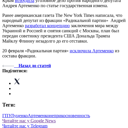
Крым
возбудила
уголовное дело против народного депутата
Андрея Артеменко по статье государственная измена.
Ранее американская газета The New York Times написала, что
народный депутат из фракции «Радикальной партии» Андрей
Артеменко
разработал концепцию
заключения мира между
Украиной и Россией и снятия санкций с Москвы, план был
передан советнику президента США Дональда Трампа
Майклу Флинну незадолго до его отставки.
20 февраля «Радикальная партия»
исключила Артеменко
из
состава фракции.
Назад до статей
Поділитися:
Теги:
ГПУ
Луценко
Артеменко
неприкосновенность
Читайте нас у Google News
Читайте нас у Telegram