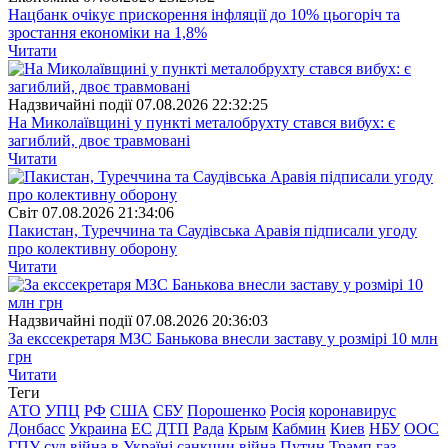
Нацбанк очікує прискорення інфляції до 10% цьогоріч та
зростання економіки на 1,8%
Читати
Надзвичайні події
07.08.2026 22:32:25
На Миколаївщині у пункті металобрухту стався вибух: є
загиблий, двоє травмовані
Читати
Свiт
07.08.2026 21:34:06
Пакистан, Туреччина та Саудівська Аравія підписали угоду
про колективну оборону
Читати
Надзвичайні події
07.08.2026 20:36:03
За екссекретаря МЗС Банькова внесли заставу у розмірі 10 млн
грн
Читати
Теги
АТО
УПЦ
РФ
США
СБУ
Порошенко
Росія
коронавирус
Донбасс
Украина
ЕС
ДТП
Рада
Крым
Кабмин
Киев
НБУ
ООС
ГПУ
суд
війна в Україні
санкции
війна
Путин
Трамп
газ