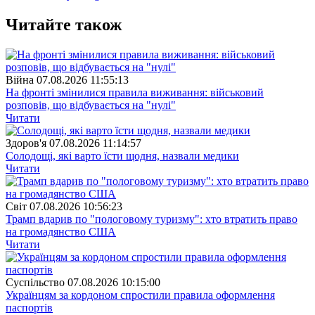
Читайте також
Війна
07.08.2026 11:55:13
На фронті змінилися правила виживання: військовий
розповів, що відбувається на "нулі"
Читати
Здоров'я
07.08.2026 11:14:57
Солодощі, які варто їсти щодня, назвали медики
Читати
Свiт
07.08.2026 10:56:23
Трамп вдарив по "пологовому туризму": хто втратить право
на громадянство США
Читати
Суспiльство
07.08.2026 10:15:00
Українцям за кордоном спростили правила оформлення
паспортів