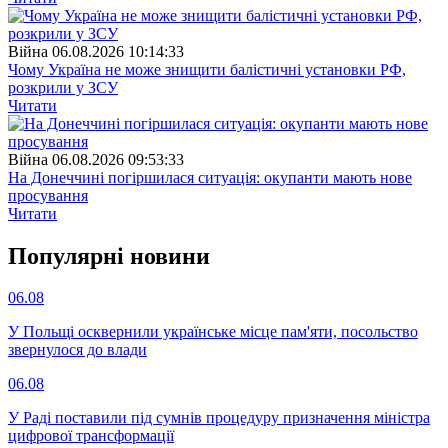
Війна
06.08.2026 10:14:33
Чому Україна не може знищити балістичні установки РФ,
розкрили у ЗСУ
Читати
Війна
06.08.2026 09:53:33
На Донеччині погіршилася ситуація: окупанти мають нове
просування
Читати
Популярнi новини
06.08
У Польщі осквернили українське місце пам'яти, посольство
звернулося до влади
06.08
У Раді поставили під сумнів процедуру призначення міністра
цифрової трансформації