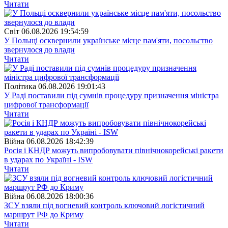
Читати
Свiт
06.08.2026 19:54:59
У Польщі осквернили українське місце пам'яти, посольство
звернулося до влади
Читати
Полiтика
06.08.2026 19:01:43
У Раді поставили під сумнів процедуру призначення міністра
цифрової трансформації
Читати
Війна
06.08.2026 18:42:39
Росія і КНДР можуть випробовувати північнокорейські ракети
в ударах по Україні - ISW
Читати
Війна
06.08.2026 18:00:36
ЗСУ взяли під вогневий контроль ключовий логістичний
маршрут РФ до Криму
Читати