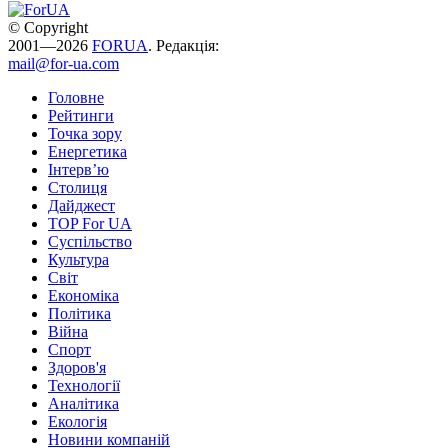
© Copyright
2001—2026
FORUA
. Редакція:
mail@for-ua.com
Головне
Рейтинги
Точка зору
Енергетика
Інтерв’ю
Столиця
Дайджест
TOP For UA
Суспiльство
Культура
Світ
Економіка
Політика
Війна
Спорт
Здоров'я
Технології
Аналітика
Екологія
Новини компаній