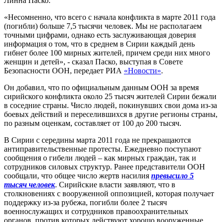
Линна Паско.
«Несомненно, что всего с начала конфликта в марте 2011 года
(погибли) больше 7,5 тысячи человек. Мы не располагаем
точными цифрами, однако есть заслуживающая доверия
информация о том, что в среднем в Сирии каждый день
гибнет более 100 мирных жителей, причем среди них много
женщин и детей», - сказал Паско, выступая в Совете
Безопасности ООН, передает РИА
«Новости»
.
Он добавил, что по официальным данным ООН за время
сирийского конфликта около 25 тысяч жителей Сирии бежали
в соседние страны. Число людей, покинувших свои дома из-за
боевых действий и переселившихся в другие регионы страны,
по разным оценкам, составляет от 100 до 200 тысяч.
В Сирии с середины марта 2011 года не прекращаются
антиправительственные протесты. Ежедневно поступают
сообщения о гибели людей – как мирных граждан, так и
сотрудников силовых структур. Ранее представители ООН
сообщали, что общее число жертв насилия
превысило 5
тысяч человек
. Сирийские власти заявляют, что в
столкновениях с вооруженной оппозицией, которая получает
поддержку из-за рубежа, погибли более 2 тысяч
военнослужащих и сотрудников правоохранительных
органов, против которых действуют хорошо вооруженные