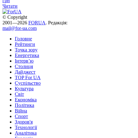
грн
Читати
© Copyright
2001—2026
FORUA
. Редакція:
mail@for-ua.com
Головне
Рейтинги
Точка зору
Енергетика
Інтерв’ю
Столиця
Дайджест
TOP For UA
Суспiльство
Культура
Світ
Економіка
Політика
Війна
Спорт
Здоров'я
Технології
Аналітика