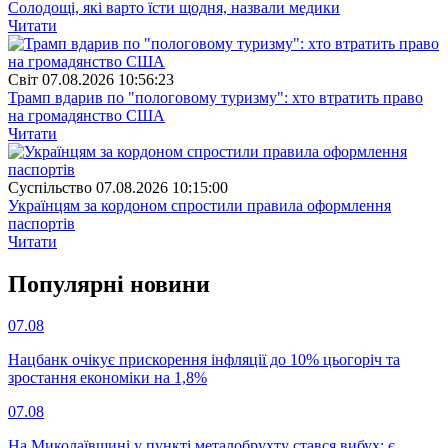
Солодощі, які варто їсти щодня, назвали медики
Читати
Свiт
07.08.2026 10:56:23
Трамп вдарив по "пологовому туризму": хто втратить право
на громадянство США
Читати
Суспiльство
07.08.2026 10:15:00
Українцям за кордоном спростили правила оформлення
паспортів
Читати
Популярнi новини
07.08
Нацбанк очікує прискорення інфляції до 10% цьогоріч та
зростання економіки на 1,8%
07.08
На Миколаївщині у пункті металобрухту стався вибух: є