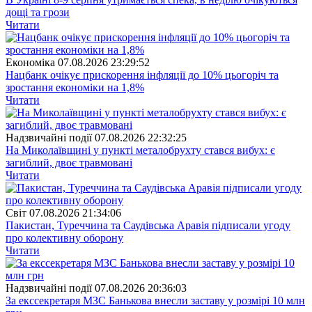
дощі та грози
Читати
Економіка
07.08.2026 23:29:52
Нацбанк очікує прискорення інфляції до 10% цьогоріч та
зростання економіки на 1,8%
Читати
Надзвичайні події
07.08.2026 22:32:25
На Миколаївщині у пункті металобрухту стався вибух: є
загиблий, двоє травмовані
Читати
Свiт
07.08.2026 21:34:06
Пакистан, Туреччина та Саудівська Аравія підписали угоду
про колективну оборону
Читати
Надзвичайні події
07.08.2026 20:36:03
За екссекретаря МЗС Банькова внесли заставу у розмірі 10 млн