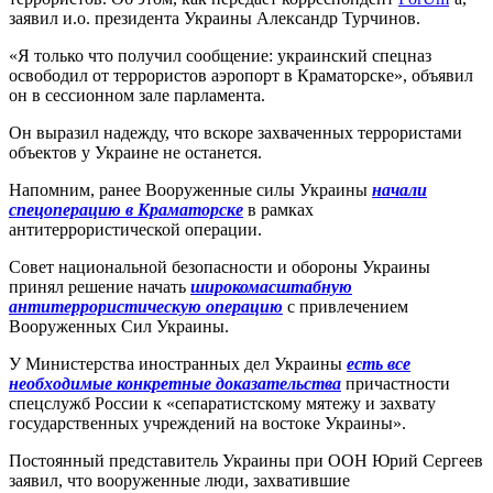
заявил и.о. президента Украины Александр Турчинов.
«Я только что получил сообщение: украинский спецназ
освободил от террористов аэропорт в Краматорске», объявил
он в сессионном зале парламента.
Он выразил надежду, что вскоре захваченных террористами
объектов у Украине не останется.
Напомним, ранее Вооруженные силы Украины
начали
спецоперацию в Краматорске
в рамках
антитеррористической операции.
Совет национальной безопасности и обороны Украины
принял решение начать
широкомасштабную
антитеррористическую операцию
с привлечением
Вооруженных Сил Украины.
У Министерства иностранных дел Украины
есть все
необходимые конкретные доказательства
причастности
спецслужб России к «сепаратистскому мятежу и захвату
государственных учреждений на востоке Украины».
Постоянный представитель Украины при ООН Юрий Сергеев
заявил, что вооруженные люди, захватившие