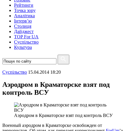
Рейтинги
Точка зору
Аналітика
Інтерв’ю
Столиця
Дайджест
TOP For UA
Суспiльство
Культура
Суспiльство
15.04.2014 18:20
Аэродром в Краматорске взят под
контроль ВСУ
Аэродром в Краматорске взят под контроль ВСУ
Военный аэродром в Краматорске освобожден от
террористов. Об этом, как передает корреспондент
ForUm
’a,