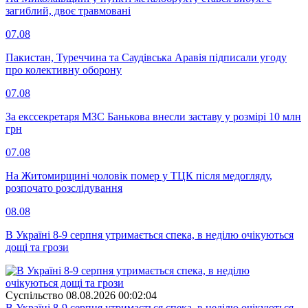
загиблий, двоє травмовані
07.08
Пакистан, Туреччина та Саудівська Аравія підписали угоду
про колективну оборону
07.08
За екссекретаря МЗС Банькова внесли заставу у розмірі 10 млн
грн
07.08
На Житомирщині чоловік помер у ТЦК після медогляду,
розпочато розслідування
08.08
В Україні 8-9 серпня утримається спека, в неділю очікуються
дощі та грози
Суспiльство
08.08.2026 00:02:04
В Україні 8-9 серпня утримається спека, в неділю очікуються