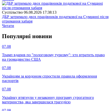
Суспiльство
06.08.2026 17:38:13
ДБР затримало двох працівників податкової на Сумщині після
отримання хабаря
Читати
Популярнi новини
07.08
Трамп вдарив по "пологовому туризму": хто втратить право
на громадянство США
07.08
Українцям за кордоном спростили правила оформлення
паспортів
07.08
Українку втягнули у незаконну програму сурогатного
материнства, яка завершилася трагедією
07.08