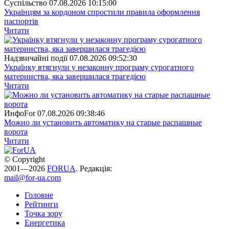
Суспiльство
07.08.2026 10:15:00
Українцям за кордоном спростили правила оформлення
паспортів
Читати
Надзвичайні події
07.08.2026 09:52:30
Українку втягнули у незаконну програму сурогатного
материнства, яка завершилася трагедією
Читати
ИнфоFor
07.08.2026 09:38:46
Можно ли установить автоматику на старые распашные
ворота
Читати
© Copyright
2001—2026
FORUA
. Редакція:
mail@for-ua.com
Головне
Рейтинги
Точка зору
Енергетика