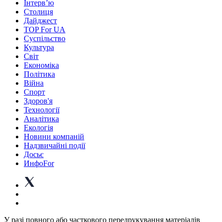
Інтерв’ю
Столиця
Дайджест
TOP For UA
Суспiльство
Культура
Світ
Економіка
Політика
Війна
Спорт
Здоров'я
Технології
Аналітика
Екологія
Новини компаній
Надзвичайні події
Досьє
ИнфоFor
У разі повного або часткового передрукування матеріалів